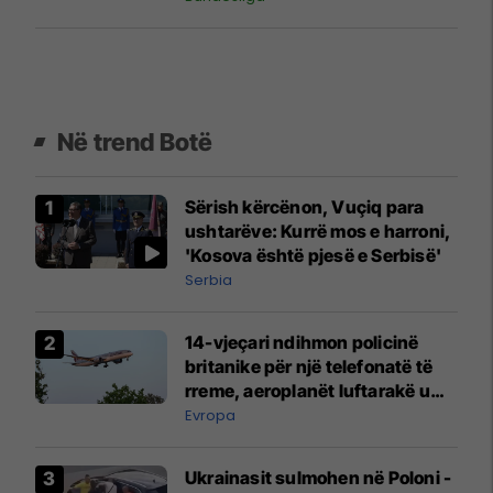
Në trend Botë
Sërish kërcënon, Vuçiq para
ushtarëve: Kurrë mos e harroni,
'Kosova është pjesë e Serbisë'
Serbia
14-vjeçari ndihmon policinë
britanike për një telefonatë të
rreme, aeroplanët luftarakë u
ngritën në ajër për të
Evropa
interceptuar fluturaken e Qatar
Airways që po shkonte drejt
Ukrainasit sulmohen në Poloni -
Mançesterit