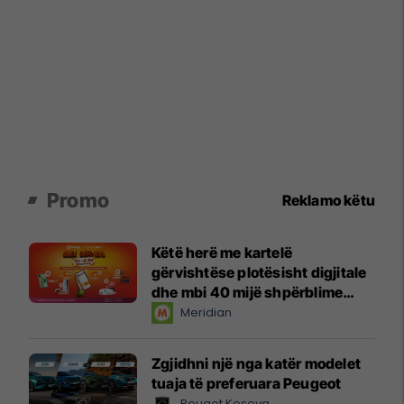
Promo
Reklamo këtu
Këtë herë me kartelë
gërvishtëse plotësisht digjitale
dhe mbi 40 mijë shpërblime
instant!
Meridian
Zgjidhni një nga katër modelet
tuaja të preferuara Peugeot
Peugot Kosova