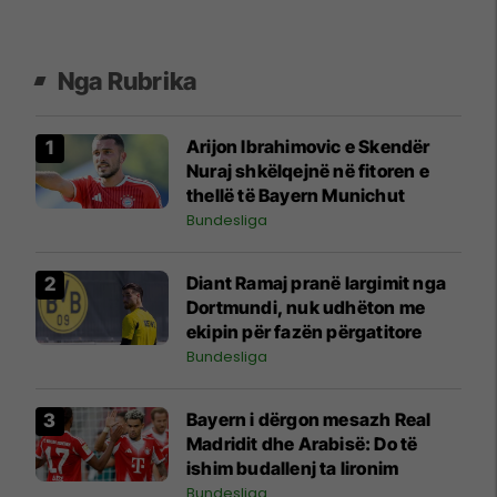
Nga Rubrika
Arijon Ibrahimovic e Skendër
Nuraj shkëlqejnë në fitoren e
thellë të Bayern Munichut
Bundesliga
Diant Ramaj pranë largimit nga
Dortmundi, nuk udhëton me
ekipin për fazën përgatitore
Bundesliga
Bayern i dërgon mesazh Real
Madridit dhe Arabisë: Do të
ishim budallenj ta lironim
Bundesliga