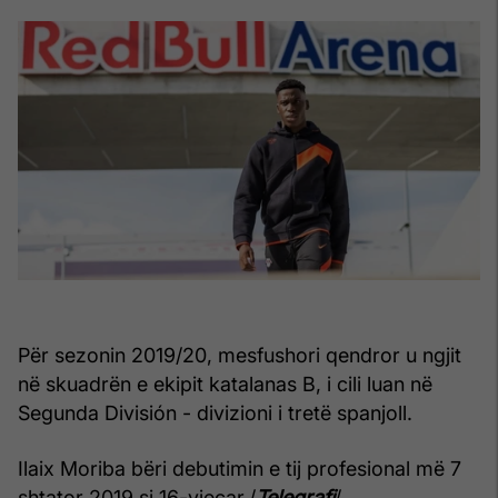
Për sezonin 2019/20, mesfushori qendror u ngjit
në skuadrën e ekipit katalanas B, i cili luan në
Segunda División - divizioni i tretë spanjoll.
Ilaix Moriba bëri debutimin e tij profesional më 7
shtator 2019 si 16-vjeçar./
Telegrafi
/