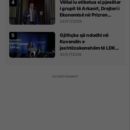
Vëllai iu etiketua si pjesëtar
i grupit të Arkanit, Drejtori i
Ekonomisë në Prizren
mohon pretendimet
24/07/2026
Gjithçka që ndodhi në
Kuvendin e
jashtëzakonshëm të LDK-
së
30/07/2026