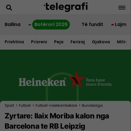
Ballina
Botërori 2026
Të fundit
Lajme
Prishtina
Prizreni
Peja
Ferizaj
Gjakova
Mitrov
Sport
>
Futboll
>
Futboll-nderkombetare
>
Bundesliga
Zyrtare: Ilaix Moriba kalon nga
Barcelona te RB Leipzig