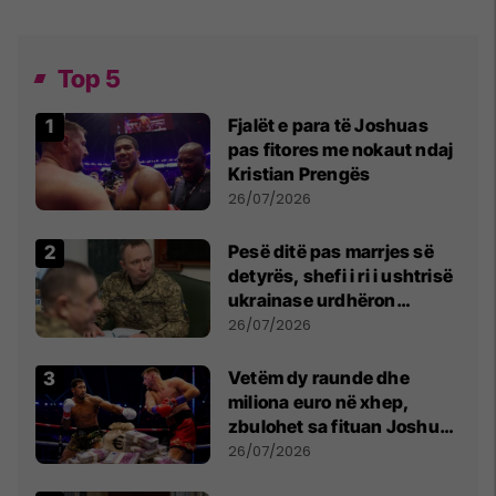
Top 5
Fjalët e para të Joshuas
pas fitores me nokaut ndaj
Kristian Prengës
26/07/2026
Pesë ditë pas marrjes së
detyrës, shefi i ri i ushtrisë
ukrainase urdhëron
kontroll të madh
26/07/2026
Vetëm dy raunde dhe
miliona euro në xhep,
zbulohet sa fituan Joshua
e Prenga
26/07/2026