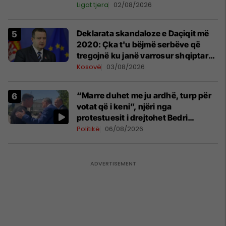
Ligat tjera
02/08/2026
​Deklarata skandaloze e Daçiqit më
2020: Çka t'u bëjmë serbëve që
tregojnë ku janë varrosur shqiptarët
në Serbi
Kosovë
03/08/2026
“Marre duhet me ju ardhë, turp për
votat që i keni”, njëri nga
protestuesit i drejtohet Bedri
Hamzës
Politikë
06/08/2026