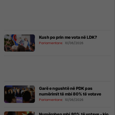
Kush po prin me vota në LDK?
Parlamentare
10/06/2026
Garë e ngushtë në PDK pas
numërimit të mbi 80% të votave
Parlamentare
10/06/2026
Numërohen mbi 80% të votave - kjo