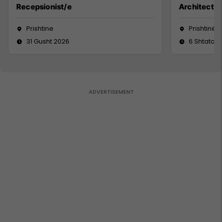
Recepsionist/e
Architect
Prishtine
Prishtinë
31 Gusht 2026
6 Shtator 