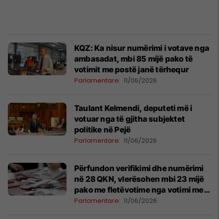
KQZ: Ka nisur numërimi i votave nga
ambasadat, mbi 85 mijë pako të
votimit me postë janë tërhequr
Parlamentare
11/06/2026
Taulant Kelmendi, deputeti më i
votuar nga të gjitha subjektet
politike në Pejë
Parlamentare
11/06/2026
Përfundon verifikimi dhe numërimi
në 28 QKN, vlerësohen mbi 23 mijë
pako me fletëvotime nga votimi me
postë
Parlamentare
11/06/2026