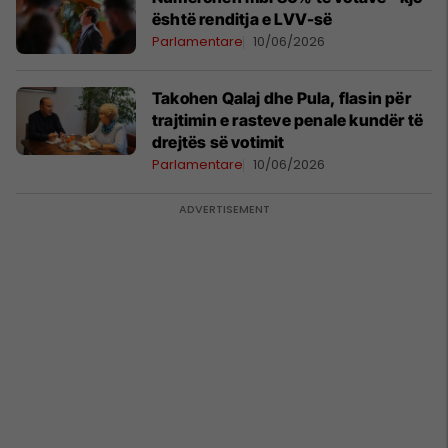
është renditja e LVV-së
Parlamentare
10/06/2026
Takohen Qalaj dhe Pula, flasin për
trajtimin e rasteve penale kundër të
drejtës së votimit
Parlamentare
10/06/2026