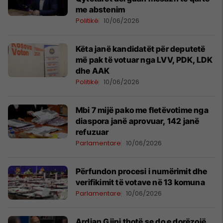
me abstenim
Politikë
10/06/2026
Këta janë kandidatët për deputetë
më pak të votuar nga LVV, PDK, LDK
dhe AAK
Politikë
10/06/2026
Mbi 7 mijë pako me fletëvotime nga
diaspora janë aprovuar, 142 janë
refuzuar
Parlamentare
10/06/2026
Përfundon procesi i numërimit dhe
verifikimit të votave në 13 komuna
Parlamentare
10/06/2026
Ardian Gjini thotë se do e dorëzojë