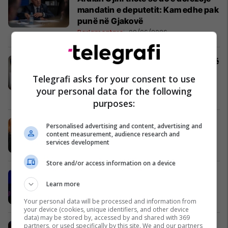
mandatin e deputetit: Kam edhe pak
punë në Gjakovë
Parlamentare
09/06/2026
Malisheva me rënien më të madhe të
daljes në votime, pasuar nga
Telegrafi asks for your consent to use
Prizreni e Prishtina
your personal data for the following
Parlamentare
09/06/2026
purposes:
Kjo është 10-ja më e votuar e
Personalised advertising and content, advertising and
content measurement, audience research and
Aleancës
services development
Parlamentare
09/06/2026
Store and/or access information on a device
Garë interesante në LDK pas
Learn more
numërimit të mbi 50% të votave
Parlamentare
09/06/2026
Your personal data will be processed and information from
your device (cookies, unique identifiers, and other device
data) may be stored by, accessed by and shared with 369
partners, or used specifically by this site. We and our partners
Gara për Kuvendin, kush po prin në