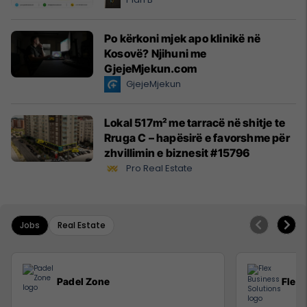
Po kërkoni mjek apo klinikë në
Kosovë? Njihuni me
GjejeMjekun.com
GjejeMjekun
Lokal 517m² me tarracë në shitje te
Rruga C – hapësirë e favorshme për
zhvillimin e biznesit #15796
Pro Real Estate
Jobs
Real Estate
Padel Zone
Flex 