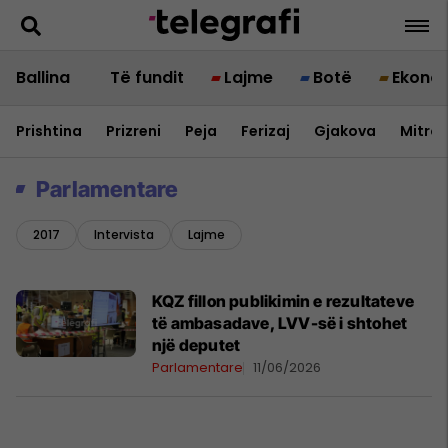
Ballina
Të fundit
Lajme
Botë
Ekono
Prishtina
Prizreni
Peja
Ferizaj
Gjakova
Mitrov
Parlamentare
2017
Intervista
Lajme
KQZ fillon publikimin e rezultateve
të ambasadave, LVV-së i shtohet
një deputet
Parlamentare
11/06/2026