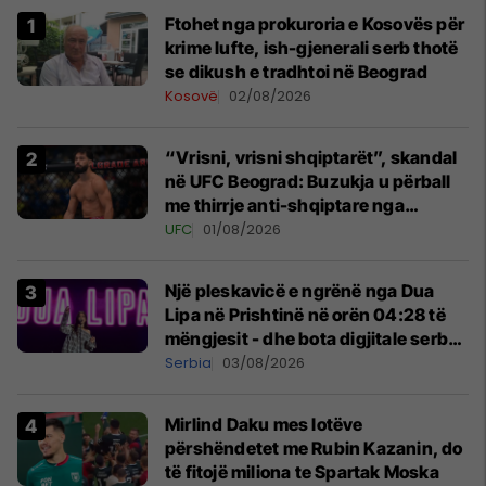
Ftohet nga prokuroria e Kosovës për
krime lufte, ish-gjenerali serb thotë
se dikush e tradhtoi në Beograd
Kosovë
02/08/2026
“Vrisni, vrisni shqiptarët”, skandal
në UFC Beograd: Buzukja u përball
me thirrje anti-shqiptare nga
tribunat
UFC
01/08/2026
Një pleskavicë e ngrënë nga Dua
Lipa në Prishtinë në orën 04:28 të
mëngjesit - dhe bota digjitale serbe
shpall gjendjen e luftës
Serbia
03/08/2026
Mirlind Daku mes lotëve
përshëndetet me Rubin Kazanin, do
të fitojë miliona te Spartak Moska