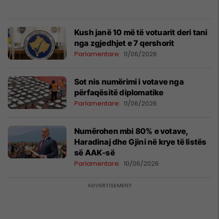
Kush janë 10 më të votuarit deri tani
nga zgjedhjet e 7 qershorit
Parlamentare
11/06/2026
Sot nis numërimi i votave nga
përfaqësitë diplomatike
Parlamentare
11/06/2026
Numërohen mbi 80% e votave,
Haradinaj dhe Gjini në krye të listës
së AAK-së
Parlamentare
10/06/2026