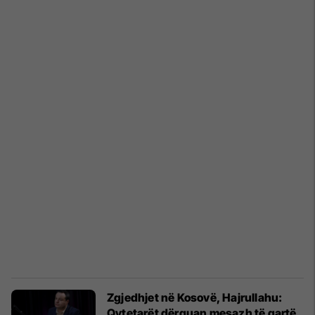
Zgjedhjet në Kosovë, Hajrullahu:
Qytetarët dërguan mesazh të qartë