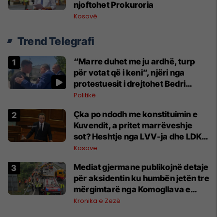
njoftohet Prokuroria
Kosovë
Trend Telegrafi
“Marre duhet me ju ardhë, turp
për votat që i keni”, njëri nga
protestuesit i drejtohet Bedri
Hamzës
Politikë
Çka po ndodh me konstituimin e
Kuvendit, a pritet marrëveshje
sot? Heshtje nga LVV-ja dhe LDK-
ja
Kosovë
Mediat gjermane publikojnë detaje
për aksidentin ku humbën jetën tre
mërgimtarë nga Komogllava e
Ferizajt
Kronika e Zezë