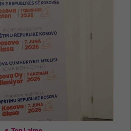
Top Lajme