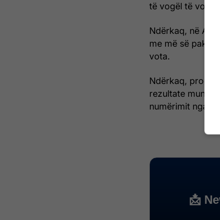
të vogël të votav
Ndërkaq, në Alea
me më së paku vo
vota.
Ndërkaq, procesi
rezultate mund të
numërimit nga KQ