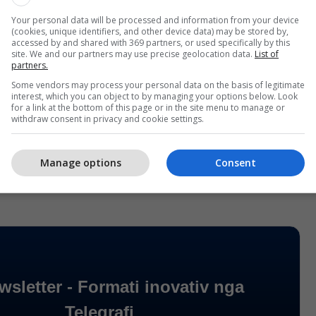
e është Alban Hoti, i cili ka marrë 354 vota.
Your personal data will be processed and information from your device
(cookies, unique identifiers, and other device data) may be stored by,
accessed by and shared with 369 partners, or used specifically by this
ncën për Ardhmërinë e Kosovës (AAK), kandidatja
site. We and our partners may use precise geolocation data.
List of
ta deri më tani është Argjenta Berbatovci, me 100
partners.
Some vendors may process your personal data on the basis of legitimate
interest, which you can object to by managing your options below. Look
for a link at the bottom of this page or in the site menu to manage or
 i numërimit të votave vazhdon ende dhe këto
withdraw consent in privacy and cookie settings.
 pësojnë ndryshime deri në përfundimin e plotë të
Z-ja.
/Telegrafi/
Manage options
Consent