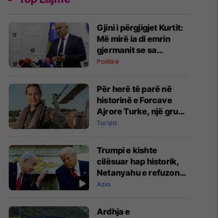
Gjini i përgjigjet Kurtit:
Më mirë ia di emrin
gjermanit se sa
Aleancës
Politikë
Për herë të parë në
historinë e Forcave
Ajrore Turke, një grua
merr gradën e
Turqia
gjeneralit
Trumpi e kishte
cilësuar hap historik,
Netanyahu e refuzon
marrëveshjen për
Azia
Gazën
Ardhja e