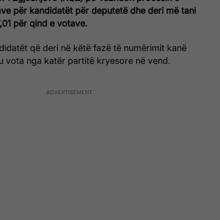
ave për kandidatët për deputetë dhe d
eri më tani
,01 për qind e votave.
andidatët që deri në këtë fazë të numërimit kanë
 vota nga katër partitë kryesore në vend.