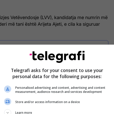
izjes Vetëvendosje (LVV), kandidatja me numrin më
deri më tani është Arijeta Ajeti, e cila ka siguruar
Këto janë pesë gratë më të votuara nga
partitë kryesore
Telegrafi asks for your consent to use your
personal data for the following purposes:
Personalised advertising and content, advertising and content
ratike të Kosovës (PDK, kandidati më pak i votuar
measurement, audience research and services development
 të numërimit është Ilir Peci me 395 vota.
Store and/or access information on a device
ratike e Kosovës (LDK), kandidati me numrin më
Learn more