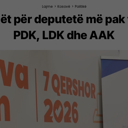
Lajme
>
Kosovë
>
Politikë
tët për deputetë më pak 
PDK, LDK dhe AAK