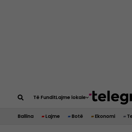
Të Fundit
Lajme lokale
Ballina
Lajme
Botë
Ekonomi
T