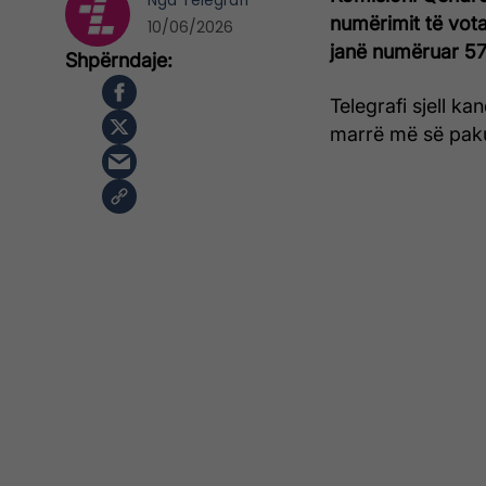
Nga
Telegrafi
numërimit të vot
10/06/2026
janë numëruar 57
Telegrafi sjell k
marrë më së paku