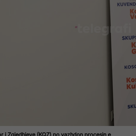
r i Zgjedhjeve (KQZ) po vazhdon procesin e