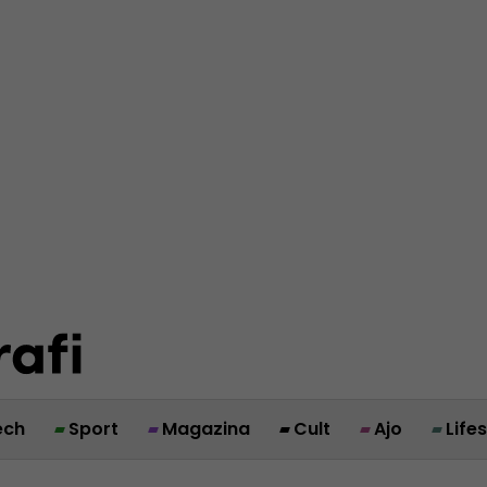
ech
Sport
Magazina
Cult
Ajo
Life