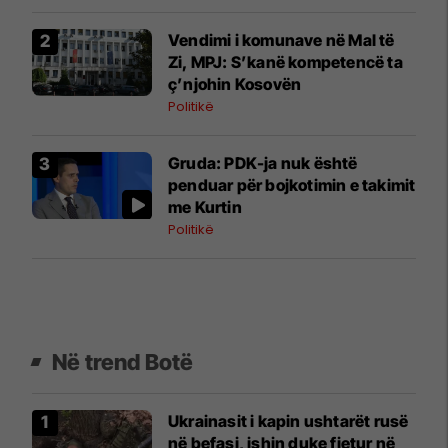
Vendimi i komunave në Mal të
Zi, MPJ: S’kanë kompetencë ta
ç’njohin Kosovën
Politikë
Gruda: PDK-ja nuk është
penduar për bojkotimin e takimit
me Kurtin
Politikë
Në trend Botë
Ukrainasit i kapin ushtarët rusë
në befasi, ishin duke fjetur në