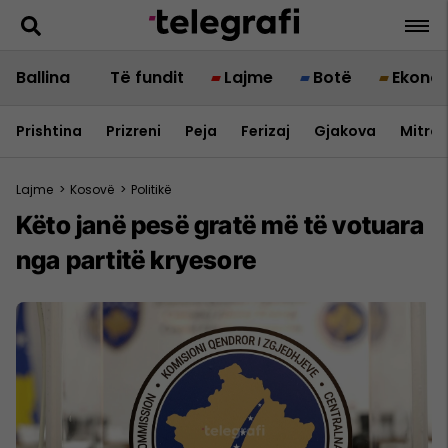
Ballina
Të fundit
Lajme
Botë
Ekono
Prishtina
Prizreni
Peja
Ferizaj
Gjakova
Mitrov
Lajme
>
Kosovë
>
Politikë
Këto janë pesë gratë më të votuara
nga partitë kryesore