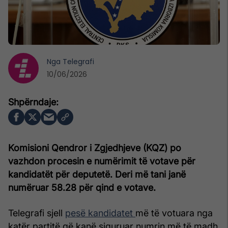
Nga
Telegrafi
10/06/2026
Komisioni Qendror i Zgjedhjeve (KQZ) po
vazhdon procesin e numërimit të votave për
kandidatët për deputetë. Deri më tani janë
numëruar 58.28 për qind e votave.
Telegrafi sjell
pesë kandidatet
më të votuara nga
katër partitë që kanë siguruar numrin më të madh