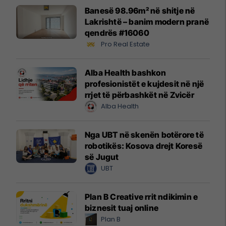
Banesë 98.96m² në shitje në
Lakrishtë – banim modern pranë
qendrës #16060
Pro Real Estate
Alba Health bashkon
profesionistët e kujdesit në një
rrjet të përbashkët në Zvicër
Alba Health
Nga UBT në skenën botërore të
robotikës: Kosova drejt Koresë
së Jugut
UBT
Plan B Creative rrit ndikimin e
biznesit tuaj online
Plan B