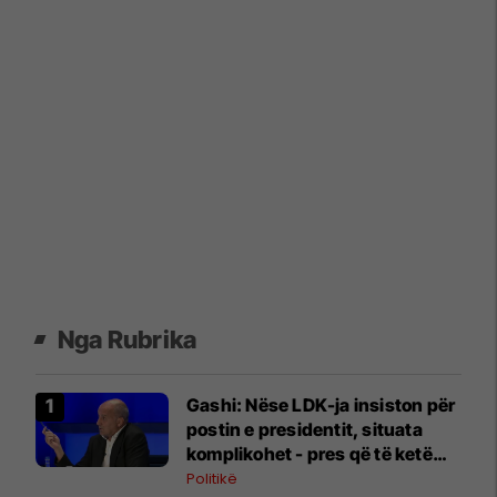
Nga Rubrika
Gashi: Nëse LDK-ja insiston për
postin e presidentit, situata
komplikohet - pres që të ketë
lëshim
Politikë