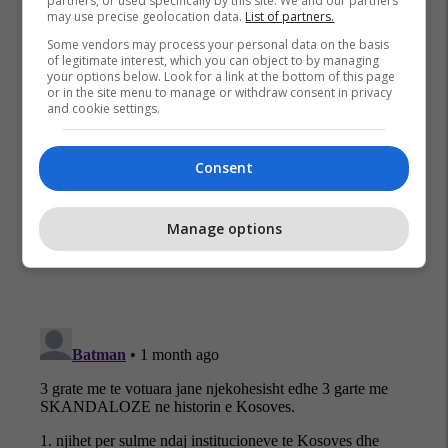
partners, or used specifically by this site. We and our partners
may use precise geolocation data.
List of partners.
Some vendors may process your personal data on the basis
of legitimate interest, which you can object to by managing
your options below. Look for a link at the bottom of this page
or in the site menu to manage or withdraw consent in privacy
and cookie settings.
Kqz
Kandidatet Per Deputete
Pdk
Lvv
Ldk
Aak
Komisioni Qendror I Zgjedhjeve
Consent
Manage options