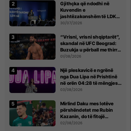
Gjithçka që ndodhi në
Kuvendin e
jashtëzakonshëm të LDK-
së
30/07/2026
“Vrisni, vrisni shqiptarët”,
skandal në UFC Beograd:
Buzukja u përball me thirrje
anti-shqiptare nga
01/08/2026
tribunat
Një pleskavicë e ngrënë
nga Dua Lipa në Prishtinë
në orën 04:28 të mëngjesit
- dhe bota digjitale serbe
03/08/2026
shpall gjendjen e luftës
Mirlind Daku mes lotëve
përshëndetet me Rubin
Kazanin, do të fitojë
miliona te Spartak Moska
02/08/2026