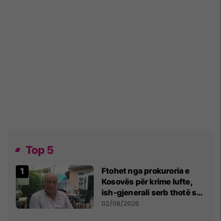
Top 5
Ftohet nga prokuroria e
Kosovës për krime lufte,
ish-gjenerali serb thotë se
dikush e tradhtoi në
02/08/2026
Beograd