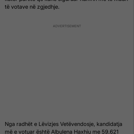
të votave në zgjedhje.
Nga radhët e Lëvizjes Vetëvendosje, kandidatja
më e votuar është Albulena Haxhiu me 59,621