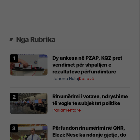
Nga Rubrika
Dy ankesa në PZAP, KQZ pret
vendimet për shpalljen e
rezultateve përfundimtare
Jehona Hulaj
Kosovë
Rinumërimi i votave, ndryshime
të vogle te subjektet politike
Parlamentare
​Përfundon rinumërimi në QNR,
Elezi: Nëse ka ndonjë gjetje, do