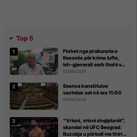
Top 5
Ftohet nga prokuroria e
Kosovës për krime lufte,
ish-gjenerali serb thotë se
dikush e tradhtoi në
02/08/2026
Beograd
Seanca konstituive
vazhdon sot në ora 11:00
06/08/2026
“Vrisni, vrisni shqiptarët”,
skandal në UFC Beograd:
Buzukja u përball me thirrje