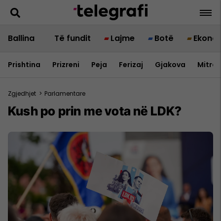
Ballina
Të fundit
Lajme
Botë
Ekono
Prishtina
Prizreni
Peja
Ferizaj
Gjakova
Mitrov
Zgjedhjet
>
Parlamentare
Kush po prin me vota në LDK?