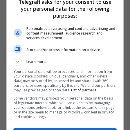
Telegrafi asks for your consent to use
your personal data for the following
purposes:
Personalised advertising and content, advertising and
content measurement, audience research and
services development
Store and/or access information on a device
Learn more
Your personal data will be processed and information from
your device (cookies, unique identifiers, and other device
data) may be stored by, accessed by and shared with 369
partners, or used specifically by this site. We and our partners
may use precise geolocation data.
List of partners.
Some vendors may process your personal data on the basis
of legitimate interest, which you can object to by managing
your options below. Look for a link at the bottom of this page
or in the site menu to manage or withdraw consent in privacy
and cookie settings.