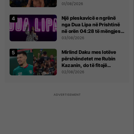
anti-shqiptare nga
01/08/2026
tribunat
Një pleskavicë e ngrënë
nga Dua Lipa në Prishtinë
në orën 04:28 të mëngjesit
- dhe bota digjitale serbe
03/08/2026
shpall gjendjen e luftës
Mirlind Daku mes lotëve
përshëndetet me Rubin
Kazanin, do të fitojë
miliona te Spartak Moska
02/08/2026