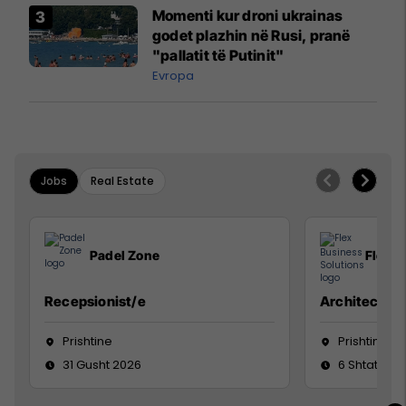
Momenti kur droni ukrainas
godet plazhin në Rusi, pranë
"pallatit të Putinit"
Evropa
Jobs
Real Estate
Padel Zone
Flex B
Recepsionist/e
Architect
Prishtine
Prishtinë
31 Gusht 2026
6 Shtator 2