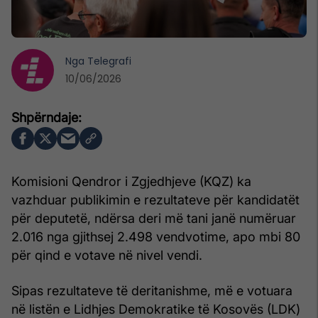
Nga
Telegrafi
10/06/2026
Komisioni Qendror i Zgjedhjeve (KQZ) ka
vazhduar publikimin e rezultateve për kandidatët
për deputetë, ndërsa deri më tani janë numëruar
2.016 nga gjithsej 2.498 vendvotime, apo mbi 80
për qind e votave në nivel vendi.
Sipas rezultateve të deritanishme, më e votuara
në listën e Lidhjes Demokratike të Kosovës (LDK)