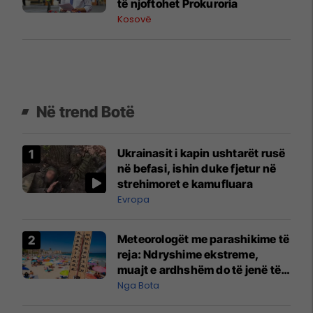
të njoftohet Prokuroria
Kosovë
Në trend Botë
Ukrainasit i kapin ushtarët rusë
në befasi, ishin duke fjetur në
strehimoret e kamufluara
Evropa
Meteorologët me parashikime të
reja: Ndryshime ekstreme,
muajt e ardhshëm do të jenë të
pazakontë
Nga Bota