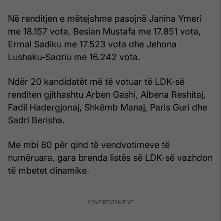
Në renditjen e mëtejshme pasojnë Janina Ymeri
me 18.157 vota, Besian Mustafa me 17.851 vota,
Ermal Sadiku me 17.523 vota dhe Jehona
Lushaku-Sadriu me 16.242 vota.
Ndër 20 kandidatët më të votuar të LDK-së
renditen gjithashtu Arben Gashi, Albena Reshitaj,
Fadil Hadergjonaj, Shkëmb Manaj, Paris Guri dhe
Sadri Berisha.
Me mbi 80 për qind të vendvotimeve të
numëruara, gara brenda listës së LDK-së vazhdon
të mbetet dinamike.