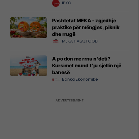
krijuesve
IPKO
Pashtetat MEKA - zgjedhje
praktike për mëngjes, piknik
dhe rrugë
MEKA HALAL FOOD
A po don me rrnu n’deti?
Kursimet mund t’ju sjellin një
banesë
Banka Ekonomike