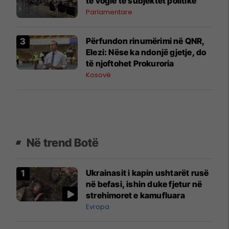
të vogle te subjektet politike
Parlamentare
​Përfundon rinumërimi në QNR,
Elezi: Nëse ka ndonjë gjetje, do
të njoftohet Prokuroria
Kosovë
Në trend Botë
Ukrainasit i kapin ushtarët rusë
në befasi, ishin duke fjetur në
strehimoret e kamufluara
Evropa