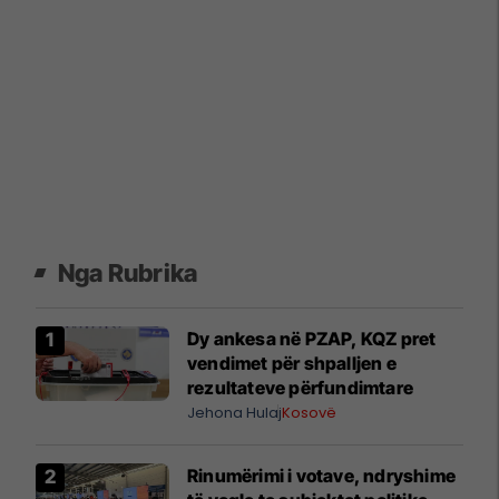
Nga Rubrika
Dy ankesa në PZAP, KQZ pret
vendimet për shpalljen e
rezultateve përfundimtare
Jehona Hulaj
Kosovë
Rinumërimi i votave, ndryshime