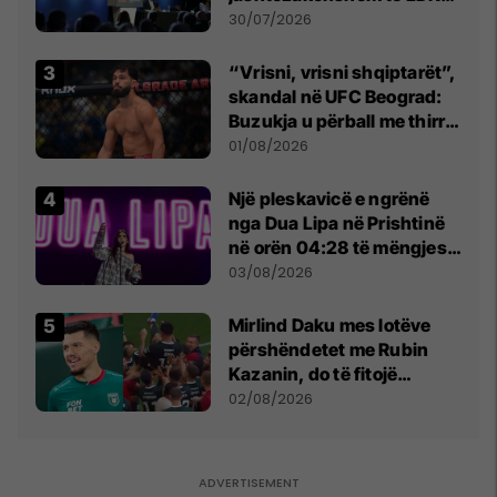
së
30/07/2026
“Vrisni, vrisni shqiptarët”,
skandal në UFC Beograd:
Buzukja u përball me thirrje
anti-shqiptare nga
01/08/2026
tribunat
Një pleskavicë e ngrënë
nga Dua Lipa në Prishtinë
në orën 04:28 të mëngjesit
- dhe bota digjitale serbe
03/08/2026
shpall gjendjen e luftës
Mirlind Daku mes lotëve
përshëndetet me Rubin
Kazanin, do të fitojë
miliona te Spartak Moska
02/08/2026