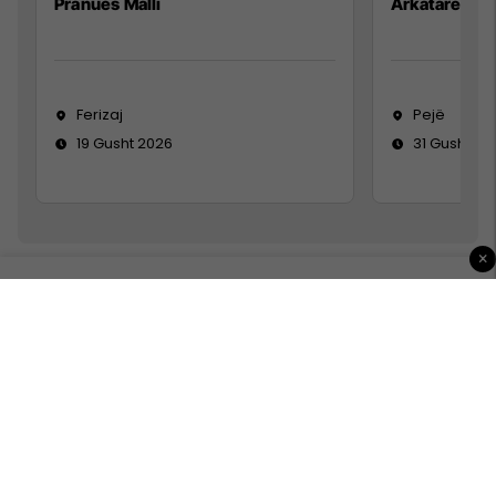
Pranues Malli
Arkatare
Ferizaj
Pejë
19 Gusht 2026
31 Gusht 20
×