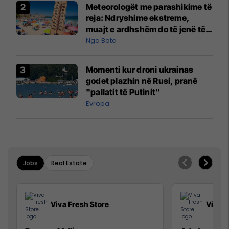
Meteorologët me parashikime të
reja: Ndryshime ekstreme,
muajt e ardhshëm do të jenë të
pazakontë
Nga Bota
Momenti kur droni ukrainas
godet plazhin në Rusi, pranë
"pallatit të Putinit"
Evropa
Jobs
Real Estate
Viva Fresh Store
Viva F