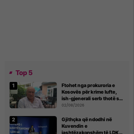
Top 5
Ftohet nga prokuroria e
Kosovës për krime lufte,
ish-gjenerali serb thotë se
dikush e tradhtoi në
02/08/2026
Beograd
Gjithçka që ndodhi në
Kuvendin e
jashtëzakonshëm të LDK-