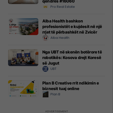
qendrës #16060
Pro Real Estate
Alba Health bashkon
profesionistët e kujdesit në një
rrjet të përbashkët në Zvicër
Alba Health
Nga UBT në skenën botërore të
robotikës: Kosova drejt Koresë
së Jugut
UBT
Plan B Creative rrit ndikimin e
biznesit tuaj online
Plan B