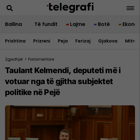
Ballina
Të fundit
Lajme
Botë
Ekono
Prishtina
Prizreni
Peja
Ferizaj
Gjakova
Mitrov
Zgjedhjet
>
Parlamentare
Taulant Kelmendi, deputeti më i
votuar nga të gjitha subjektet
politike në Pejë