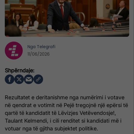
Nga
Telegrafi
11/06/2026
Rezultatet e deritanishme nga numërimi i votave
në qendrat e votimit në Pejë tregojnë një epërsi të
qartë të kandidatit të Lëvizjes Vetëvendosje!,
Taulant Kelmendi, i cili renditet si kandidati më i
votuar nga të gjitha subjektet politike.