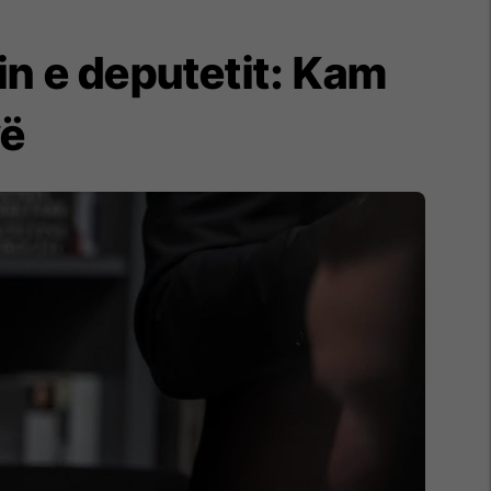
in e deputetit: Kam
vë