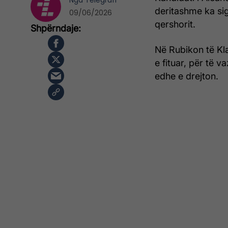
Nga
Telegrafi
deritashme ka sig
09/06/2026
qershorit.
Në Rubikon të Kl
e fituar, për të 
edhe e drejton.