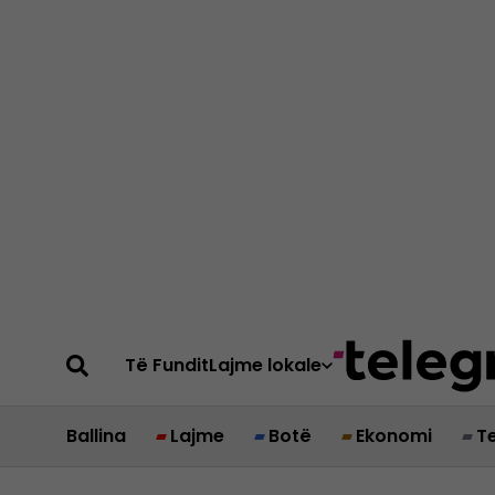
Të Fundit
Lajme lokale
Ballina
Lajme
Botë
Ekonomi
T