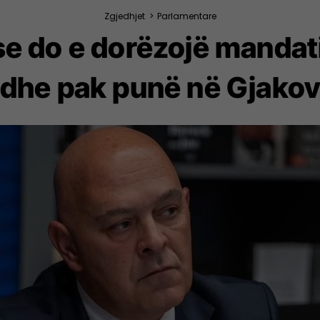
Zgjedhjet
>
Parlamentare
 se do e dorëzojë mandat
dhe pak punë në Gjako