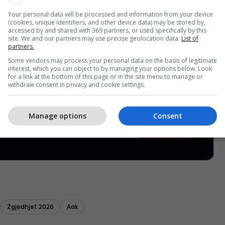
Your personal data will be processed and information from your device
(cookies, unique identifiers, and other device data) may be stored by,
accessed by and shared with 369 partners, or used specifically by this
site. We and our partners may use precise geolocation data.
List of
partners.
Some vendors may process your personal data on the basis of legitimate
interest, which you can object to by managing your options below. Look
for a link at the bottom of this page or in the site menu to manage or
withdraw consent in privacy and cookie settings.
Manage options
Consent