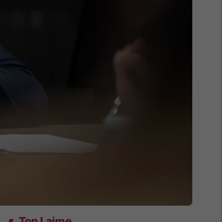
Top Lajme