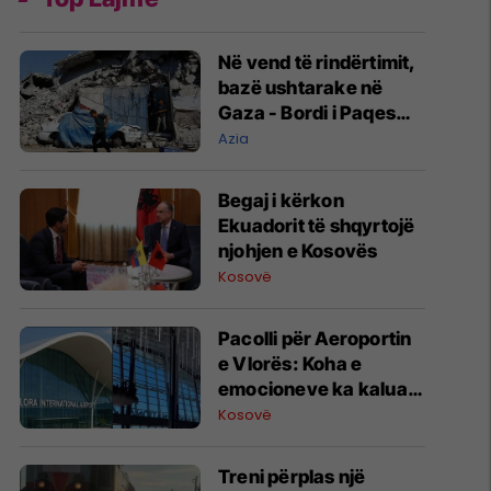
Në vend të rindërtimit,
bazë ushtarake në
Gaza - Bordi i Paqes
jep kontratën e parë
Azia
Begaj i kërkon
Ekuadorit të shqyrtojë
njohjen e Kosovës
Kosovë
Pacolli për Aeroportin
e Vlorës: Koha e
emocioneve ka kaluar,
do t’i drejtohemi
Kosovë
arbitrazhit dhe
drejtësisë
Treni përplas një