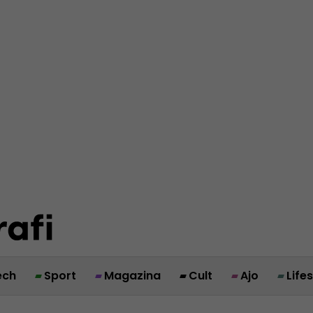
ech
Sport
Magazina
Cult
Ajo
Life