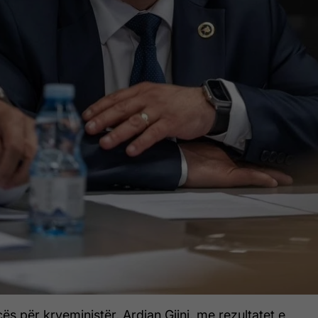
cës për kryeministër, Ardian Gjini, me rezultatet e