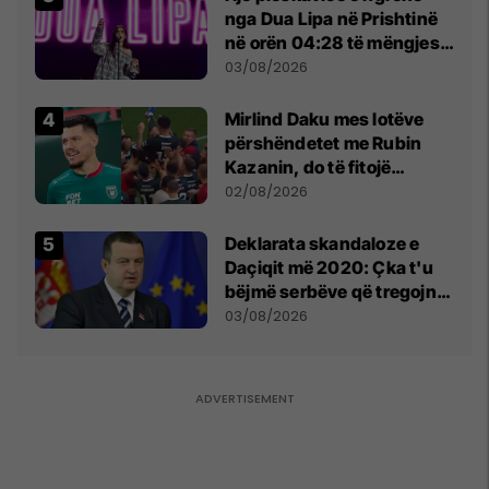
nga Dua Lipa në Prishtinë
në orën 04:28 të mëngjesit
- dhe bota digjitale serbe
03/08/2026
shpall gjendjen e luftës
Mirlind Daku mes lotëve
përshëndetet me Rubin
Kazanin, do të fitojë
miliona te Spartak Moska
02/08/2026
​Deklarata skandaloze e
Daçiqit më 2020: Çka t'u
bëjmë serbëve që tregojnë
ku janë varrosur shqiptarët
03/08/2026
në Serbi