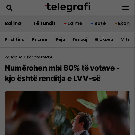
Ballina
Të fundit
Lajme
Botë
Ekono
Prishtina
Prizreni
Peja
Ferizaj
Gjakova
Mitrov
Zgjedhjet
>
Parlamentare
Numërohen mbi 80% të votave -
kjo është renditja e LVV-së