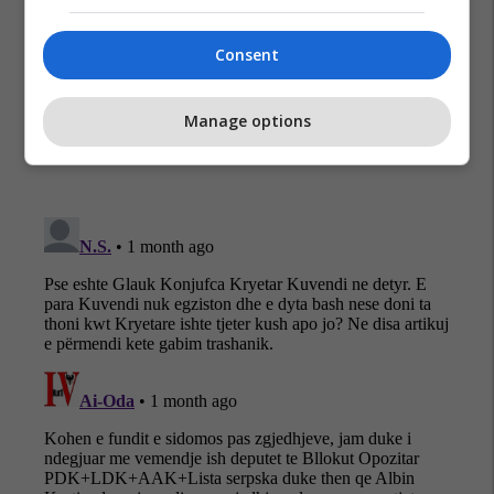
Lvv
Zgjedhjet 2026
Kqz
Consent
Manage options