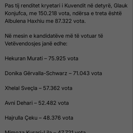
Pas tij renditet kryetari i Kuvendit në detyrë, Glauk
Konjufca, me 150.218 vota, ndërsa e treta është
Albulena Haxhiu me 87.322 vota.
Në mesin e kandidatëve më të votuar të
Vetëvendosjes janë edhe:
Hekuran Murati – 75.925 vota
Donika Gërvalla-Schwarz – 71.043 vota
Xhelal Sveçla – 57.362 vota
Avni Dehari – 52.482 vota
Hajrulla Çeku – 48.376 vota
Mimoza Kusari-Lila – 47.721 vota