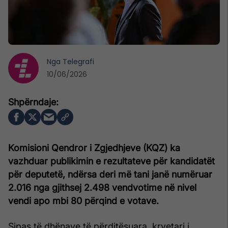
Nga
Telegrafi
10/06/2026
Komisioni Qendror i Zgjedhjeve (KQZ) ka
vazhduar publikimin e rezultateve për kandidatët
për deputetë, ndërsa deri më tani janë numëruar
2.016 nga gjithsej 2.498 vendvotime në nivel
vendi apo mbi 80 përqind e votave.
Sipas të dhënave të përditësuara, kryetari i