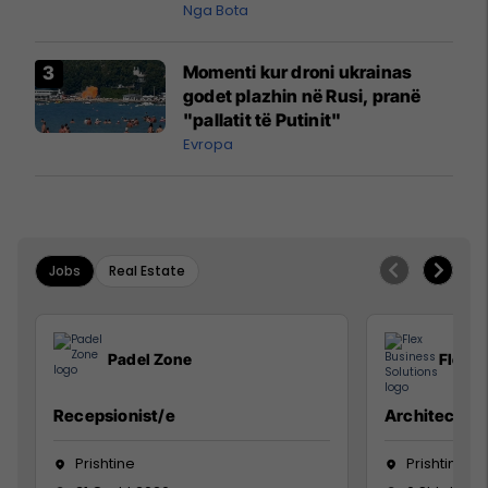
pazakontë
Nga Bota
Momenti kur droni ukrainas
godet plazhin në Rusi, pranë
"pallatit të Putinit"
Evropa
Jobs
Real Estate
Padel Zone
Flex B
Recepsionist/e
Architect
Prishtine
Prishtinë