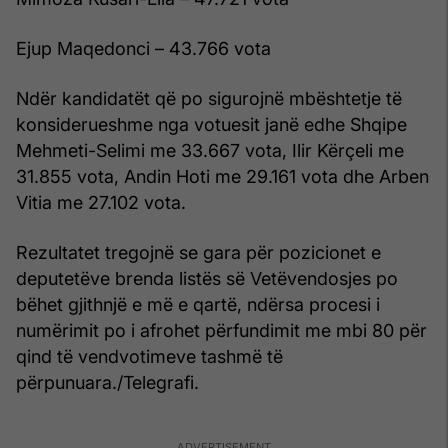
Ejup Maqedonci – 43.766 vota
Ndër kandidatët që po sigurojnë mbështetje të
konsiderueshme nga votuesit janë edhe Shqipe
Mehmeti-Selimi me 33.667 vota, Ilir Kërçeli me
31.855 vota, Andin Hoti me 29.161 vota dhe Arben
Vitia me 27.102 vota.
Rezultatet tregojnë se gara për pozicionet e
deputetëve brenda listës së Vetëvendosjes po
bëhet gjithnjë e më e qartë, ndërsa procesi i
numërimit po i afrohet përfundimit me mbi 80 për
qind të vendvotimeve tashmë të
përpunuara./Telegrafi.