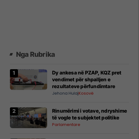
Nga Rubrika
Dy ankesa në PZAP, KQZ pret
vendimet për shpalljen e
rezultateve përfundimtare
Jehona Hulaj
Kosovë
Rinumërimi i votave, ndryshime
të vogle te subjektet politike
Parlamentare