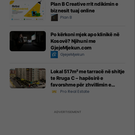
Plan B Creative rrit ndikimin e
biznesit tuaj online
Plan B
Po kërkoni mjek apo klinikë në
Kosovë? Njihuni me
GjejeMjekun.com
GjejeMjekun
Lokal 517m² me tarracë në shitje
te Rruga C – hapësirë e
favorshme për zhvillimin e
biznesit #15796
Pro Real Estate