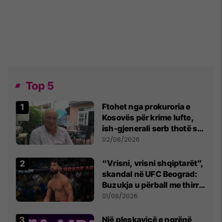
Top 5
Ftohet nga prokuroria e
Kosovës për krime lufte,
ish-gjenerali serb thotë se
dikush e tradhtoi në
02/08/2026
Beograd
“Vrisni, vrisni shqiptarët”,
skandal në UFC Beograd:
Buzukja u përball me thirrje
anti-shqiptare nga
01/08/2026
tribunat
Një pleskavicë e ngrënë