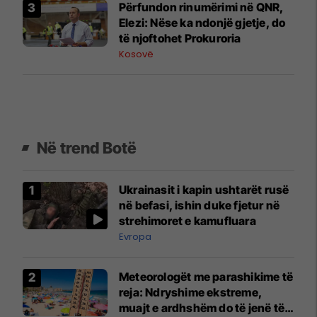
​Përfundon rinumërimi në QNR,
Elezi: Nëse ka ndonjë gjetje, do
të njoftohet Prokuroria
Kosovë
Në trend Botë
Ukrainasit i kapin ushtarët rusë
në befasi, ishin duke fjetur në
strehimoret e kamufluara
Evropa
Meteorologët me parashikime të
reja: Ndryshime ekstreme,
muajt e ardhshëm do të jenë të