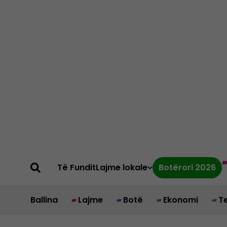
Të Fundit
Lajme lokale
Botërori 2026
Ballina
Lajme
Botë
Ekonomi
T