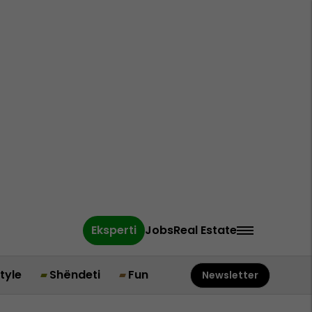
Eksperti
Jobs
Real Estate
style
Shëndeti
Fun
Newsletter