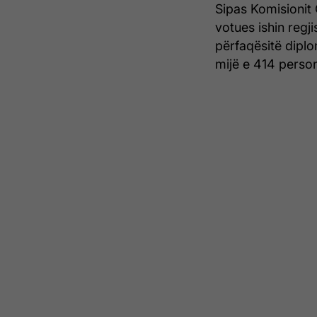
Sipas Komisionit
votues ishin regj
përfaqësitë dipl
mijë e 414 perso