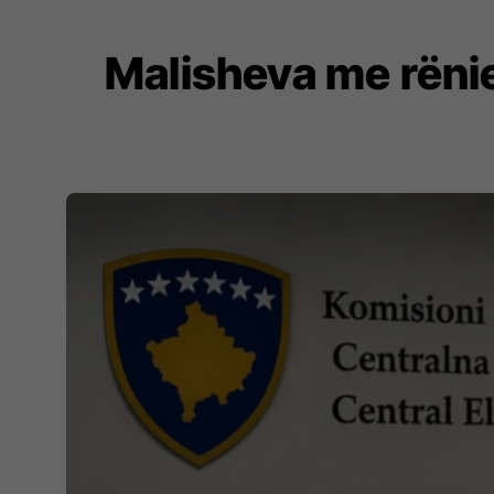
Malisheva me rënie