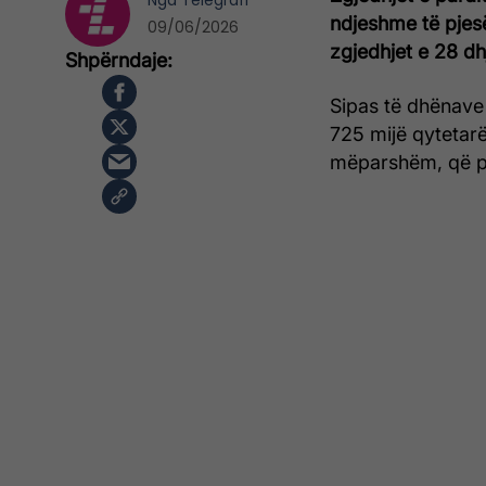
Nga
Telegrafi
ndjeshme të pjes
09/06/2026
zgjedhjet e 28 dhje
Sipas të dhënave 
725 mijë qytetarë
mëparshëm, që për