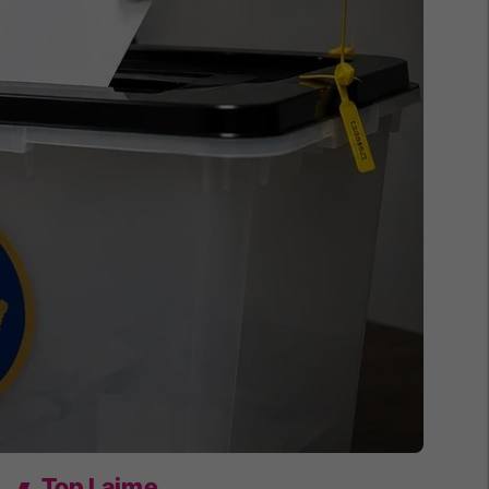
Top Lajme