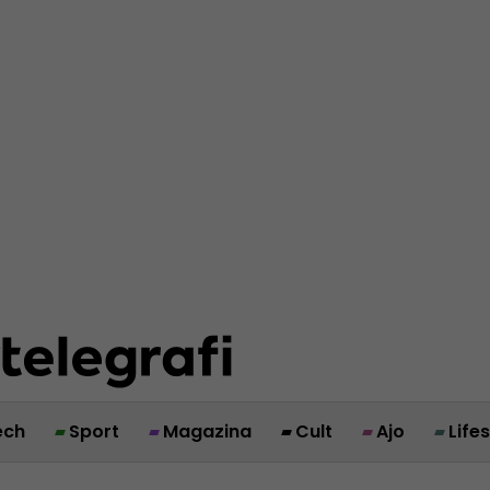
ech
Sport
Magazina
Cult
Ajo
Life