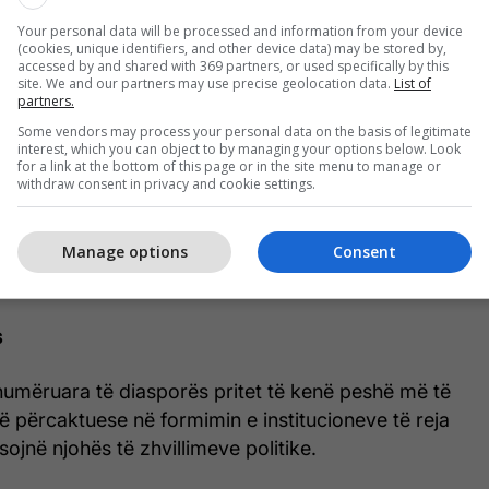
ja Vetëvendosje ka regjistruar 12.481 vota më pak,
, ndërsa AAK 432 vota më pak. E vetmja parti që
Your personal data will be processed and information from your device
(cookies, unique identifiers, and other device data) may be stored by,
e është LDK me 568 vota më shumë.
accessed by and shared with 369 partners, or used specifically by this
site. We and our partners may use precise geolocation data.
List of
partners.
tëvendosje ka humbur 11.536 vota, PDK 2.906,
Some vendors may process your personal data on the basis of legitimate
ota më pak. AAK në këtë komunë ka shënuar rritje
interest, which you can object to by managing your options below. Look
for a link at the bottom of this page or in the site menu to manage or
withdraw consent in privacy and cookie settings.
tëvendosje është e vetmja nga katër partitë
Manage options
Consent
ësuar rënie, duke humbur 4.630 vota, ndërsa PDK
1.379 vota, AAK për 352 vota dhe LDK për 321 vota.
s
numëruara të diasporës pritet të kenë peshë më të
 përcaktuese në formimin e institucioneve të reja
sojnë njohës të zhvillimeve politike.