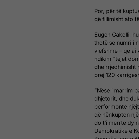
Por, për të kuptu
që fillimisht ato 
Eugen Cakolli, hu
thotë se numri i 
vlefshme – që ai 
ndikim “tejet dom
dhe rrjedhimisht
prej 120 karriges
“Nëse i marrim pa
dhjetorit, dhe d
performonte njëj
që nënkupton një
do t’i merrte dy 
Demokratike e Ko
Kosovës, por gji