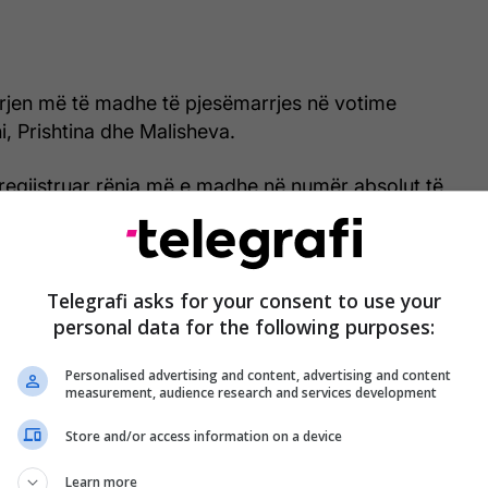
jen më të madhe të pjesëmarrjes në votime
i, Prishtina dhe Malisheva.
 regjistruar rënia më e madhe në numër absolut të
523 qytetarë më pak. Në Prishtinë janë shënuar
 pak, ndërsa në Malishevë 11.370 më pak.
isheva prin me rënien më të theksuar prej 41.60
Telegrafi asks for your consent to use your
personal data for the following purposes:
kur nga Rahoveci me 36.97 për qind dhe Mamusha
d.
Personalised advertising and content, advertising and content
measurement, audience research and services development
jes ka ndikuar drejtpërdrejt edhe në rezultatin e
 në këto komuna.
Store and/or access information on a device
Learn more