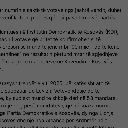
ar numrin e saktë të votave nga jashtë vendit, duhet
të verifikohen, proces që nisi pasditen e së martës.
lumtues në Institutin Demokratik të Kosovës (KDI),
madh i votave që pritet të konfirmohen si të
vlerëson se mund të jenë mbi 100 mijë – do të kenë
ethënës” në rezultatin përfundimtar të zgjedhjeve
 në ndarjen e mandateve në Kuvendin e Kosovës
h.
rasysh trendët e viti 2025, përkatësisht ato të
uke supozuar që Lëvizja Vetëvendosje do të
të, ky subjekt mund të shkojë deri në 53 mandate,
 rritje prej pesë mandatesh, që në suaza normale
nga Partia Demokratike e Kosovës, dy nga Lidhja
sovës dhe një nga Aleanca për Ardhmërinë e
thmonë në varësi të performancës së vetë këtyre