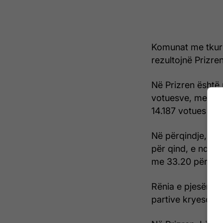
Komunat me tkurr
rezultojnë Prizren
Në Prizren është
votuesve, me 17.
14.187 votues më
Në përqindje, Mal
për qind, e ndje
me 33.20 për qin
Rënia e pjesëmarr
partive kryesore