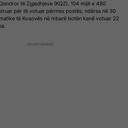
 Qendror të Zgjedhjeve (KQZ), 104 mijë e 480
istruar për të votuar përmes postës, ndërsa në 30
omatike të Kosovës në mbarë botën kanë votuar 22
na.