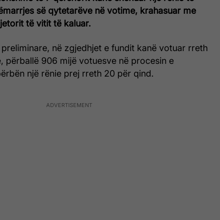
ëmarrjes së qytetarëve në votime, krahasuar me
torit të vitit të kaluar.
preliminare, në zgjedhjet e fundit kanë votuar rreth
, përballë 906 mijë votuesve në procesin e
bën një rënie prej rreth 20 për qind.