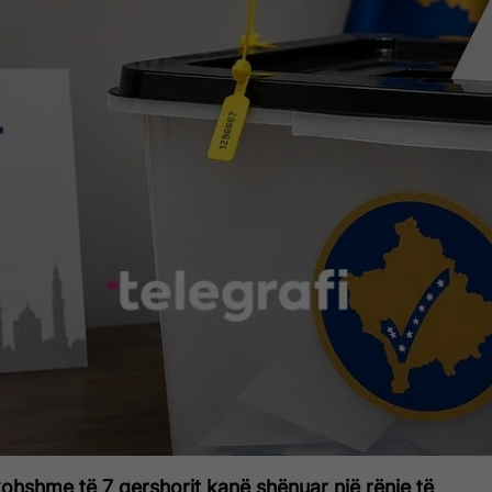
ohshme të 7 qershorit kanë shënuar një rënie të