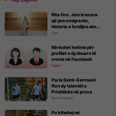
Rita Ora: Jam krenare
që jam emigrante,
historia e familjes sime
më ka bërë më të fortë
Yjet
Kërkohet hetime për
profilet e dyshuara të
rreme në Facebook
Siguri
Paris Saint-Germaini
fton dy talentët e
Prishtinës në prova
Sport vendor
Po kthehej në