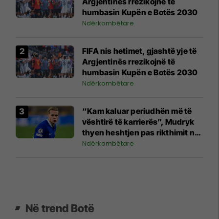
Argjentinës rrezikojnë të
humbasin Kupën e Botës 2030
Ndërkombëtare
FIFA nis hetimet, gjashtë yje të
Argjentinës rrezikojnë të
humbasin Kupën e Botës 2030
Ndërkombëtare
“Kam kaluar periudhën më të
vështirë të karrierës”, Mudryk
thyen heshtjen pas rikthimit në
futboll
Ndërkombëtare
Në trend Botë