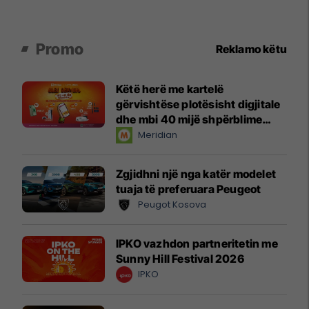
Promo
Reklamo këtu
Këtë herë me kartelë
gërvishtëse plotësisht digjitale
dhe mbi 40 mijë shpërblime
instant!
Meridian
Zgjidhni një nga katër modelet
tuaja të preferuara Peugeot
Peugot Kosova
IPKO vazhdon partneritetin me
Sunny Hill Festival 2026
IPKO