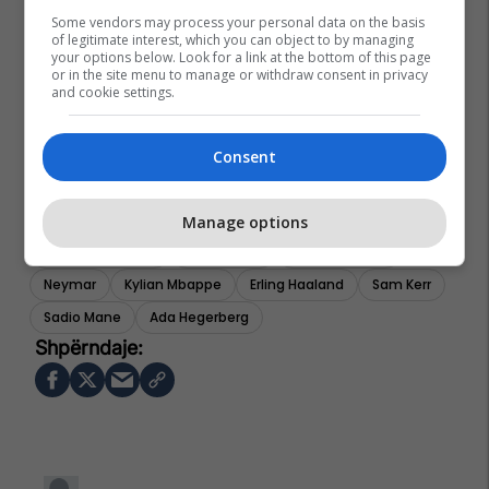
Some vendors may process your personal data on the basis
of legitimate interest, which you can object to by managing
your options below. Look for a link at the bottom of this page
or in the site menu to manage or withdraw consent in privacy
and cookie settings.
Racheal Kundananji
Karim Benzema
Marta
Kevin De Bruyne
Aitana Bonmati
Cristiano Ronaldo
Consent
Wendie Rendard
Trinity Rodman
Robert Lewandowski
Lionel Messi
Mohamed Salah
Manage options
Christine Sinclair
Kiera Walsh
Alexia Putellas
Neymar
Kylian Mbappe
Erling Haaland
Sam Kerr
Sadio Mane
Ada Hegerberg