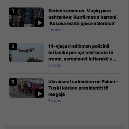
Sërish kërcënon, Vuçiq para
ushtarëve: Kurrë mos e harroni,
'Kosova është pjesë e Serbisë'
Serbia
14-vjeçari ndihmon policinë
britanike për një telefonatë të
rreme, aeroplanët luftarakë u
ngritën në ajër për të
Evropa
interceptuar fluturaken e Qatar
Airways që po shkonte drejt
Ukrainasit sulmohen në Poloni -
Mançesterit
Tusk i kërkon presidentit të
reagojë
Evropa