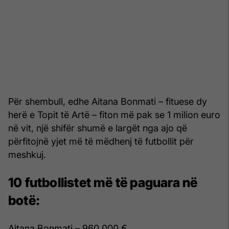
Për shembull, edhe Aitana Bonmati – fituese dy
herë e Topit të Artë – fiton më pak se 1 milion euro
në vit, një shifër shumë e largët nga ajo që
përfitojnë yjet më të mëdhenj të futbollit për
meshkuj.
10 futbollistet më të paguara në
botë:
Aitana Bonmati – 960,000 €