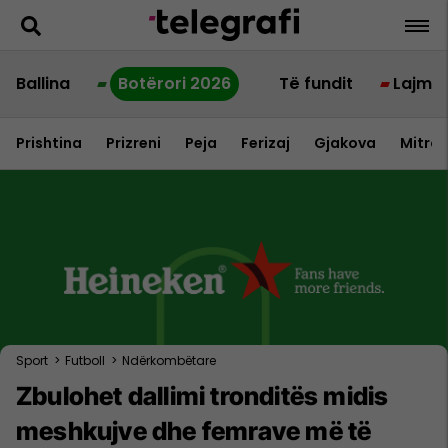
Ballina
Botërori 2026
Të fundit
Lajme
Prishtina
Prizreni
Peja
Ferizaj
Gjakova
Mitrov
Sport
>
Futboll
>
Ndërkombëtare
Zbulohet dallimi tronditës midis
meshkujve dhe femrave më të