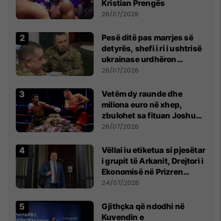
Kristian Prengës
26/07/2026
Pesë ditë pas marrjes së
detyrës, shefi i ri i ushtrisë
ukrainase urdhëron
kontroll të madh
26/07/2026
Vetëm dy raunde dhe
miliona euro në xhep,
zbulohet sa fituan Joshua
e Prenga
26/07/2026
Vëllai iu etiketua si pjesëtar
i grupit të Arkanit, Drejtori i
Ekonomisë në Prizren
mohon pretendimet
24/07/2026
Gjithçka që ndodhi në
Kuvendin e