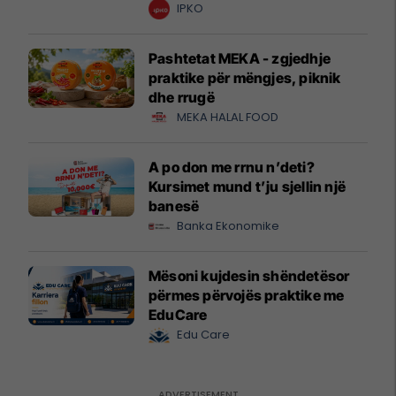
krijuesve
IPKO
Pashtetat MEKA - zgjedhje
praktike për mëngjes, piknik
dhe rrugë
MEKA HALAL FOOD
A po don me rrnu n’deti?
Kursimet mund t’ju sjellin një
banesë
Banka Ekonomike
Mësoni kujdesin shëndetësor
përmes përvojës praktike me
EduCare
Edu Care