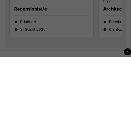
Recepsionist/e
Architect
Prishtine
Prishtinë
31 Gusht 2026
6 Shtator 2
×