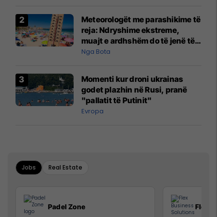
Meteorologët me parashikime të
reja: Ndryshime ekstreme,
muajt e ardhshëm do të jenë të
pazakontë
Nga Bota
Momenti kur droni ukrainas
godet plazhin në Rusi, pranë
"pallatit të Putinit"
Evropa
Jobs
Real Estate
Padel Zone
Flex B