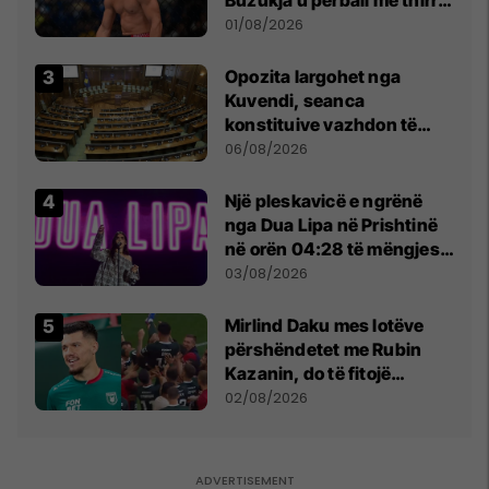
anti-shqiptare nga
01/08/2026
tribunat
Opozita largohet nga
Kuvendi, seanca
konstituive vazhdon të
shtunën në orën 11:00
06/08/2026
Një pleskavicë e ngrënë
nga Dua Lipa në Prishtinë
në orën 04:28 të mëngjesit
- dhe bota digjitale serbe
03/08/2026
shpall gjendjen e luftës
Mirlind Daku mes lotëve
përshëndetet me Rubin
Kazanin, do të fitojë
miliona te Spartak Moska
02/08/2026