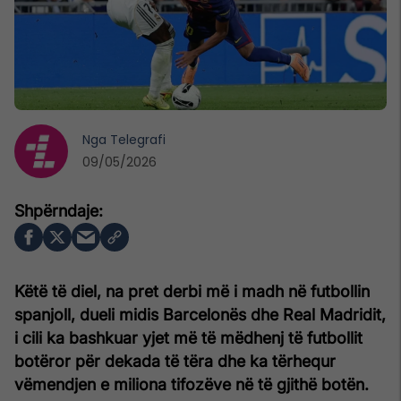
Nga
Telegrafi
09/05/2026
Këtë të diel, na pret derbi më i madh në futbollin
spanjoll, dueli midis Barcelonës dhe Real Madridit,
i cili ka bashkuar yjet më të mëdhenj të futbollit
botëror për dekada të tëra dhe ka tërhequr
vëmendjen e miliona tifozëve në të gjithë botën.