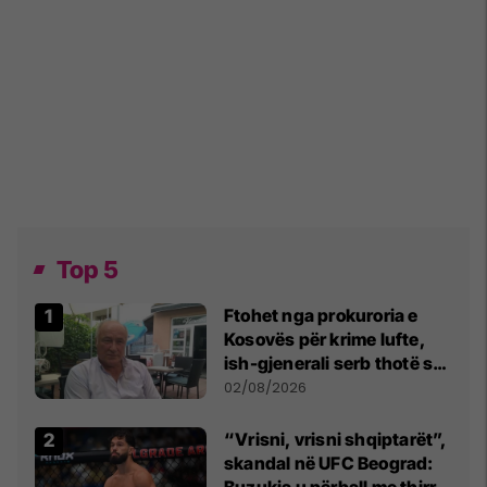
Top 5
Ftohet nga prokuroria e
Kosovës për krime lufte,
ish-gjenerali serb thotë se
dikush e tradhtoi në
02/08/2026
Beograd
“Vrisni, vrisni shqiptarët”,
skandal në UFC Beograd:
Buzukja u përball me thirrje