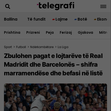
Ballina
Të fundit
Lajme
Botë
Ekono
Prishtina
Prizreni
Peja
Ferizaj
Gjakova
Mitrov
Sport
>
Futboll
>
Ndërkombëtare
>
La Liga
Zbulohen pagat e lojtarëve të Real
Madridit dhe Barcelonës – shifra
marramendëse dhe befasi në listë