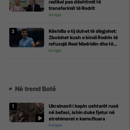
radikal pas dështimit të
transferimit të Rodrit
La Liga
Këshilla e tij duhet të dëgjohet:
Zbulohet kush e bindi Rodrin të
refuzojë Real Madridin dhe të
pranojë ofertën e Barcelonës
La Liga
Në trend Botë
Ukrainasit i kapin ushtarët rusë
në befasi, ishin duke fjetur në
strehimoret e kamufluara
Evropa