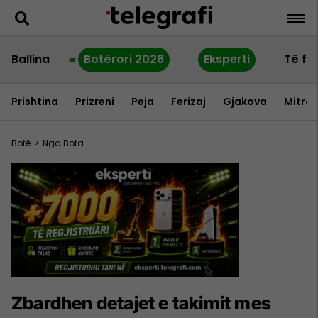
Ballina
Botërori 2026
Eksperti
Të fu
Prishtina
Prizreni
Peja
Ferizaj
Gjakova
Mitrov
Botë
>
Nga Bota
Zbardhen detajet e takimit mes