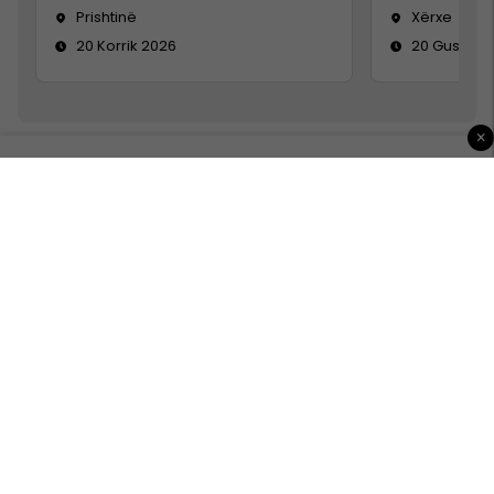
Prishtinë
Xërxe
20 Korrik 2026
20 Gusht 2
×