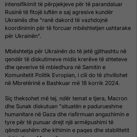
intensifikimit të përpjekjeve për të parandaluar
Rusinë të fitojë luftën e saj agresive kundër
Ukrainës dhe "ranë dakord të vazhdojnë
koordinimin për të forcuar mbështetjen ushtarake
për Ukrainën".
Mbështetja për Ukrainën do të jetë gjithashtu në
qendër të diskutimeve midis krerëve të shteteve
dhe qeverive të mbledhura në Samitin e
Komunitetit Politik Evropian, i cili do të zhvillohet
në Mbretërinë e Bashkuar më 18 korrik 2024.
Siç theksohet më tej, ndër temat e tjera, Macron
dhe Sunak diskutuan "situatën e padurueshme
humanitare në Gaza dhe riafirmuan angazhimin e
tyre për të punuar drejt një armëpushimi të
qëndrueshëm dhe kthimin e paqes dhe stabilitetit