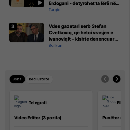
Erdogani - detyrohet ta lërë në
një bazë ushtarake
Turqia
Vdes gazetari serb Stefan
Cvetkoviq, që hetoi vrasjen e
Ivanoviqit – kishte denoncuar
kërcënime ndaj vëllezërve
Ballkan
Vuçiq
Jobs
Real Estate
Telegrafi
Elkos
Video Editor (3 pozita)
Punëtor në 