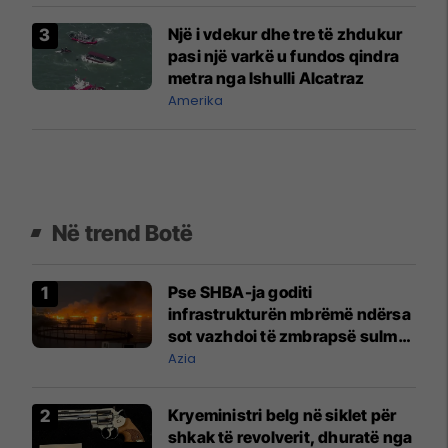
Një i vdekur dhe tre të zhdukur
pasi një varkë u fundos qindra
metra nga Ishulli Alcatraz
Amerika
Në trend Botë
Pse SHBA-ja goditi
infrastrukturën mbrëmë ndërsa
sot vazhdoi të zmbrapsë sulmet
iraniane
Azia
Kryeministri belg në siklet për
shkak të revolverit, dhuratë nga