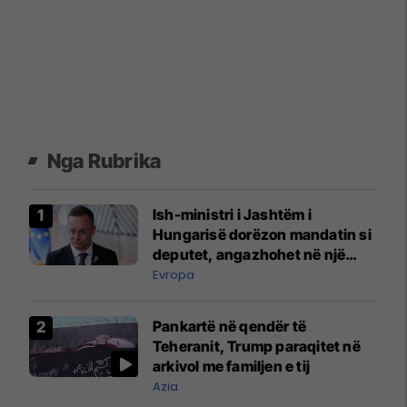
Nga Rubrika
Ish-ministri i Jashtëm i
Hungarisë dorëzon mandatin si
deputet, angazhohet në një
kompani kineze
Evropa
Pankartë në qendër të
Teheranit, Trump paraqitet në
arkivol me familjen e tij
Azia