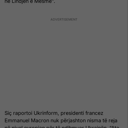
në Lindjen e Mesme".
Siç raportoi Ukrinform, presidenti francez
Emmanuel Macron nuk përjashton nisma të reja
në nivel evropian për të ndihmuar Ukrainën. “Ata