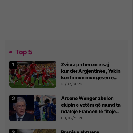
Top 5
Zvicra pa heroin e saj
kundër Argjentinës, Yakin
konfirmon mungesën e
madhe
10/07/2026
Arsene Wenger zbulon
ekipin e vetëm që mund ta
ndalojë Francën të fitojë
Kupën e Botës
08/07/2026
Prania e shtuar e