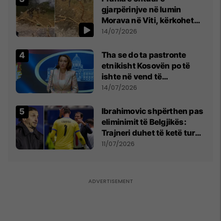
gjarpërinjve në lumin
Morava në Viti, kërkohet
kujdes nga qytetarët
14/07/2026
Tha se do ta pastronte
etnikisht Kosovën po të
ishte në vend të
Millosheviqit, Lëvizja e
14/07/2026
Qytetarëve të Lirë në Serbi
kërkon shkarkimin e
Ibrahimovic shpërthen pas
menjëhershëm të
eliminimit të Belgjikës:
Snezhana Paunoviq
Trajneri duhet të ketë turp,
ai lojtar se meritoi të luante
11/07/2026