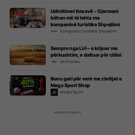
Udhëtimet Kosovë – Gjermani
bëhen më të lehta me
kompaninë turistike Shpejtimi
Kompania Turistike Shpejtimi
Sempre nga Liri – e krijuar me
përkushtim, e dalluar për cilësi
Liri Prizren
Bonu gati për verë me zbritjet e
Mega Sport Shop
Mega Sport