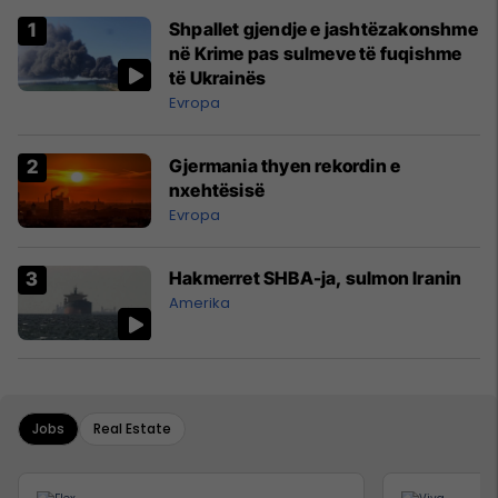
Shpallet gjendje e jashtëzakonshme
në Krime pas sulmeve të fuqishme
të Ukrainës
Evropa
Gjermania thyen rekordin e
nxehtësisë
Evropa
Hakmerret SHBA-ja, sulmon Iranin
Amerika
Jobs
Real Estate