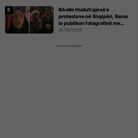
Ikballe Huduti pjesë e
protestave në Shqipëri, Rama
ia publikon fotografinë me
Ahmadinejadin e Iranit
25/06/2026