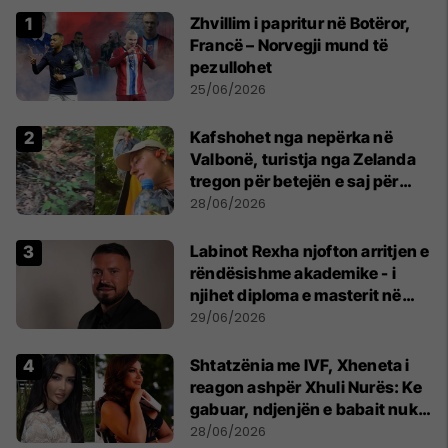
Zhvillim i papritur në Botëror,
Francë – Norvegji mund të
pezullohet
25/06/2026
Kafshohet nga nepërka në
Valbonë, turistja nga Zelanda
tregon për betejën e saj për
mbijetesë
28/06/2026
Labinot Rexha njofton arritjen e
rëndësishme akademike - i
njihet diploma e masterit në
Psikologji në Zvicër
29/06/2026
Shtatzënia me IVF, Xheneta i
reagon ashpër Xhuli Nurës: Ke
gabuar, ndjenjën e babait nuk
mund t'ia plotësosh kurrë
28/06/2026