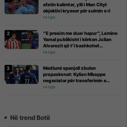
afatin kalimtar, ylli i Man Cityt
objektivi kryesor për sulmin e ri
La Liga
“E presim me duar hapur”, Lamine
Yamal publikisht i kërkon Julian
Alvarezit që t’i bashkohet
Barcelonës
La Liga
Mediumi spanjoll zbulon
prapaskenat: Kylian Mbappe
negociator për transferimin e
Michael Olise te Reali
La Liga
Në trend Botë