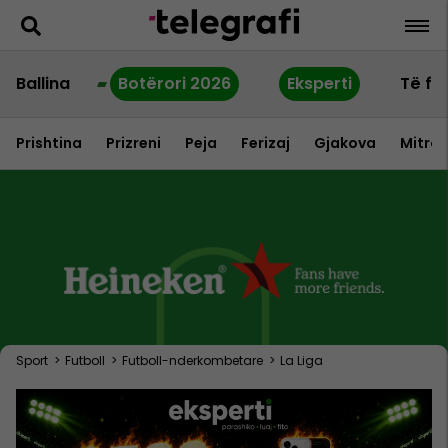
Ballina
Botërori 2026
Eksperti
Të fu
Prishtina
Prizreni
Peja
Ferizaj
Gjakova
Mitrov
Sport
>
Futboll
>
Futboll-nderkombetare
>
La Liga