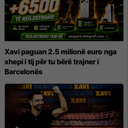
Xavi paguan 2.5 milionë euro nga
xhepi i tij për tu bërë trajner i
Barcelonës