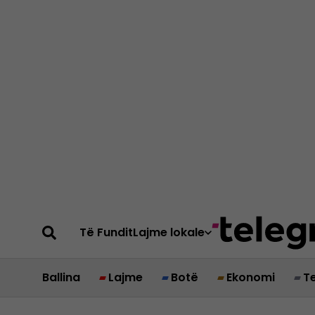
Të Fundit
Lajme lokale
Ballina
Lajme
Botë
Ekonomi
T