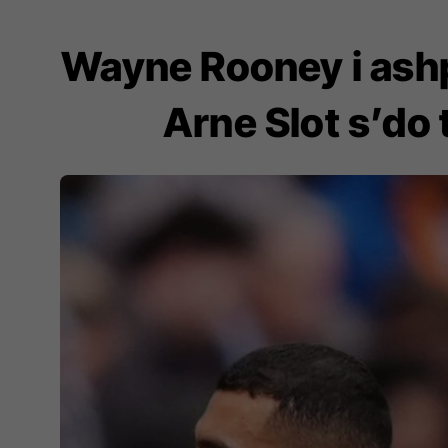
Wayne Rooney i ashp
Arne Slot s’do 