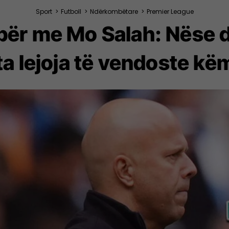
Sport
>
Futboll
>
Ndërkombëtare
>
Premier League
ër me Mo Salah: Nëse do
ta lejoja të vendoste k