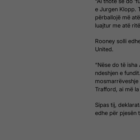
“Ai thotë se do ‘f
e Jurgen Klopp. 
përballojë më atë 
luajtur me atë rit
Rooney solli edhe
United.
“Nëse do të isha 
ndeshjen e fundi
mosmarrëveshje d
Trafford, ai më l
Sipas tij, deklar
edhe për pjesën tj