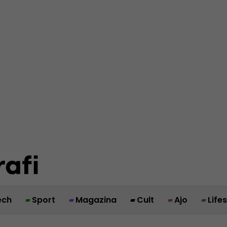
ech
Sport
Magazina
Cult
Ajo
Life