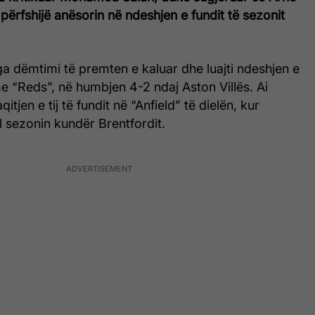
 përfshijë anësorin në ndeshjen e fundit të sezonit
ga dëmtimi të premten e kaluar dhe luajti ndeshjen e
 me “Reds”, në humbjen 4-2 ndaj Aston Villës. Ai
qitjen e tij të fundit në “Anfield” të dielën, kur
l sezonin kundër Brentfordit.