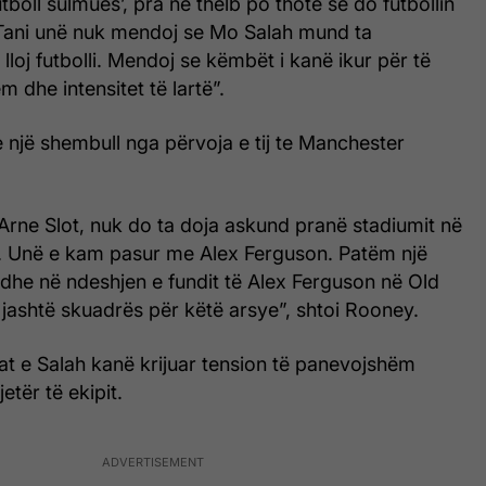
utboll sulmues’, pra në thelb po thotë se do futbollin
Tani unë nuk mendoj se Mo Salah mund ta
lloj futbolli. Mendoj se këmbët i kanë ikur për të
ëm dhe intensitet të lartë”.
 një shembull nga përvoja e tij te Manchester
Arne Slot, nuk do ta doja askund pranë stadiumit në
t. Unë e kam pasur me Alex Ferguson. Patëm një
he në ndeshjen e fundit të Alex Ferguson në Old
a jashtë skuadrës për këtë arsye”, shtoi Rooney.
atat e Salah kanë krijuar tension të panevojshëm
etër të ekipit.