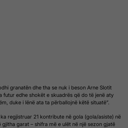
odhi granatën dhe tha se nuk i beson Arne Slotit
a futur edhe shokët e skuadrës që do të jenë aty
m, duke i lënë ata ta përballojnë këtë situatë”.
ka regjistruar 21 kontribute në gola (gola/asiste) në
 gjitha garat – shifra më e ulët në një sezon gjatë