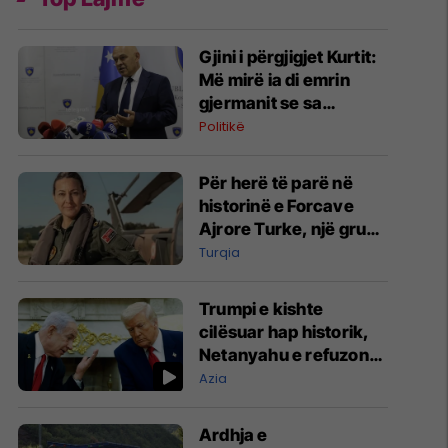
Gjini i përgjigjet Kurtit:
Më mirë ia di emrin
gjermanit se sa
Aleancës
Politikë
Për herë të parë në
historinë e Forcave
Ajrore Turke, një grua
merr gradën e
Turqia
gjeneralit
Trumpi e kishte
cilësuar hap historik,
Netanyahu e refuzon
marrëveshjen për
Azia
Gazën
Ardhja e