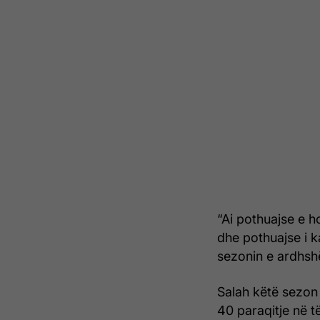
“Ai pothuajse e h
dhe pothuajse i k
sezonin e ardhshë
Salah këtë sezon 
40 paraqitje në të