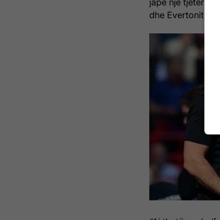
japë një tjetër go
dhe Evertonit në