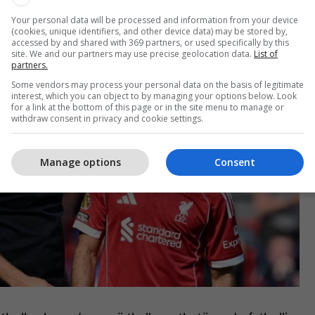
ditje Slotit”, tha ish-sulmuesi i Manchester United
Your personal data will be processed and information from your device
 emisionin “The Wayne Rooney Show”.
(cookies, unique identifiers, and other device data) may be stored by,
accessed by and shared with 369 partners, or used specifically by this
site. We and our partners may use precise geolocation data.
List of
partners.
Some vendors may process your personal data on the basis of legitimate
interest, which you can object to by managing your options below. Look
for a link at the bottom of this page or in the site menu to manage or
withdraw consent in privacy and cookie settings.
Manage options
Consent