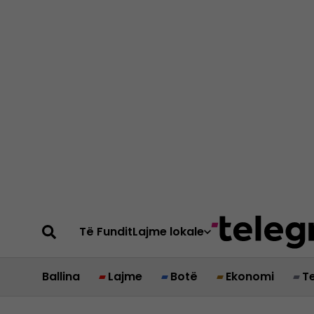
Të Fundit
Lajme lokale
Ballina
Lajme
Botë
Ekonomi
T