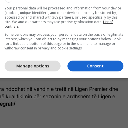
Your personal data will be processed and information from your device
(cookies, unique identifiers, and other device data) may be stored by,
accessed by and shared with 369 partners, or used specifically by this
site. We and our partners may use precise geolocation data.
List of
partners.
Some vendors may process your personal data on the basis of legitimate
jtimin e Manchester United në janar 2026, pas
interest, which you can object to by managing your options below. Look
for a link at the bottom of this page or in the site menu to manage or
 Amorim, dhe ka sjellë një ecuri të fortë në Ligën
withdraw consent in privacy and cookie settings.
Manage options
Consent
mpionale, Manchester United ka regjistruar 11
zime dhe vetëm dy humbje.
ra ndodhet në vendin e tretë në Ligën Premier dhe
ë kualifikimin për sezonin e ardhshëm të Ligën e
egrafi/