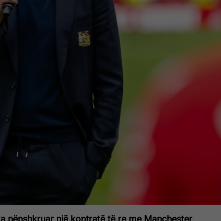
a nënshkruar një kontratë të re me Manchester