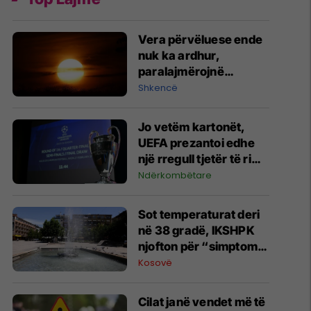
Vera përvëluese ende
nuk ka ardhur,
paralajmërojnë
shkencëtarët
Shkencë
Jo vetëm kartonët,
UEFA prezantoi edhe
një rregull tjetër të ri
për Ligën e
Ndërkombëtare
Kampionëve dhe garat
evropiane
Sot temperaturat deri
në 38 gradë, IKSHPK
njofton për “simptomat
e nxehtësisë”
Kosovë
Cilat janë vendet më të