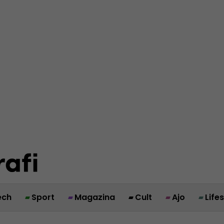
ech
Sport
Magazina
Cult
Ajo
Life