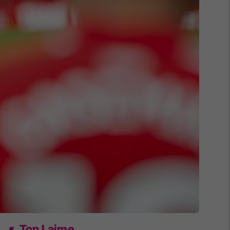
Top Lajme