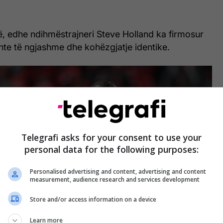
ë, edhe ndihmëstrajneri Steve Holland ka firmosur
hte të ngjashme dhe kohëzgjatje identike.
Telegrafi asks for your consent to use your
personal data for the following purposes:
Personalised advertising and content, advertising and content
measurement, audience research and services development
Store and/or access information on a device
Learn more