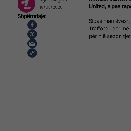
Nga
Telegrafi
United, sipas ra
18/05/2026
Sipas marrëveshje
Trafford” deri në
për një sezon tjet