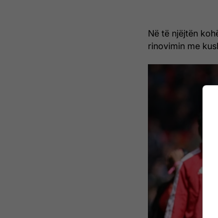
Në të njëjtën koh
rinovimin me kus