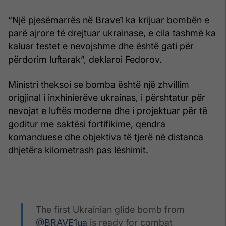
“Një pjesëmarrës në Brave1 ka krijuar bombën e
parë ajrore të drejtuar ukrainase, e cila tashmë ka
kaluar testet e nevojshme dhe është gati për
përdorim luftarak”, deklaroi Fedorov.
Ministri theksoi se bomba është një zhvillim
origjinal i inxhinierëve ukrainas, i përshtatur për
nevojat e luftës moderne dhe i projektuar për të
goditur me saktësi fortifikime, qendra
komanduese dhe objektiva të tjerë në distanca
dhjetëra kilometrash pas lëshimit.
The first Ukrainian glide bomb from
@BRAVE1ua
is ready for combat