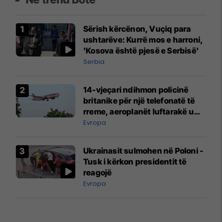
Sërish kërcënon, Vuçiq para
ushtarëve: Kurrë mos e harroni,
'Kosova është pjesë e Serbisë'
Serbia
14-vjeçari ndihmon policinë
britanike për një telefonatë të
rreme, aeroplanët luftarakë u
ngritën në ajër për të
Evropa
interceptuar fluturaken e Qatar
Airways që po shkonte drejt
Ukrainasit sulmohen në Poloni -
Mançesterit
Tusk i kërkon presidentit të
reagojë
Evropa