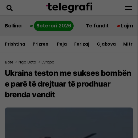
Ballina
Botërori 2026
Të fundit
Lajme
Prishtina
Prizreni
Peja
Ferizaj
Gjakova
Mitrov
Botë
>
Nga Bota
>
Evropa
Ukraina teston me sukses bombën
e parë të drejtuar të prodhuar
brenda vendit