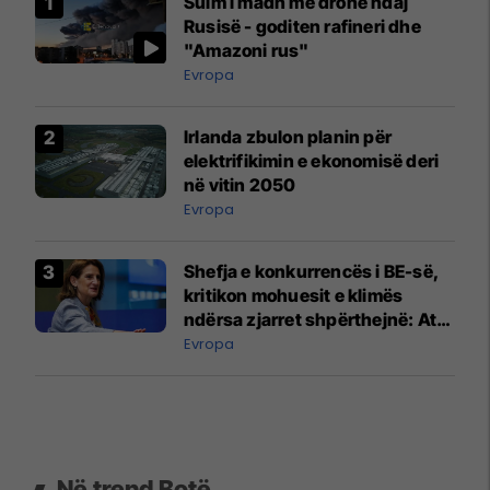
Sulm i madh me dronë ndaj
Rusisë - goditen rafineri dhe
"Amazoni rus"
Evropa
Irlanda zbulon planin për
elektrifikimin e ekonomisë deri
në vitin 2050
Evropa
Shefja e konkurrencës i BE-së,
kritikon mohuesit e klimës
ndërsa zjarret shpërthejnë: Ata
po gënjejnë
Evropa
Në trend Botë