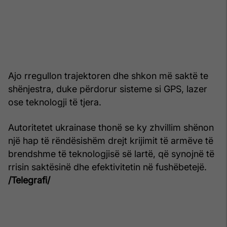
Ajo rregullon trajektoren dhe shkon më saktë te
shënjestra, duke përdorur sisteme si GPS, lazer
ose teknologji të tjera.
Autoritetet ukrainase thonë se ky zhvillim shënon
një hap të rëndësishëm drejt krijimit të armëve të
brendshme të teknologjisë së lartë, që synojnë të
rrisin saktësinë dhe efektivitetin në fushëbetejë.
/Telegrafi/