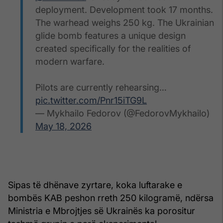
deployment. Development took 17 months.
The warhead weighs 250 kg. The Ukrainian
glide bomb features a unique design
created specifically for the realities of
modern warfare.
Pilots are currently rehearsing…
pic.twitter.com/Pnr15iTG9L
— Mykhailo Fedorov (@FedorovMykhailo)
May 18, 2026
Sipas të dhënave zyrtare, koka luftarake e
bombës KAB peshon rreth 250 kilogramë, ndërsa
Ministria e Mbrojtjes së Ukrainës ka porositur