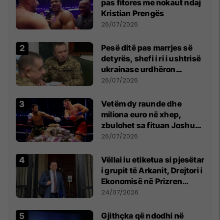
pas fitores me nokaut ndaj
Kristian Prengës
26/07/2026
Pesë ditë pas marrjes së
detyrës, shefi i ri i ushtrisë
ukrainase urdhëron
kontroll të madh
26/07/2026
Vetëm dy raunde dhe
miliona euro në xhep,
zbulohet sa fituan Joshua
e Prenga
26/07/2026
Vëllai iu etiketua si pjesëtar
i grupit të Arkanit, Drejtori i
Ekonomisë në Prizren
mohon pretendimet
24/07/2026
Gjithçka që ndodhi në