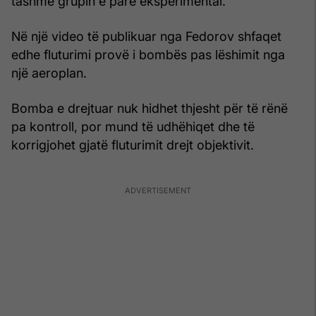
tashmë grupin e parë eksperimental.
Në një video të publikuar nga Fedorov shfaqet
edhe fluturimi provë i bombës pas lëshimit nga
një aeroplan.
Bomba e drejtuar nuk hidhet thjesht për të rënë
pa kontroll, por mund të udhëhiqet dhe të
korrigjohet gjatë fluturimit drejt objektivit.