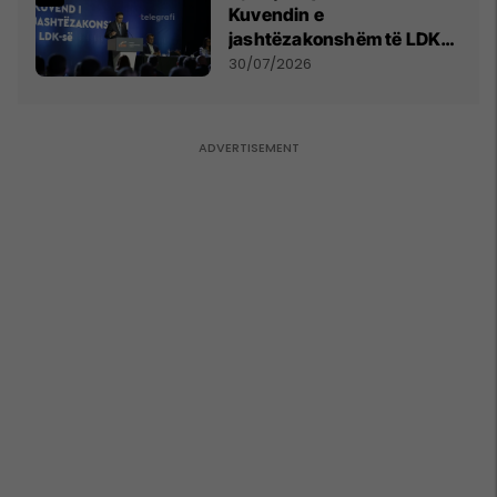
Kuvendin e
jashtëzakonshëm të LDK-
së
30/07/2026