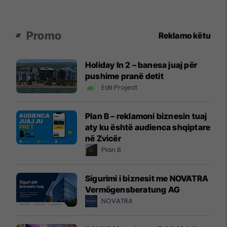
Promo
Reklamo këtu
Holiday In 2 – banesa juaj për
pushime pranë detit
Edil Project
Plan B – reklamoni biznesin tuaj
aty ku është audienca shqiptare
në Zvicër
Plan B
Sigurimi i biznesit me NOVATRA
Vermögensberatung AG
NOVATRA