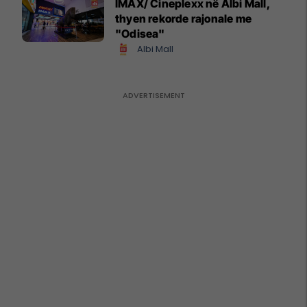
IMAX/ Cineplexx në Albi Mall,
thyen rekorde rajonale me
"Odisea"
Albi Mall