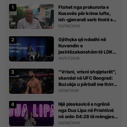
Ftohet nga prokuroria e
Kosovës për krime lufte,
ish-gjenerali serb thotë se
dikush e tradhtoi në
02/08/2026
Beograd
Gjithçka që ndodhi në
Kuvendin e
jashtëzakonshëm të LDK-
së
30/07/2026
“Vrisni, vrisni shqiptarët”,
skandal në UFC Beograd:
Buzukja u përball me thirrje
anti-shqiptare nga
01/08/2026
tribunat
Një pleskavicë e ngrënë
nga Dua Lipa në Prishtinë
në orën 04:28 të mëngjesit
- dhe bota digjitale serbe
03/08/2026