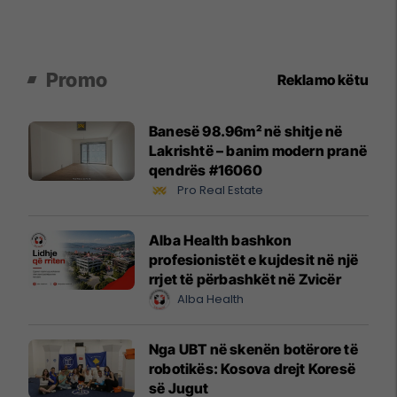
Promo
Reklamo këtu
Banesë 98.96m² në shitje në
Lakrishtë – banim modern pranë
qendrës #16060
Pro Real Estate
Alba Health bashkon
profesionistët e kujdesit në një
rrjet të përbashkët në Zvicër
Alba Health
Nga UBT në skenën botërore të
robotikës: Kosova drejt Koresë
së Jugut