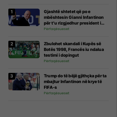
Gjashtë shtetet që po e
mbështesin Gianni Infantinon
për t’u rizgjedhur president i
FIFA-s
Përfaqësueset
Zbulohet skandali i Kupës së
Botës 1998, Francës iu ndalua
testimi i dopingut
Përfaqësueset
Trump do të bëjë gjithçka për ta
mbajtur Infantinon në krye të
FIFA-s
Përfaqësueset