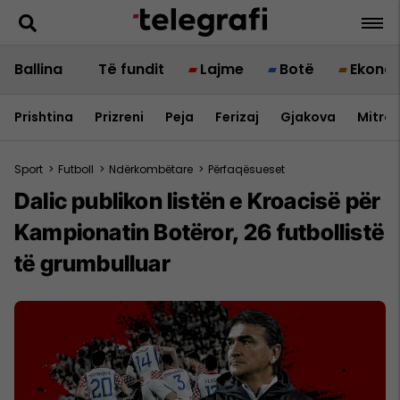
Ballina
Të fundit
Lajme
Botë
Ekono
Prishtina
Prizreni
Peja
Ferizaj
Gjakova
Mitrov
Sport
>
Futboll
>
Ndërkombëtare
>
Përfaqësueset
Dalic publikon listën e Kroacisë për
Kampionatin Botëror, 26 futbollistë
të grumbulluar