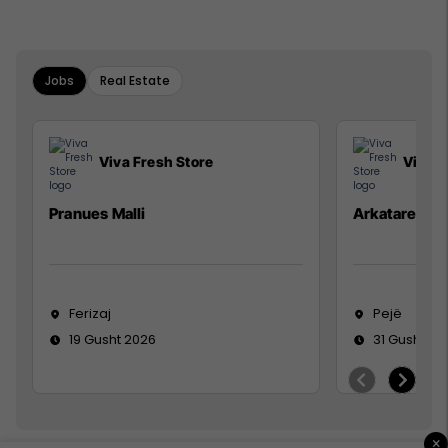
Jobs
Real Estate
Viva Fresh Store
Viva F
Pranues Malli
Arkatare
Ferizaj
Pejë
19 Gusht 2026
31 Gusht 20
×