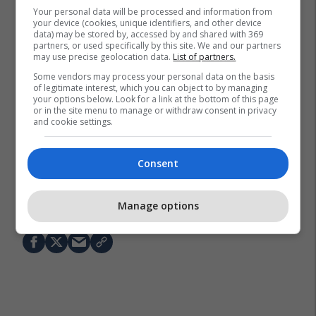
Your personal data will be processed and information from
your device (cookies, unique identifiers, and other device
data) may be stored by, accessed by and shared with 369
partners, or used specifically by this site. We and our partners
may use precise geolocation data.
List of partners.
Some vendors may process your personal data on the basis
of legitimate interest, which you can object to by managing
your options below. Look for a link at the bottom of this page
or in the site menu to manage or withdraw consent in privacy
and cookie settings.
Consent
Kombëtarja E Kroacisë
Kampionati Botëror 2026
Fifa
Zlatko Dalic
Manage options