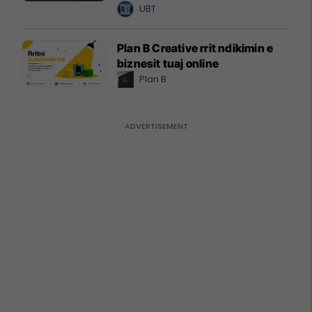
UBT
Plan B Creative rrit ndikimin e
biznesit tuaj online
Plan B