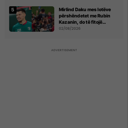
shpall gjendjen e luftës
Mirlind Daku mes lotëve
përshëndetet me Rubin
Kazanin, do të fitojë
miliona te Spartak Moska
02/08/2026