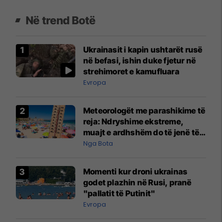
Në trend Botë
Ukrainasit i kapin ushtarët rusë
në befasi, ishin duke fjetur në
strehimoret e kamufluara
Evropa
Meteorologët me parashikime të
reja: Ndryshime ekstreme,
muajt e ardhshëm do të jenë të
pazakontë
Nga Bota
Momenti kur droni ukrainas
godet plazhin në Rusi, pranë
"pallatit të Putinit"
Evropa