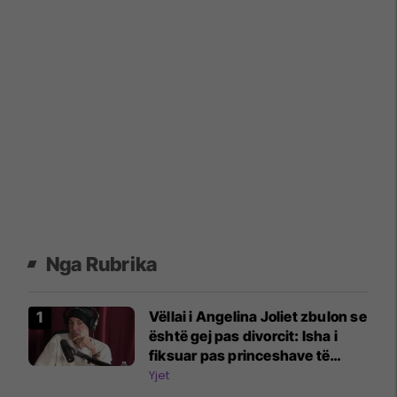
Nga Rubrika
Vëllai i Angelina Joliet zbulon se
është gej pas divorcit: Isha i
fiksuar pas princeshave të
Disney-t
Yjet