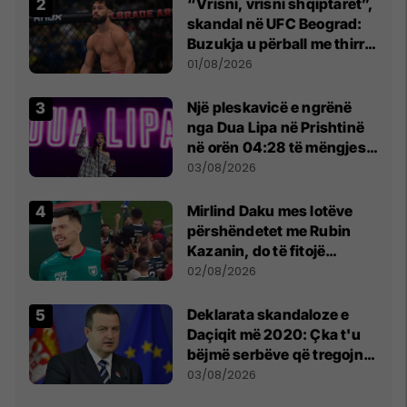
“Vrisni, vrisni shqiptarët”,
skandal në UFC Beograd:
Buzukja u përball me thirrje
anti-shqiptare nga
01/08/2026
tribunat
Një pleskavicë e ngrënë
nga Dua Lipa në Prishtinë
në orën 04:28 të mëngjesit
- dhe bota digjitale serbe
03/08/2026
shpall gjendjen e luftës
Mirlind Daku mes lotëve
përshëndetet me Rubin
Kazanin, do të fitojë
miliona te Spartak Moska
02/08/2026
​Deklarata skandaloze e
Daçiqit më 2020: Çka t'u
bëjmë serbëve që tregojnë
ku janë varrosur shqiptarët
03/08/2026
në Serbi