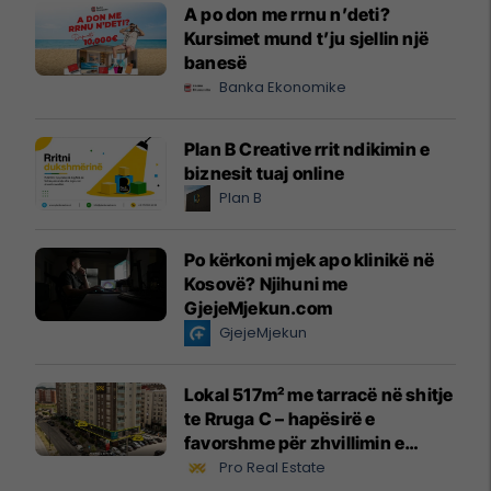
A po don me rrnu n’deti?
Kursimet mund t’ju sjellin një
banesë
Banka Ekonomike
Plan B Creative rrit ndikimin e
biznesit tuaj online
Plan B
Po kërkoni mjek apo klinikë në
Kosovë? Njihuni me
GjejeMjekun.com
GjejeMjekun
Lokal 517m² me tarracë në shitje
te Rruga C – hapësirë e
favorshme për zhvillimin e
biznesit #15796
Pro Real Estate