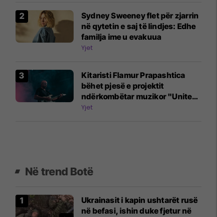
Sydney Sweeney flet për zjarrin
në qytetin e saj të lindjes: Edhe
familja ime u evakuua
Yjet
Kitaristi Flamur Prapashtica
bëhet pjesë e projektit
ndërkombëtar muzikor "United
Song"
Yjet
Në trend Botë
Ukrainasit i kapin ushtarët rusë
në befasi, ishin duke fjetur në