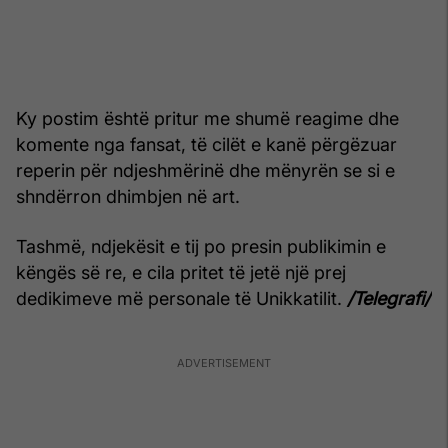
Ky postim është pritur me shumë reagime dhe
komente nga fansat, të cilët e kanë përgëzuar
reperin për ndjeshmërinë dhe mënyrën se si e
shndërron dhimbjen në art.
Tashmë, ndjekësit e tij po presin publikimin e
këngës së re, e cila pritet të jetë një prej
dedikimeve më personale të Unikkatilit.
/Telegrafi/