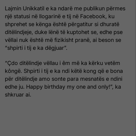
Lajmin Unikkatil e ka ndarë me publikun përmes
një statusi në llogarinë e tij në Facebook, ku
shprehet se kënga është përgatitur si dhuratë
ditëlindjeje, duke lënë të kuptohet se, edhe pse
vëllai nuk është më fizikisht pranë, ai beson se
“shpirti i tij e ka dëgjuar”.
“Çdo ditëlindje vëllau i êm më ka kërku vetëm
kôngë. Shpirti i tij e ka ndi këtë kong që e bona
për ditëlindje amo sonte para mesnatës e ndini
edhe ju. Happy birthday my one and only!”, ka
shkruar ai.