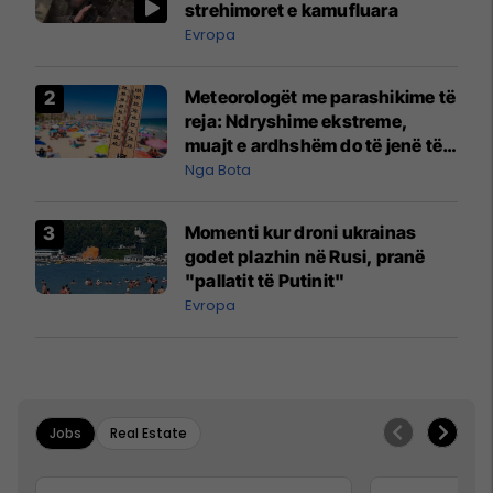
strehimoret e kamufluara
Evropa
Meteorologët me parashikime të
reja: Ndryshime ekstreme,
muajt e ardhshëm do të jenë të
pazakontë
Nga Bota
Momenti kur droni ukrainas
godet plazhin në Rusi, pranë
"pallatit të Putinit"
Evropa
Jobs
Real Estate