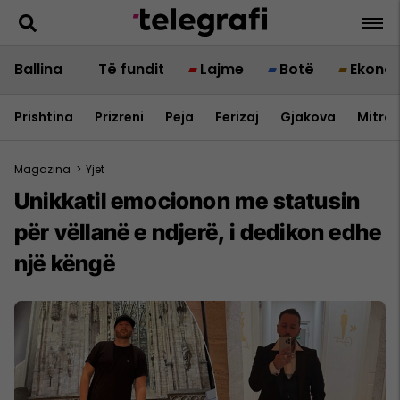
Ballina
Të fundit
Lajme
Botë
Ekono
Prishtina
Prizreni
Peja
Ferizaj
Gjakova
Mitrov
Magazina
>
Yjet
Unikkatil emocionon me statusin
për vëllanë e ndjerë, i dedikon edhe
një këngë