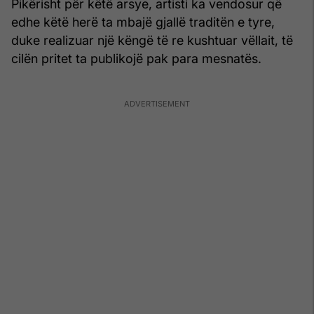
Pikërisht për këtë arsye, artisti ka vendosur që
edhe këtë herë ta mbajë gjallë traditën e tyre,
duke realizuar një këngë të re kushtuar vëllait, të
cilën pritet ta publikojë pak para mesnatës.