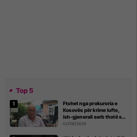
Top 5
Ftohet nga prokuroria e
Kosovës për krime lufte,
ish-gjenerali serb thotë se
dikush e tradhtoi në
02/08/2026
Beograd