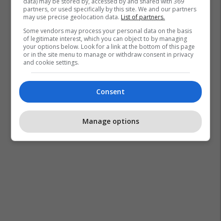
data) may be stored by, accessed by and shared with 369
partners, or used specifically by this site. We and our partners
may use precise geolocation data.
List of partners.
Some vendors may process your personal data on the basis
of legitimate interest, which you can object to by managing
your options below. Look for a link at the bottom of this page
or in the site menu to manage or withdraw consent in privacy
and cookie settings.
Consent
Manage options