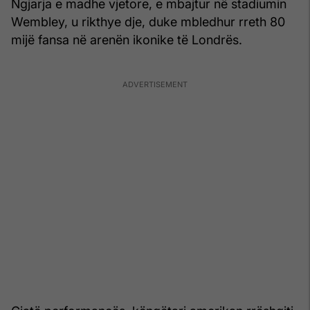
Ngjarja e madhe vjetore, e mbajtur në stadiumin
Wembley, u rikthye dje, duke mbledhur rreth 80
mijë fansa në arenën ikonike të Londrës.