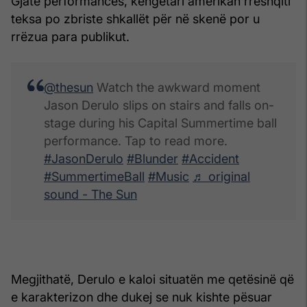
Gjatë performancës, këngëtari amerikan rrëshqiti
teksa po zbriste shkallët për në skenë por u
rrëzua para publikut.
@thesun
Watch the awkward moment
Jason Derulo slips on stairs and falls on-
stage during his Capital Summertime ball
performance. Tap to read more.
#JasonDerulo
#Blunder
#Accident
#SummertimeBall
#Music
♬ original
sound - The Sun
Megjithatë, Derulo e kaloi situatën me qetësinë që
e karakterizon dhe dukej se nuk kishte pësuar