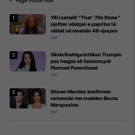
Ylli i serialit “That ’70s Show”
njofton vdekjen e papritur të
vëllait në moshën 48-vjeçare
Yjet
Olivia Rodrigo kritikon Trumpin
pas heqjes së fondeve për
Planned Parenthood
Yjet
Shawn Mendes konfirmon
romancën me modelen Bruna
Marquezine
Yjet