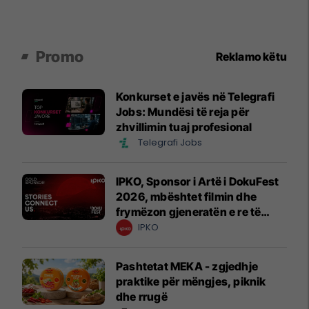
Promo
Reklamo këtu
Konkurset e javës në Telegrafi
Jobs: Mundësi të reja për
zhvillimin tuaj profesional
Telegrafi Jobs
IPKO, Sponsor i Artë i DokuFest
2026, mbështet filmin dhe
frymëzon gjeneratën e re të
krijuesve
IPKO
Pashtetat MEKA - zgjedhje
praktike për mëngjes, piknik
dhe rrugë