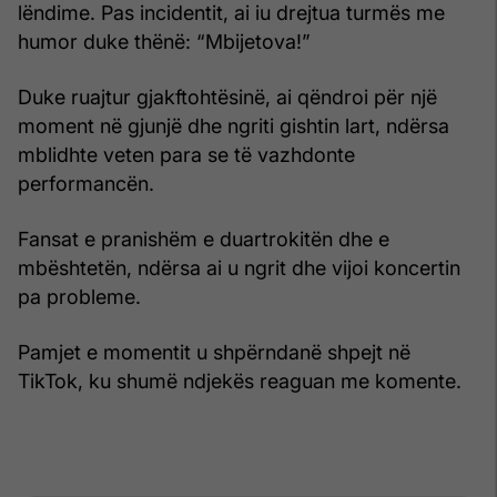
lëndime. Pas incidentit, ai iu drejtua turmës me
humor duke thënë: “Mbijetova!”
Duke ruajtur gjakftohtësinë, ai qëndroi për një
moment në gjunjë dhe ngriti gishtin lart, ndërsa
mblidhte veten para se të vazhdonte
performancën.
Fansat e pranishëm e duartrokitën dhe e
mbështetën, ndërsa ai u ngrit dhe vijoi koncertin
pa probleme.
Pamjet e momentit u shpërndanë shpejt në
TikTok, ku shumë ndjekës reaguan me komente.