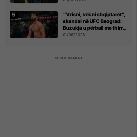
kushtetuese
“Vrisni, vrisni shqiptarët”,
skandal në UFC Beograd:
Buzukja u përball me thirrje
anti-shqiptare nga
01/08/2026
tribunat