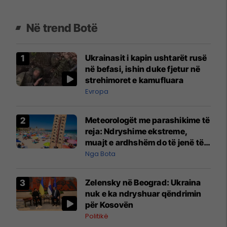
Në trend Botë
Ukrainasit i kapin ushtarët rusë
në befasi, ishin duke fjetur në
strehimoret e kamufluara
Evropa
Meteorologët me parashikime të
reja: Ndryshime ekstreme,
muajt e ardhshëm do të jenë të
pazakontë
Nga Bota
Zelensky në Beograd: Ukraina
nuk e ka ndryshuar qëndrimin
për Kosovën
Politikë