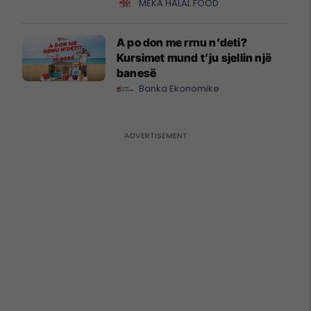
MEKA HALAL FOOD
A po don me rrnu n’deti?
Kursimet mund t’ju sjellin një
banesë
Banka Ekonomike