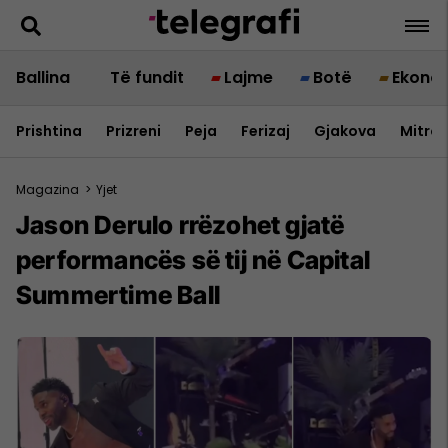
Ballina
Të fundit
Lajme
Botë
Ekono
Prishtina
Prizreni
Peja
Ferizaj
Gjakova
Mitrov
Magazina
>
Yjet
Jason Derulo rrëzohet gjatë
performancës së tij në Capital
Summertime Ball