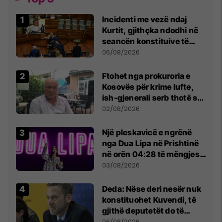
Incidenti me vezë ndaj
Kurtit, gjithçka ndodhi në
seancën konstituive të
Kuvendit
06/08/2026
Ftohet nga prokuroria e
Kosovës për krime lufte,
ish-gjenerali serb thotë se
dikush e tradhtoi në
02/08/2026
Beograd
Një pleskavicë e ngrënë
nga Dua Lipa në Prishtinë
në orën 04:28 të mëngjesit
- dhe bota digjitale serbe
03/08/2026
shpall gjendjen e luftës
Deda: Nëse deri nesër nuk
konstituohet Kuvendi, të
gjithë deputetët do të
bëjnë shkelje të rëndë
06/08/2026