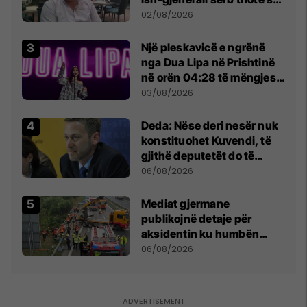
dikush e tradhtoi në
02/08/2026
Beograd
Një pleskavicë e ngrënë
nga Dua Lipa në Prishtinë
në orën 04:28 të mëngjesit
- dhe bota digjitale serbe
03/08/2026
shpall gjendjen e luftës
Deda: Nëse deri nesër nuk
konstituohet Kuvendi, të
gjithë deputetët do të
bëjnë shkelje të rëndë
06/08/2026
kushtetuese
Mediat gjermane
publikojnë detaje për
aksidentin ku humbën
jetën tre mërgimtarë nga
06/08/2026
Komogllava e Ferizajt