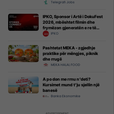
Telegrafi Jobs
IPKO, Sponsor i Artë i DokuFest
2026, mbështet filmin dhe
frymëzon gjeneratën e re të
krijuesve
IPKO
Pashtetat MEKA - zgjedhje
praktike për mëngjes, piknik
dhe rrugë
MEKA HALAL FOOD
A po don me rrnu n’deti?
Kursimet mund t’ju sjellin një
banesë
Banka Ekonomike