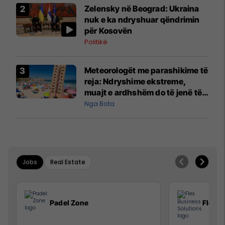
Zelensky në Beograd: Ukraina
nuk e ka ndryshuar qëndrimin
për Kosovën
Politikë
Meteorologët me parashikime të
reja: Ndryshime ekstreme,
muajt e ardhshëm do të jenë të
pazakontë
Nga Bota
Jobs
Real Estate
Padel Zone
Flex B