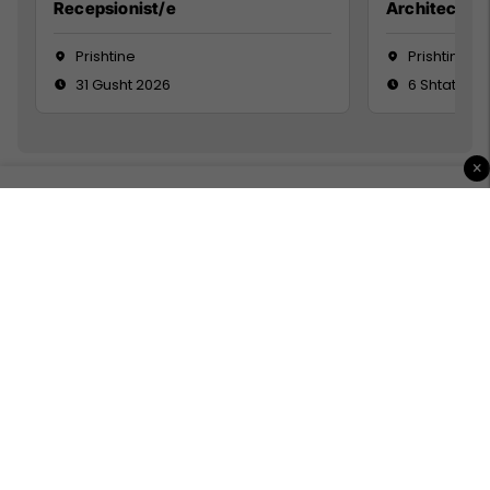
Recepsionist/e
Architect
Prishtine
Prishtinë
31 Gusht 2026
6 Shtator 2
×