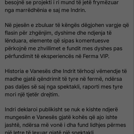
besojnë se projekti i ri mund të jetë frymëzuar
nga marrëdhënia e saj me Indrin.
Në pjesën e zbuluar të këngës dëgjohen vargje që
flasin për zhgënjim, dyshime dhe ndjenja të
lënduara, elemente që sipas komentuesve
përkojnë me zhvillimet e fundit mes dyshes pas
përfundimit të eksperiencës në Ferma VIP.
Historia e Vanesës dhe Indrit tërhoqi vëmendje të
madhe gjatë qëndrimit të tyre në fermë, ndërsa
pas daljes së saj nga spektakli, raporti mes tyre
mori një tjetër drejtim.
Indri deklaroi publikisht se nuk e kishte ndjerë
mungesën e Vanesës gjatë kohës që ajo ishte
jashtë, ndërsa më vonë i dha fund lidhjes përmes
një letre të lexuar gjatë një spektakli.