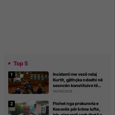
Top 5
Incidenti me vezë ndaj
Kurtit, gjithçka ndodhi në
seancën konstituive të
Kuvendit
06/08/2026
Ftohet nga prokuroria e
Kosovës për krime lufte,
ish-gjenerali serb thotë se