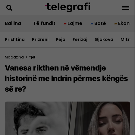
Ballina
Të fundit
Lajme
Botë
Ekono
Prishtina
Prizreni
Peja
Ferizaj
Gjakova
Mitrov
Magazina
>
Yjet
Vanesa rikthen në vëmendje
historinë me Indrin përmes këngës
së re?