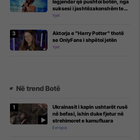
legjendar që pushtoi botën, nga
suksesi i jashtëzakonshëm te
jeta e trazuar
Yjet
Aktorja e "Harry Potter" thotë
se OnlyFans i shpëtoi jetën
Yjet
Në trend Botë
Ukrainasit i kapin ushtarët rusë
në befasi, ishin duke fjetur në
strehimoret e kamufluara
Evropa