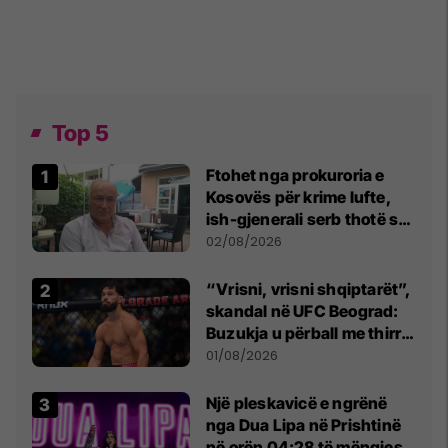
Top 5
Ftohet nga prokuroria e
Kosovës për krime lufte,
ish-gjenerali serb thotë se
dikush e tradhtoi në
02/08/2026
Beograd
“Vrisni, vrisni shqiptarët”,
skandal në UFC Beograd:
Buzukja u përball me thirrje
anti-shqiptare nga
01/08/2026
tribunat
Një pleskavicë e ngrënë
nga Dua Lipa në Prishtinë
në orën 04:28 të mëngjesit