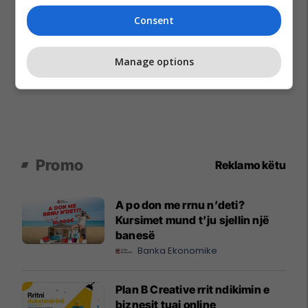
Consent
Manage options
Promo
Reklamo këtu
A po don me rrnu n’deti?
Kursimet mund t’ju sjellin një
banesë
Banka Ekonomike
Plan B Creative rrit ndikimin e
biznesit tuaj online