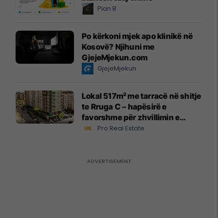
Plan B
Po kërkoni mjek apo klinikë në
Kosovë? Njihuni me
GjejeMjekun.com
GjejeMjekun
Lokal 517m² me tarracë në shitje
te Rruga C – hapësirë e
favorshme për zhvillimin e
biznesit #15796
Pro Real Estate