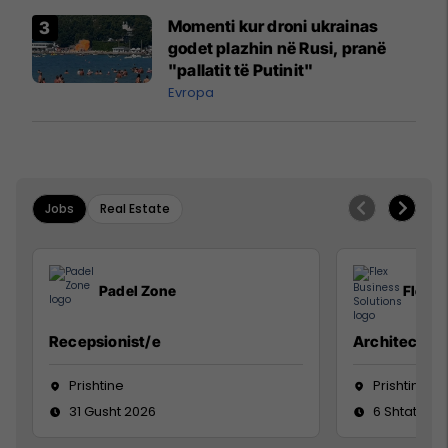
Momenti kur droni ukrainas
godet plazhin në Rusi, pranë
"pallatit të Putinit"
Evropa
Jobs
Real Estate
Padel Zone
Flex B
Recepsionist/e
Architect
Prishtine
Prishtinë
31 Gusht 2026
6 Shtator 2