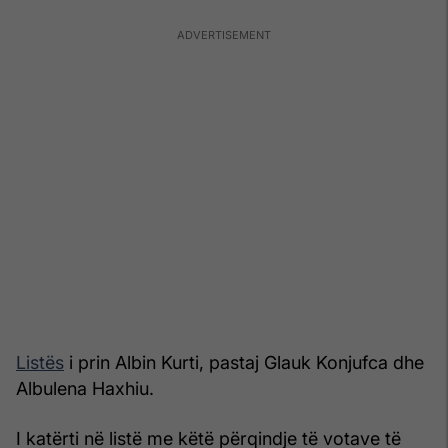
Listës
i prin Albin Kurti, pastaj Glauk Konjufca dhe
Albulena Haxhiu.
I katërti në listë me këtë përqindje të votave të