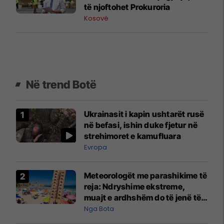
të njoftohet Prokuroria
Kosovë
Në trend Botë
Ukrainasit i kapin ushtarët rusë
në befasi, ishin duke fjetur në
strehimoret e kamufluara
Evropa
Meteorologët me parashikime të
reja: Ndryshime ekstreme,
muajt e ardhshëm do të jenë të
pazakontë
Nga Bota