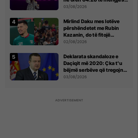
- dhe bota digjitale serbe
03/08/2026
shpall gjendjen e luftës
Mirlind Daku mes lotëve
përshëndetet me Rubin
Kazanin, do të fitojë
miliona te Spartak Moska
02/08/2026
​Deklarata skandaloze e
Daçiqit më 2020: Çka t'u
bëjmë serbëve që tregojnë
ku janë varrosur shqiptarët
03/08/2026
në Serbi