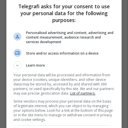
Telegrafi asks for your consent to use
Zgjedhjet 2026
Lvv
your personal data for the following
purposes:
Personalised advertising and content, advertising and
content measurement, audience research and
services development
Store and/or access information on a device
Learn more
Your personal data will be processed and information from
your device (cookies, unique identifiers, and other device
data) may be stored by, accessed by and shared with 369
partners, or used specifically by this site. We and our partners
may use precise geolocation data.
List of partners.
Some vendors may process your personal data on the basis
of legitimate interest, which you can object to by managing
your options below. Look for a link at the bottom of this page
or in the site menu to manage or withdraw consent in privacy
and cookie settings.