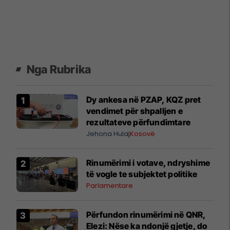
Nga Rubrika
Dy ankesa në PZAP, KQZ pret
vendimet për shpalljen e
rezultateve përfundimtare
Jehona Hulaj
Kosovë
Rinumërimi i votave, ndryshime
të vogle te subjektet politike
Parlamentare
​Përfundon rinumërimi në QNR,
Elezi: Nëse ka ndonjë gjetje, do