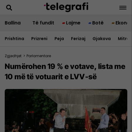
Ballina
Të fundit
Lajme
Botë
Ekono
Prishtina
Prizreni
Peja
Ferizaj
Gjakova
Mitrov
Zgjedhjet
>
Parlamentare
Numërohen 19 % e votave, lista me
10 më të votuarit e LVV-së