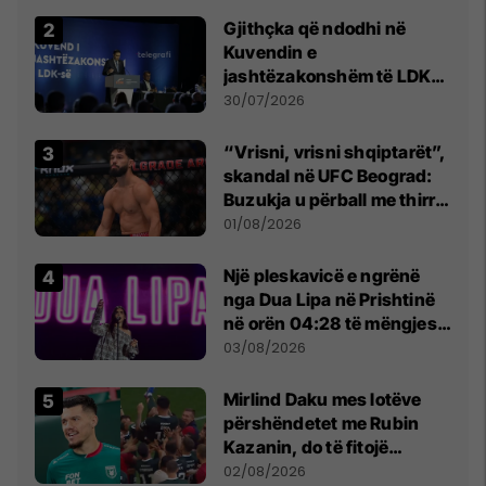
Beograd
Gjithçka që ndodhi në
Kuvendin e
jashtëzakonshëm të LDK-
së
30/07/2026
“Vrisni, vrisni shqiptarët”,
skandal në UFC Beograd:
Buzukja u përball me thirrje
anti-shqiptare nga
01/08/2026
tribunat
Një pleskavicë e ngrënë
nga Dua Lipa në Prishtinë
në orën 04:28 të mëngjesit
- dhe bota digjitale serbe
03/08/2026
shpall gjendjen e luftës
Mirlind Daku mes lotëve
përshëndetet me Rubin
Kazanin, do të fitojë
miliona te Spartak Moska
02/08/2026