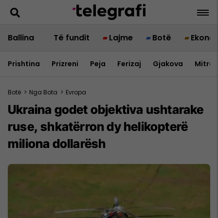
Ballina
Të fundit
Lajme
Botë
Ekono
Prishtina
Prizreni
Peja
Ferizaj
Gjakova
Mitrov
Botë
>
Nga Bota
>
Evropa
Ukraina godet objektiva ushtarake
ruse, shkatërron dy helikopterë
miliona dollarësh