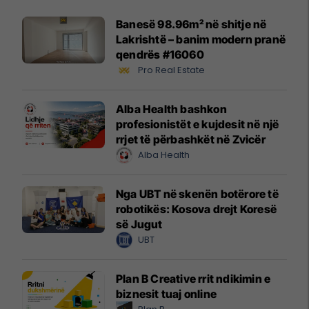
Banesë 98.96m² në shitje në
Lakrishtë – banim modern pranë
qendrës #16060
Pro Real Estate
Alba Health bashkon
profesionistët e kujdesit në një
rrjet të përbashkët në Zvicër
Alba Health
Nga UBT në skenën botërore të
robotikës: Kosova drejt Koresë
së Jugut
UBT
Plan B Creative rrit ndikimin e
biznesit tuaj online