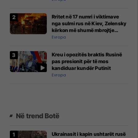
Rritet në 17 numri i viktimave
nga sulmi rus në Kiev, Zelensky
kërkon më shumë mbrojtje
ajrore
Evropa
Kreu i opozitës braktis Rusinë
pas presionit për të mos
kandiduar kundër Putinit
Evropa
Në trend Botë
Ukrainasit i kapin ushtarët rusë