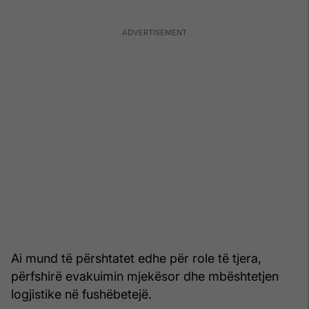
Ai mund të përshtatet edhe për role të tjera,
përfshirë evakuimin mjekësor dhe mbështetjen
logjistike në fushëbetejë.