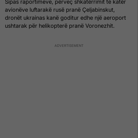
Sipas raportimeve, përveç shkatërrimit të katër
avionëve luftarakë rusë pranë Çeljabinskut,
dronët ukrainas kanë goditur edhe një aeroport
ushtarak për helikopterë pranë Voronezhit.