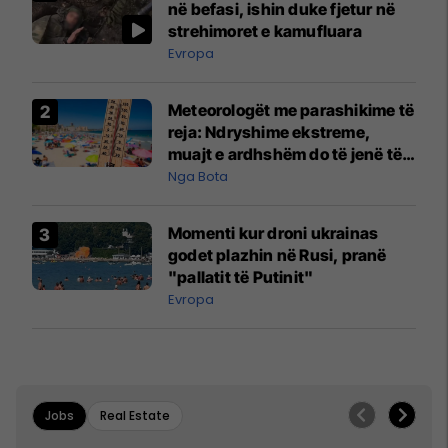
në befasi, ishin duke fjetur në
strehimoret e kamufluara
Evropa
Meteorologët me parashikime të
reja: Ndryshime ekstreme,
muajt e ardhshëm do të jenë të
pazakontë
Nga Bota
Momenti kur droni ukrainas
godet plazhin në Rusi, pranë
"pallatit të Putinit"
Evropa
Jobs
Real Estate