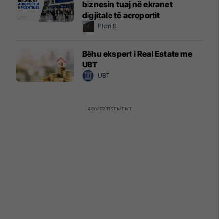
biznesin tuaj në ekranet
digjitale të aeroportit
Plan B
Bëhu ekspert i Real Estate me
UBT
UBT