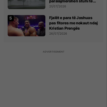
paralajmërohen stuhi të
fuqishme me breshër dhe
21/07/2026
erëra të forta
Fjalët e para të Joshuas
pas fitores me nokaut ndaj
Kristian Prengës
26/07/2026