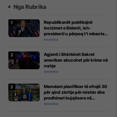
Nga Rubrika
Republikanët publikojnë
incizimet e Bidenit, ish-
presidenti u përpoq t'i mbante
sekrete për vite me radhë
Amerika
Agjenti i Shërbimit Sekret
amerikan akuzohet për krime në
rrahje
Amerika
Mamdani planifikon të ofrojë 30
për qind zbritje për mishin dhe
prodhimet bujqësore në
dyqanet ushqimore në pronësi
Amerika
të qytetit