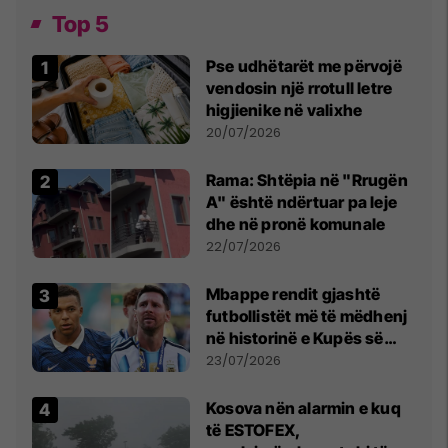
Top 5
Pse udhëtarët me përvojë
vendosin një rrotull letre
higjienike në valixhe
20/07/2026
Rama: Shtëpia në "Rrugën
A" është ndërtuar pa leje
dhe në pronë komunale
22/07/2026
Mbappe rendit gjashtë
futbollistët më të mëdhenj
në historinë e Kupës së
Botës, Messi mbetet i dyti
23/07/2026
Kosova nën alarmin e kuq
të ESTOFEX,