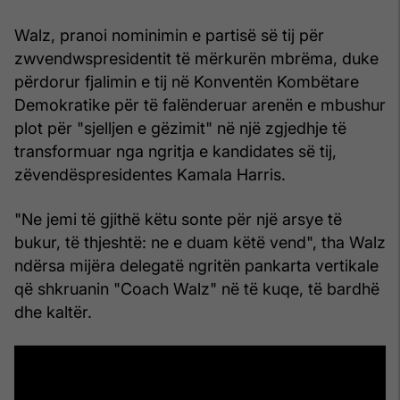
Walz, pranoi nominimin e partisë së tij për
zwvendwspresidentit të mërkurën mbrëma, duke
përdorur fjalimin e tij në Konventën Kombëtare
Demokratike për të falënderuar arenën e mbushur
plot për "sjelljen e gëzimit" në një zgjedhje të
transformuar nga ngritja e kandidates së tij,
zëvendëspresidentes Kamala Harris.
"Ne jemi të gjithë këtu sonte për një arsye të
bukur, të thjeshtë: ne e duam këtë vend", tha Walz
ndërsa mijëra delegatë ngritën pankarta vertikale
që shkruanin "Coach Walz" në të kuqe, të bardhë
dhe kaltër.