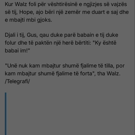
Kur Walz foli për vështirësinë e ngjizjes së vajzës
së tij, Hope, ajo bëri një zemër me duart e saj dhe
e mbajti mbi gjoks.
Djali i tij, Gus, qau duke parë babain e tij duke
folur dhe të paktën një herë bërtiti: "Ky është
babai im!"
"Unë nuk kam mbajtur shumë fjalime të tilla, por
kam mbajtur shumë fjalime të forta", tha Walz.
/Telegrafi/