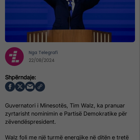
Nga
Telegrafi
22/08/2024
Guvernatori i Minesotës, Tim Walz, ka pranuar
zyrtarisht nominimin e Partisë Demokratike për
zëvendëspresident.
Walz foli me një turmë energjike në ditën e tretë