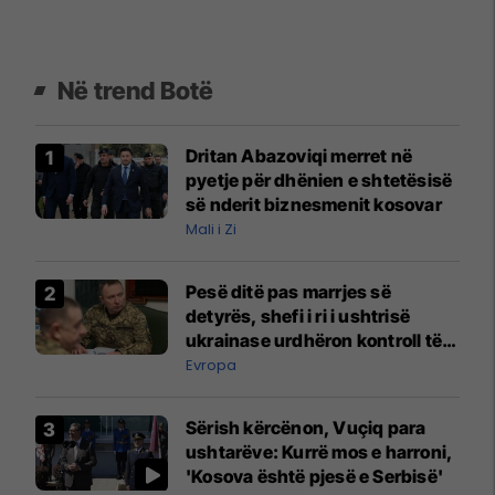
Në trend Botë
Dritan Abazoviqi merret në
pyetje për dhënien e shtetësisë
së nderit biznesmenit kosovar
Mali i Zi
Pesë ditë pas marrjes së
detyrës, shefi i ri i ushtrisë
ukrainase urdhëron kontroll të
madh
Evropa
Sërish kërcënon, Vuçiq para
ushtarëve: Kurrë mos e harroni,
'Kosova është pjesë e Serbisë'