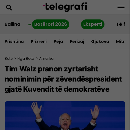
Ballina
Botërori 2026
Eksperti
Të fu
Prishtina
Prizreni
Peja
Ferizaj
Gjakova
Mitrov
Botë
>
Nga Bota
>
Amerika
Tim Walz pranon zyrtarisht
nominimin për zëvendëspresident
gjatë Kuvendit të demokratëve