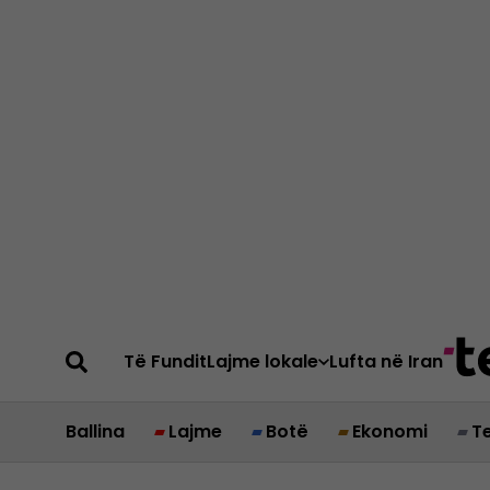
Të Fundit
Lajme lokale
Lufta në Iran
Ballina
Lajme
Botë
Ekonomi
T