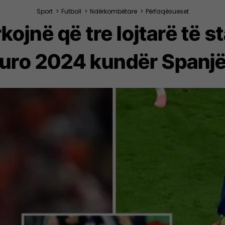
Sport
>
Futboll
>
Ndërkombëtare
>
Përfaqësueset
kojnë që tre lojtarë të st
uro 2024 kundër Spanj