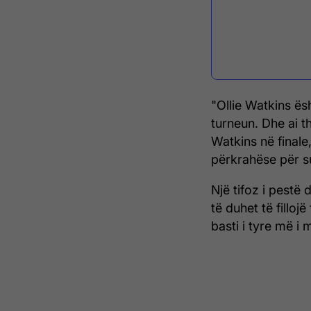
"Ollie Watkins ësh
turneun. Dhe ai th
Watkins në finale
përkrahëse për su
Një tifoz i pestë 
të duhet të filloj
basti i tyre më i m