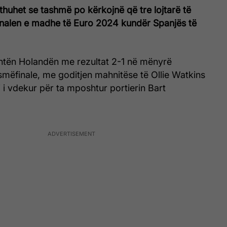
 thuhet se tashmë po kërkojnë që tre lojtarë të
ar finalen e madhe të Euro 2024 kundër Spanjës të
tën Holandën me rezultat 2-1 në mënyrë
mëfinale, me goditjen mahnitëse të Ollie Watkins
 i vdekur për ta mposhtur portierin Bart