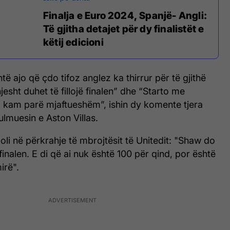
Finalja e Euro 2024, Spanjë- Angli:
Të gjitha detajet për dy finalistët e
këtij edicioni
të ajo që çdo tifoz anglez ka thirrur për të gjithë
jesht duhet të fillojë finalen” dhe “Starto me
, kam parë mjaftueshëm”, ishin dy komente tjera
lmuesin e Aston Villas.
doli në përkrahje të mbrojtësit të Unitedit: "Shaw do
ë finalen. E di që ai nuk është 100 për qind, por është
irë".