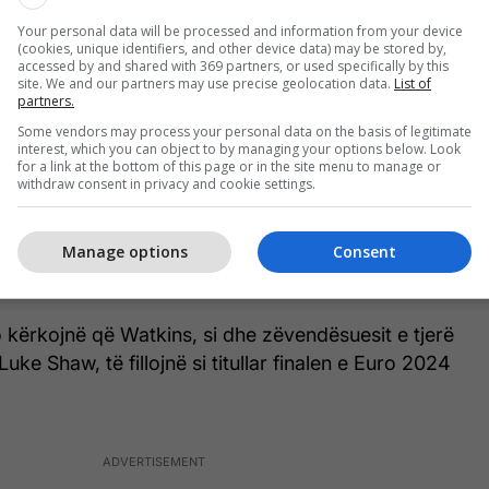
kundër Holandës
Your personal data will be processed and information from your device
(cookies, unique identifiers, and other device data) may be stored by,
accessed by and shared with 369 partners, or used specifically by this
site. We and our partners may use precise geolocation data.
List of
partners.
 dominuan pjesën e parë, ata duhej të thithnin
Some vendors may process your personal data on the basis of legitimate
interest, which you can object to by managing your options below. Look
ez në pjesën e dytë dhe më pas godisnin kur ishte
for a link at the bottom of this page or in the site menu to manage or
a.
withdraw consent in privacy and cookie settings.
obbie Mainoo ishin të dy të jashtëzakonshëm gjatë
Manage options
Consent
enti i Watkins do të shkruajë emrin e tij në librat e
së, pavarësisht nga rezultati të dielën.
o kërkojnë që Watkins, si dhe zëvendësuesit e tjerë
ke Shaw, të fillojnë si titullar finalen e Euro 2024