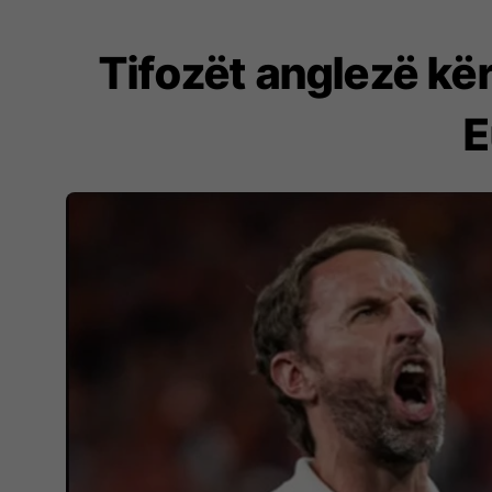
Tifozët anglezë kër
E