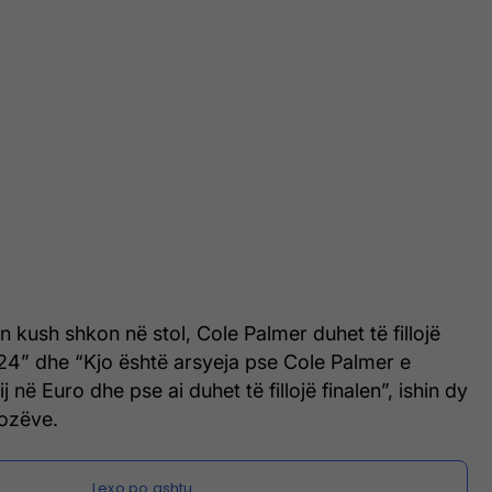
 kush shkon në stol, Cole Palmer duhet të fillojë
024” dhe “Kjo është arsyeja pse Cole Palmer e
ij në Euro dhe pse ai duhet të fillojë finalen”, ishin dy
fozëve.