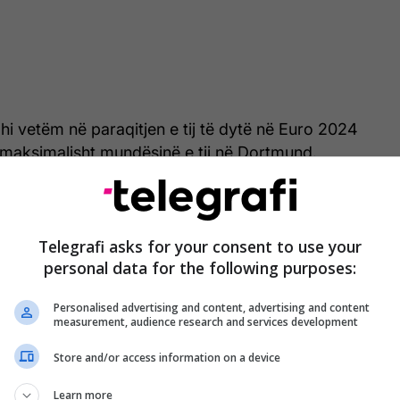
dhi vetëm në paraqitjen e tij të dytë në Euro 2024
 maksimalisht mundësinë e tij në Dortmund.
 disavantazh pas goditjes nga distanca të Xavi
enallti e Harry Kane rivendosi barazinë në minutën
Telegrafi asks for your consent to use your
personal data for the following purposes:
Personalised advertising and content, advertising and content
'Rregulli' zyrtar i UEFA-s që
measurement, audience research and services development
çoi në penalltinë e
Store and/or access information on a device
diskutueshme të Anglisë
Learn more