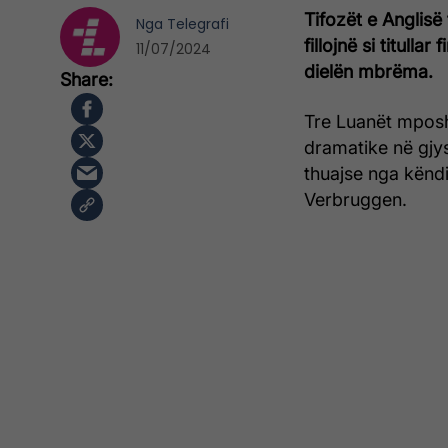
Tifozët e Anglisë
Nga
Telegrafi
fillojnë si titull
11/07/2024
dielën mbrëma.
Tre Luanët mposh
dramatike në gjys
thuajse nga këndi
Verbruggen.