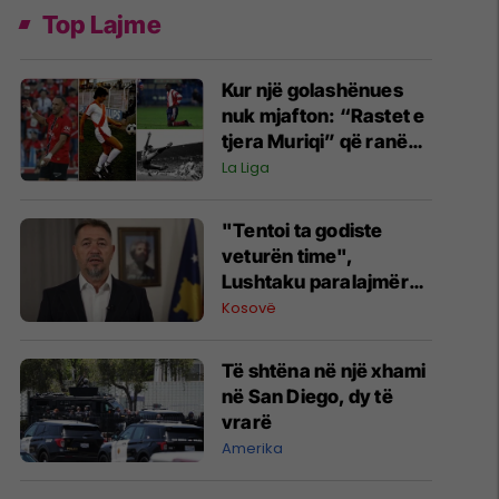
Top Lajme
Kur një golashënues
nuk mjafton: “Rastet e
tjera Muriqi” që ranë
nga La Liga me mbi 20
La Liga
gola
"Tentoi ta godiste
veturën time",
Lushtaku paralajmëron
padi ndaj Kurtit: Po
Kosovë
vazhdon me
gënjeshtra e shpifje
Të shtëna në një xhami
në San Diego, dy të
vrarë
Amerika