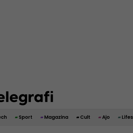
ech
Sport
Magazina
Cult
Ajo
Life