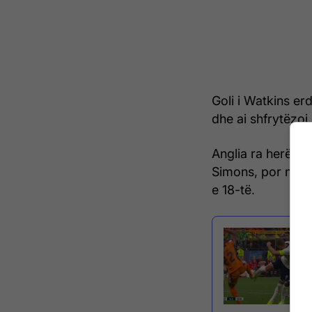
Goli i Watkins er
dhe ai shfrytëzoi
Anglia ra herë në
Simons, por një p
e 18-të.