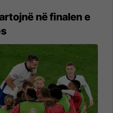
artojnë në finalen e
ës