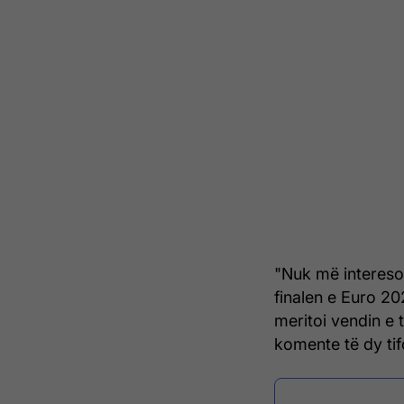
"Nuk më intereson
finalen e Euro 2
meritoi vendin e t
komente të dy ti