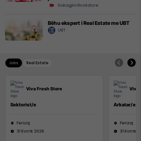
Dukagjini Bookstore
Bëhu ekspert i Real Estate me UBT
UBT
Jobs
Real Estate
Viva Fresh Store
Viva 
Sektorist/e
Arkatar/e
Ferizaj
Ferizaj
31 Korrik 2026
31 Korrik 