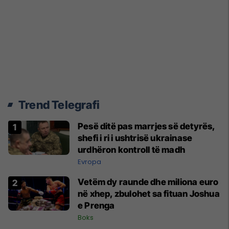
Trend Telegrafi
Pesë ditë pas marrjes së detyrës,
shefi i ri i ushtrisë ukrainase
urdhëron kontroll të madh
Evropa
Vetëm dy raunde dhe miliona euro
në xhep, zbulohet sa fituan Joshua
e Prenga
Boks