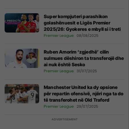
Super kompjuteri parashikon
golashënuesit e Ligës Premier
2025/26: Gyokeres e mbyll si i treti
Premier League
08/08/2025
Ruben Amorim ‘zgjedhë’ cilin
sulmues dëshiron ta transferojë dhe
ai nuk është Sesko
Premier League
31/07/2025
Manchester United ka dy opsione
për repartin ofensivë, njëri nga ta do
të transferohet në Old Traford
Premier League
29/07/2025