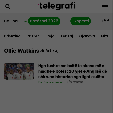
Ballina
Botërori 2026
Eksperti
Të fu
Prishtina
Prizreni
Peja
Ferizaj
Gjakova
Mitrov
Ollie Watkins
58 Artikuj
Nga fushat me baltë te skena më e
madhe e botës: 20 yjet e Anglisë që
shkruan historinë nga ligat e ulëta
Përfaqësueset
13/07/2026