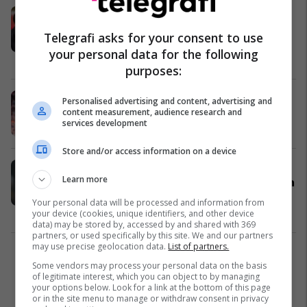
"Ai e meriton transferimin" -
Ferdinand tregon sulmuesin që
Telegrafi asks for your consent to use
duhet t'i bashkohet Arsenalit në
your personal data for the following
verë
Premier League
04/05/2025
purposes:
Garë mes top katër klubeve angleze
Personalised advertising and content, advertising and
content measurement, audience research and
për transferimin e Ollie Watkins
services development
Premier League
23/04/2025
Store and/or access information on a device
Liverpooli synon transferimin e top
Learn more
sulmuesit anglez në rast se dështon
Alexander Isak
Your personal data will be processed and information from
Premier League
19/04/2025
your device (cookies, unique identifiers, and other device
data) may be stored by, accessed by and shared with 369
partners, or used specifically by this site. We and our partners
may use precise geolocation data.
List of partners.
1
Some vendors may process your personal data on the basis
of legitimate interest, which you can object to by managing
your options below. Look for a link at the bottom of this page
or in the site menu to manage or withdraw consent in privacy