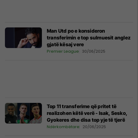
Man Utd po e konsideron
transferimin e top sulmuesit anglez
gjatë kësaj vere
Premier League
30/06/2025
Top 11 transferime që pritet të
realizohen këtë verë - Isak, Sesko,
Gyokeres dhe disa top yje të tjerë
Ndërkombëtare
20/06/2025