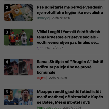
Pse udhëtarët me përvojë vendosin
një rrotull letre higjienike në valixhe
Lifestyle
20/07/2026
Vëllai i vogël i Yamalit është sërish
tema kryesore e rrjeteve sociale -
vodhi vëmendjen pas finales së
Kupës së Botës
Yjet
20/07/2026
Rama: Shtëpia në "Rrugën A" është
ndërtuar pa leje dhe në pronë
komunale
Lajme
22/07/2026
Mbappe rendit gjashtë futbollistët
më të mëdhenj në historinë e Kupës
së Botës, Messi mbetet i dyti
Përfaqësueset
23/07/2026