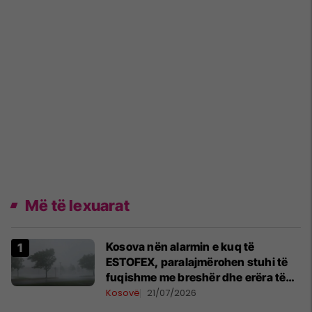
Më të lexuarat
Kosova nën alarmin e kuq të
ESTOFEX, paralajmërohen stuhi të
fuqishme me breshër dhe erëra të
forta
Kosovë
21/07/2026