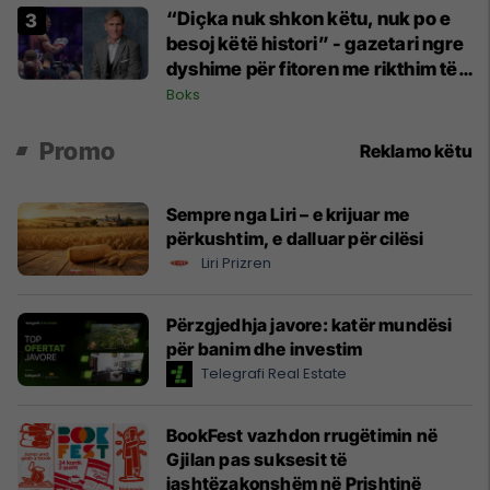
“Diçka nuk shkon këtu, nuk po e
besoj këtë histori” - gazetari ngre
dyshime për fitoren me rikthim të
Joshuas
Boks
Promo
Reklamo këtu
Sempre nga Liri – e krijuar me
përkushtim, e dalluar për cilësi
Liri Prizren
Përzgjedhja javore: katër mundësi
për banim dhe investim
Telegrafi Real Estate
BookFest vazhdon rrugëtimin në
Gjilan pas suksesit të
jashtëzakonshëm në Prishtinë