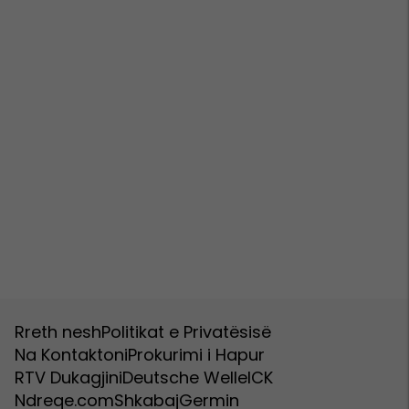
Rreth nesh
Politikat e Privatësisë
Na Kontaktoni
Prokurimi i Hapur
RTV Dukagjini
Deutsche Welle
ICK
Ndreqe.com
Shkabaj
Germin