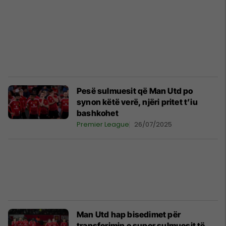
Pesë sulmuesit që Man Utd po
synon këtë verë, njëri pritet t’iu
bashkohet
Premier League
26/07/2025
Man Utd hap bisedimet për
transferimin e super sulmuesit të