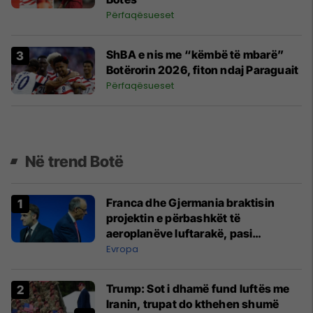
Përfaqësueset
ShBA e nis me “këmbë të mbarë”
Botërorin 2026, fiton ndaj Paraguait
Përfaqësueset
Në trend Botë
Franca dhe Gjermania braktisin
projektin e përbashkët të
aeroplanëve luftarakë, pasi
kompanitë nuk arrijnë marrëveshje
Evropa
Trump: Sot i dhamë fund luftës me
Iranin, trupat do kthehen shumë