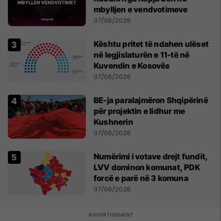
mbylljen e vendvotimeve
07/06/2026
Kështu pritet të ndahen ulëset
në legjislaturën e 11-të në
Kuvendin e Kosovës
07/06/2026
BE-ja paralajmëron Shqipërinë
për projektin e lidhur me
Kushnerin
07/06/2026
Numërimi i votave drejt fundit,
LVV dominon komunat, PDK
forcë e parë në 3 komuna
07/06/2026