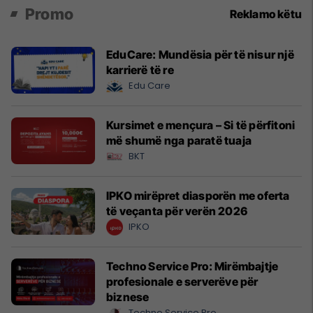
Promo
Reklamo këtu
EduCare: Mundësia për të nisur një
karrierë të re
Edu Care
Kursimet e mençura – Si të përfitoni
më shumë nga paratë tuaja
BKT
IPKO mirëpret diasporën me oferta
të veçanta për verën 2026
IPKO
Techno Service Pro: Mirëmbajtje
profesionale e serverëve për
biznese
Techno Service Pro