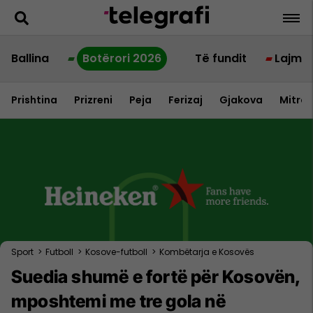
Ballina
Botërori 2026
Të fundit
Lajme
Prishtina
Prizreni
Peja
Ferizaj
Gjakova
Mitrov
Sport
>
Futboll
>
Kosove-futboll
>
Kombëtarja e Kosovës
Suedia shumë e fortë për Kosovën,
mposhtemi me tre gola në