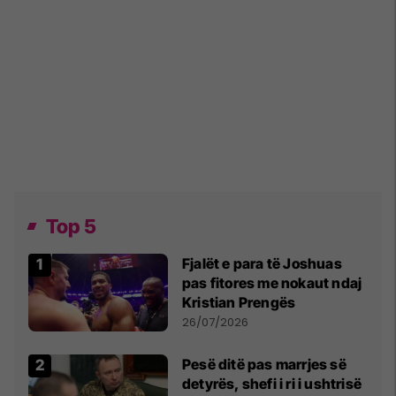
Top 5
Fjalët e para të Joshuas
pas fitores me nokaut ndaj
Kristian Prengës
26/07/2026
Pesë ditë pas marrjes së
detyrës, shefi i ri i ushtrisë