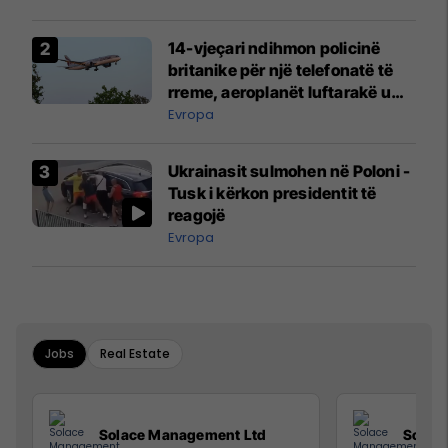
14-vjeçari ndihmon policinë
britanike për një telefonatë të
rreme, aeroplanët luftarakë u
ngritën në ajër për të
Evropa
interceptuar fluturaken e Qatar
Airways që po shkonte drejt
Ukrainasit sulmohen në Poloni -
Mançesterit
Tusk i kërkon presidentit të
reagojë
Evropa
Jobs
Real Estate
Solace Management Ltd
Solac