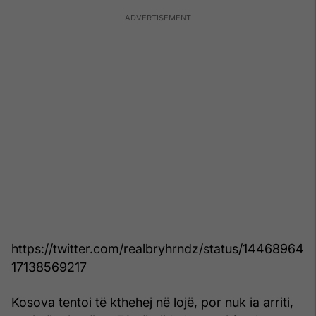
https://twitter.com/realbryhrndz/status/14468964
17138569217
Kosova tentoi të kthehej në lojë, por nuk ia arriti,