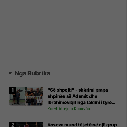
Nga Rubrika
"Së shpejti" - shkrimi prapa
shpinës së Ademit dhe
Ibrahimoviqit nga takimi i tyre
shihet si shenjë që ylli i Bayernit
Kombëtarja e Kosovës
mund të luajë për Kosovën
Kosova mund të jetë në një grup