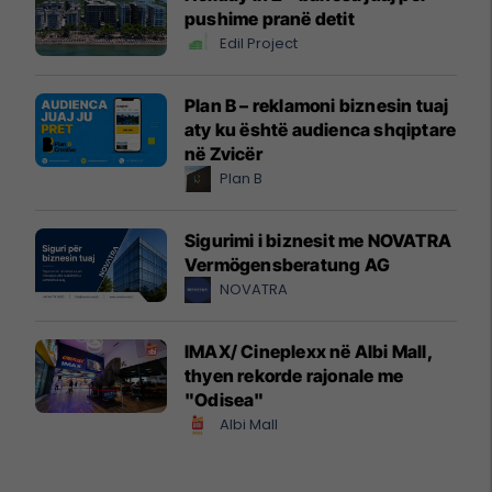
pushime pranë detit
Edil Project
Plan B – reklamoni biznesin tuaj
aty ku është audienca shqiptare
në Zvicër
Plan B
Sigurimi i biznesit me NOVATRA
Vermögensberatung AG
NOVATRA
IMAX/ Cineplexx në Albi Mall,
thyen rekorde rajonale me
"Odisea"
Albi Mall