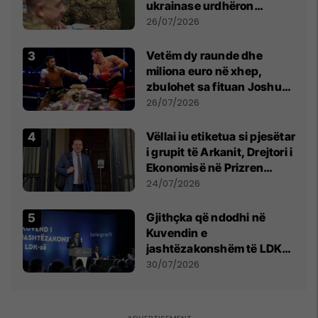
ukrainase urdhëron
kontroll të madh
26/07/2026
Vetëm dy raunde dhe
miliona euro në xhep,
zbulohet sa fituan Joshua
e Prenga
26/07/2026
Vëllai iu etiketua si pjesëtar
i grupit të Arkanit, Drejtori i
Ekonomisë në Prizren
mohon pretendimet
24/07/2026
Gjithçka që ndodhi në
Kuvendin e
jashtëzakonshëm të LDK-
së
30/07/2026