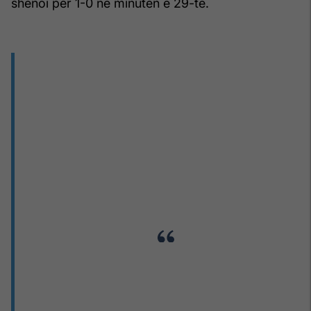
shënoi për 1-0 në minutën e 29-të.