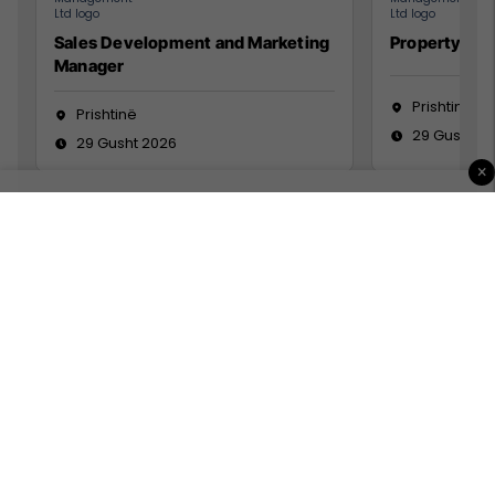
Sales Development and Marketing
Property Ma
Manager
Prishtinë
Prishtinë
29 Gusht 2
29 Gusht 2026
×