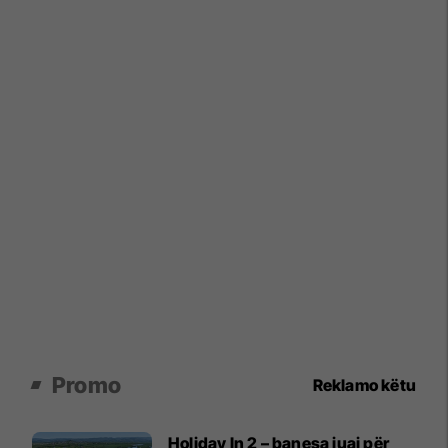
Promo
Reklamo këtu
Holiday In 2 – banesa juaj për