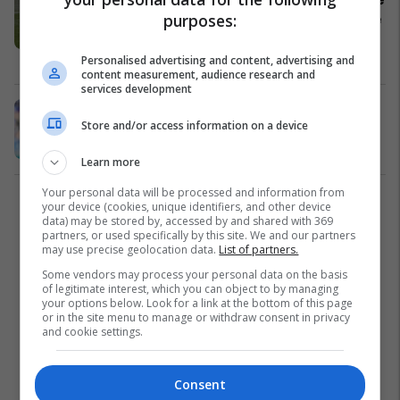
në EURO 2020, i dyti më i shpejtë në
purposes:
histori
Përfaqësueset
23/06/2021
Personalised advertising and content, advertising and
content measurement, audience research and
services development
Notat e lojtarëve, Suedi 1-0 Sllovaki:
Store and/or access information on a device
Forsberg më i miri në fushë
Përfaqësueset
18/06/2021
Learn more
Your personal data will be processed and information from
1
your device (cookies, unique identifiers, and other device
data) may be stored by, accessed by and shared with 369
partners, or used specifically by this site. We and our partners
may use precise geolocation data.
List of partners.
Some vendors may process your personal data on the basis
of legitimate interest, which you can object to by managing
your options below. Look for a link at the bottom of this page
or in the site menu to manage or withdraw consent in privacy
and cookie settings.
Consent