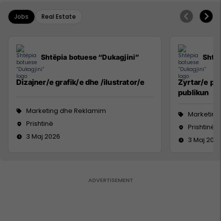
Jobs
Real Estate
Shtëpia botuese “Dukagjini”
Shtëp
Dizajner/e grafik/e dhe /ilustrator/e
Zyrtar/e pë
publikun
Marketing dhe Reklamim
Marketing
Prishtinë
Prishtinë
3 Maj 2026
3 Maj 202