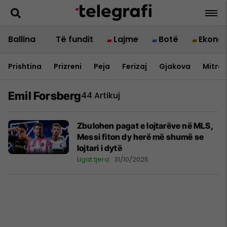
Ballina
Të fundit
Lajme
Botë
Ekono
Prishtina
Prizreni
Peja
Ferizaj
Gjakova
Mitrov
Emil Forsberg
44 Artikuj
Zbulohen pagat e lojtarëve në MLS,
Messi fiton dy herë më shumë se
lojtari i dytë
Ligat tjera
31/10/2025