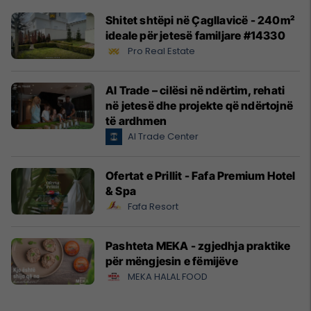
Shitet shtëpi në Çagllavicë - 240m²
ideale për jetesë familjare #14330
Pro Real Estate
Al Trade – cilësi në ndërtim, rehati
në jetesë dhe projekte që ndërtojnë
të ardhmen
Al Trade Center
Ofertat e Prillit - Fafa Premium Hotel
& Spa
Fafa Resort
Pashteta MEKA - zgjedhja praktike
për mëngjesin e fëmijëve
MEKA HALAL FOOD