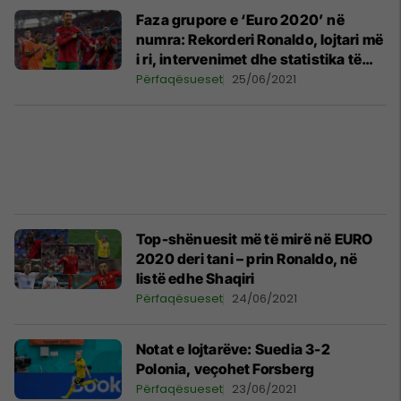
Faza grupore e ‘Euro 2020’ në
numra: Rekorderi Ronaldo, lojtari më
i ri, intervenimet dhe statistika të
tjera
Përfaqësueset
25/06/2021
Top-shënuesit më të mirë në EURO
2020 deri tani – prin Ronaldo, në
listë edhe Shaqiri
Përfaqësueset
24/06/2021
Notat e lojtarëve: Suedia 3-2
Polonia, veçohet Forsberg
Përfaqësueset
23/06/2021