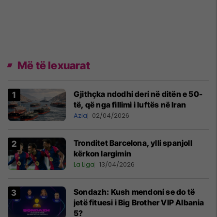
Më të lexuarat
Gjithçka ndodhi deri në ditën e 50-
të, që nga fillimi i luftës në Iran
Azia
02/04/2026
Tronditet Barcelona, ylli spanjoll
kërkon largimin
La Liga
13/04/2026
Sondazh: Kush mendoni se do të
jetë fituesi i Big Brother VIP Albania
5?