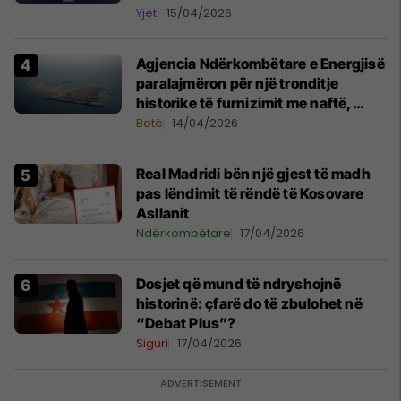
Yjet
15/04/2026
Agjencia Ndërkombëtare e Energjisë
paralajmëron për një tronditje
historike të furnizimit me naftë,
ndërsa lufta me Iranin mbyt tregjet
Botë
14/04/2026
globale
Real Madridi bën një gjest të madh
pas lëndimit të rëndë të Kosovare
Asllanit
Ndërkombëtare
17/04/2026
Dosjet që mund të ndryshojnë
historinë: çfarë do të zbulohet në
“Debat Plus”?
Siguri
17/04/2026