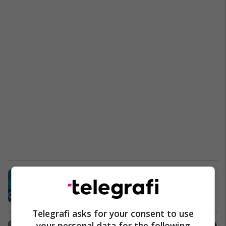
Suedia shkon në pushim me epërsi
ndaj Polonisë
Përfaqësueset
23/06/2021
Telegrafi asks for your consent to use
your personal data for the following
Forsberg shënon golin më të shpejtë