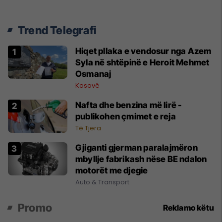
Trend Telegrafi
Hiqet pllaka e vendosur nga Azem
Syla në shtëpinë e Heroit Mehmet
Osmanaj
Kosovë
Nafta dhe benzina më lirë -
publikohen çmimet e reja
Të Tjera
Gjiganti gjerman paralajmëron
mbyllje fabrikash nëse BE ndalon
motorët me djegie
Auto & Transport
Promo
Reklamo këtu