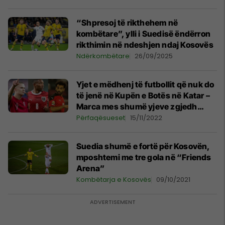
“Shpresoj të rikthehem në
kombëtare”, ylli i Suedisë ëndërron
rikthimin në ndeshjen ndaj Kosovës
Ndërkombëtare
26/09/2025
Yjet e mëdhenj të futbollit që nuk do
të jenë në Kupën e Botës në Katar –
Marca mes shumë yjeve zgjedh
edhe sulmuesin e Kosovës
Përfaqësueset
15/11/2022
Suedia shumë e fortë për Kosovën,
mposhtemi me tre gola në “Friends
Arena”
Kombëtarja e Kosovës
09/10/2021