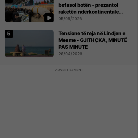
befasoi botën - prezantoi
raketën ndërkontinentale
vendase
05/05/2026
Tensione të reja në Lindjen e
Mesme - GJITHÇKA, MINUTË
PAS MINUTE
28/04/2026