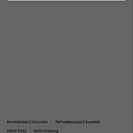
Kombëtarja E Kosovës
Përfaqësuesja E Suedisë
Katar 2022
Emil Forsberg