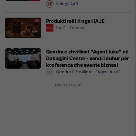
regjistrohen tani
Kolegji AAB
Produkti më i ri nga HAJE
HAJE - Kosova
Qendra e zhvillimit “Agim Lluka” në
Dukagjini Center - vendi i duhur për
konferenca dhe evente biznesi
Qendra E Zhvillimit - "Agim Lluka"