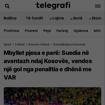
Ballina
Të fundit
Lajme
Botë
Ekono
Prishtina
Prizreni
Peja
Ferizaj
Gjakova
Mitrov
Sport
>
Futboll
>
Kosove-futboll
>
Kombëtarja e Kosovës
Mbyllet pjesa e parë: Suedia në
avantazh ndaj Kosovës, vendos
një gol nga penalltia e dhënë me
VAR