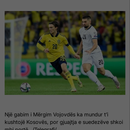
Një gabim i Mërgim Vojovdës ka mundur t’i
kushtojë Kosovës, por gjuajtja e suedezëve shkoi
mbi portë. /Telegrafi/