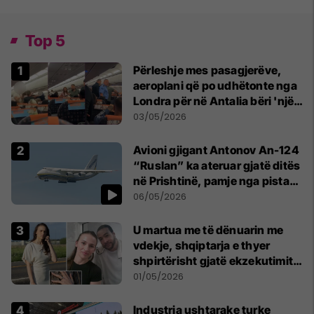
Top 5
Përleshje mes pasagjerëve,
aeroplani që po udhëtonte nga
Londra për në Antalia bëri 'një
ulje emergjente' në Prishtinë
03/05/2026
Avioni gjigant Antonov An-124
“Ruslan” ka ateruar gjatë ditës
në Prishtinë, pamje nga pista
publikohen edhe në rrjete
06/05/2026
sociale
U martua me të dënuarin me
vdekje, shqiptarja e thyer
shpirtërisht gjatë ekzekutimit
të Broadnax
01/05/2026
Industria ushtarake turke