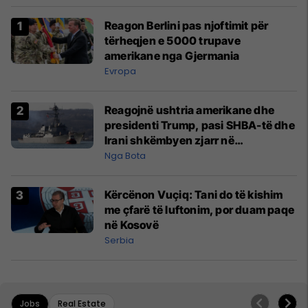
Reagon Berlini pas njoftimit për
tërheqjen e 5000 trupave
amerikane nga Gjermania
Evropa
Reagojnë ushtria amerikane dhe
presidenti Trump, pasi SHBA-të dhe
Irani shkëmbyen zjarr në
Ngushticën e Hormuzit
Nga Bota
Kërcënon Vuçiq: Tani do të kishim
me çfarë të luftonim, por duam paqe
në Kosovë
Serbia
Jobs
Real Estate