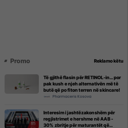
Promo
Reklamo këtu
Të gjithë flasin për RETINOL-in… por
pak kush e njeh alternativën më të
butë që po fiton terren në skincare!
Pharmaceris Kosova
Interesim i jashtëzakonshëm për
regjistrimet e hershme në AAB -
30% zbritje për maturantët që