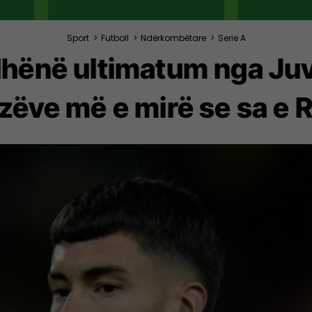
Sport
>
Futboll
>
Ndërkombëtare
>
Serie A
dhënë ultimatum nga Juv
zëve më e mirë se sa e