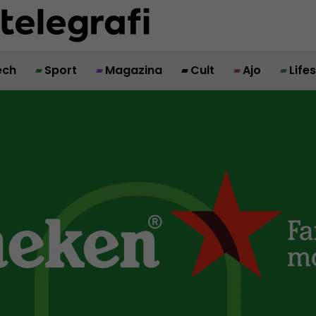
ech
Sport
Magazina
Cult
Ajo
Life