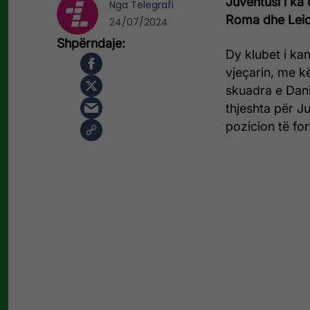
Juventusi i ka
Nga
Telegrafi
Roma dhe Leice
24/07/2024
Dy klubet i kan
vjeçarin, me k
skuadra e Dani
thjeshta për Ju
pozicion të for