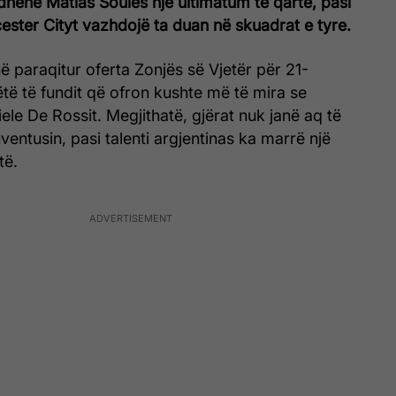
 dhënë Matias Soules një ultimatum të qartë, pasi
ster Cityt vazhdojë ta duan në skuadrat e tyre.
ë paraqitur oferta Zonjës së Vjetër për 21-
ëtë të fundit që ofron kushte më të mira se
ele De Rossit. Megjithatë, gjërat nuk janë aq të
ventusin, pasi talenti argjentinas ka marrë një
të.