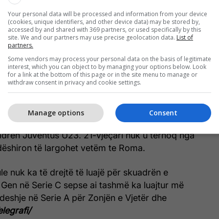
Your personal data will be processed and information from your device
(cookies, unique identifiers, and other device data) may be stored by,
accessed by and shared with 369 partners, or used specifically by this
site. We and our partners may use precise geolocation data.
List of
partners.
Some vendors may process your personal data on the basis of legitimate
interest, which you can object to by managing your options below. Look
for a link at the bottom of this page or in the site menu to manage or
withdraw consent in privacy and cookie settings.
 Sport detajon se si pati një takim mes Soule dhe
uventusit, ku ata e bënë të qartë se lojtari duhej
Manage options
Consent
e një ofertë të klubit nga Liga Premier ose do të
drën Juventus U23. 21-vjeçari nuk u tërhoq nga
dëshiron të largohet vetëm te Roma.
le nuk ka të drejtë të luajë për skuadrën e
Gen në Serie C sepse ai tashmë ka luajtur më
eshje në Serie A për Zonjën e Vjetër dhe
elegrafi/