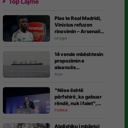
Top Lajme
Plas te Real Madridi,
Vinicius refuzon
rinovimin – Arsenali
gati ofertën 140
La Liga
milionëshe
14 vende mbështesin
propozimin e
aleancës
shumëkombëshe të
Azia
mbrojtjes detare të
udhëhequr nga
"Nëse është
Arabia Saudite
përfshirë, ka gabuar
rëndë, nuk i falet",
Abdixhiku i çon
Politikë
“selam” Përparim
Ramës
Abdixhiku i mbijetoi