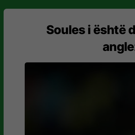
Soules i është 
angle