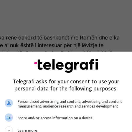
ka rënë dakord të bashkohet me Romën dhe e ka
e ai nuk është i interesuar për një lëvizje te
 duke e lënë Juventusin në një vend të vështirë
në të fitojnë para për sulmuesin e talentuar
 riinvestojnë ato para te Teun Koopmeiners të
Telegrafi asks for your consent to use your
personal data for the following purposes:
Personalised advertising and content, advertising and content
measurement, audience research and services development
Store and/or access information on a device
Learn more