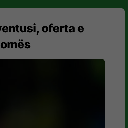
entusi, oferta e
 Romës