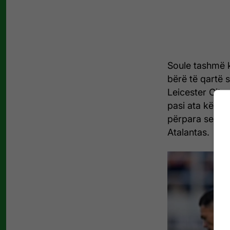
Soule tashmë 
bërë të qartë s
Leicester City,
pasi ata kërkoj
përpara se t'i
Atalantas.