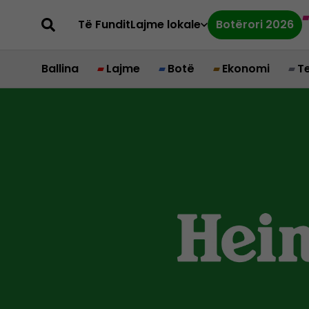
Të Fundit
Lajme lokale
Botërori 2026
Ballina
Lajme
Botë
Ekonomi
T