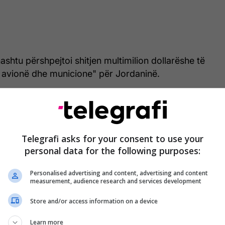
ashtu përshpejtoi shitjen multimilion dollarëshe të
 avionë dhe municione" për Jordaninë.
të publikuara të enjten nga Departamenti i Shtetit,
it ka përcaktuar dhe ka dhënë justifikim të detajuar
emergjencë që kërkon shitjen e menjëhershme" të
Telegrafi asks for your consent to use your
jtjes për të tre kombet, "duke hequr dorë kështu
personal data for the following purposes:
qyrtimit të Kongresit".
Personalised advertising and content, advertising and content
measurement, audience research and services development
Ushtria izraelite: Goditëm korvetën
Store and/or access information on a device
iraniane, anijet raketore e kantierin detar
Learn more