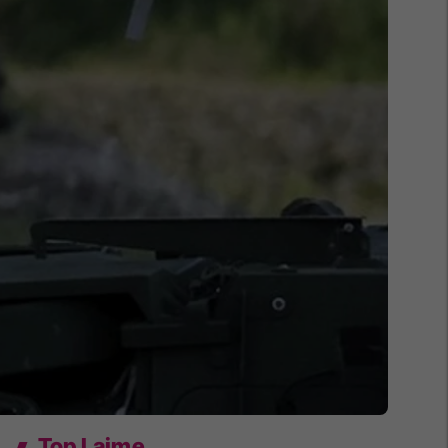
Top Lajme