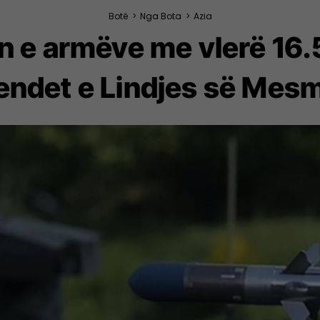
Botë
>
Nga Bota
>
Azia
 e armëve me vlerë 16.5
endet e Lindjes së Mes