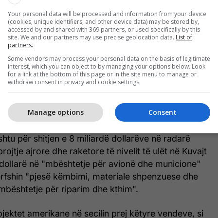
Your personal data will be processed and information from your device
(cookies, unique identifiers, and other device data) may be stored by,
accessed by and shared with 369 partners, or used specifically by this
site. We and our partners may use precise geolocation data.
List of
ergjencës u morën për gati 8.4 miliardë dollarë në
partners.
uara armësh për Emiratet e Bashkuara Arabe, duke
Some vendors may process your personal data on the basis of legitimate
t e Avancuara Ajër-Ajër me Rreze të Mesme
interest, which you can object to by managing your options below. Look
for a link at the bottom of this page or in the site menu to manage or
onet F-16, Sistemet e Integruara të Mposhtjes së
withdraw consent in privacy and cookie settings.
, të Ngadaltë dhe të Ulët të Fiksuar dhe radarin
reze të gjatë të integruar me Mbrojtjen e Zonës së
Manage options
Consent
(THAAD).
shtu për shitjen e 8 miliardë dollarëve në radarë
ojtje ajrore dhe raketore të nivelit të ulët në Kuvajt
 dollarë në "mbështetje për avionë dhe municione"
ërfshin "pjesë këmbimi, materiale shpenzuese dhe
mbështetje për riparim dhe kthim".
bjektet amerikane në secilin prej këtyre vendeve, si