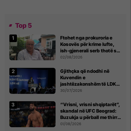
Top 5
Ftohet nga prokuroria e
Kosovës për krime lufte,
ish-gjenerali serb thotë se
dikush e tradhtoi në
02/08/2026
Beograd
Gjithçka që ndodhi në
Kuvendin e
jashtëzakonshëm të LDK-
së
30/07/2026
“Vrisni, vrisni shqiptarët”,
skandal në UFC Beograd:
Buzukja u përball me thirrje
anti-shqiptare nga
01/08/2026
tribunat