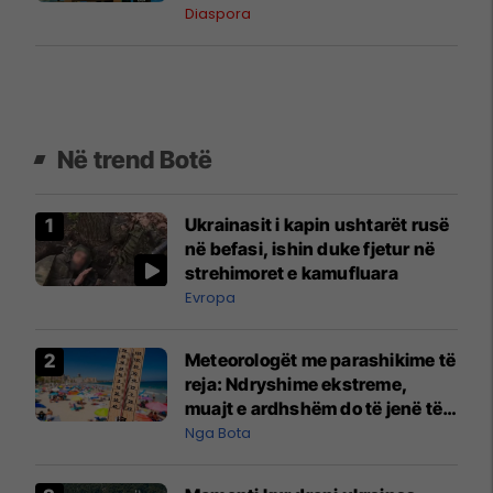
pushimet në vendlindje
Diaspora
Në trend Botë
Ukrainasit i kapin ushtarët rusë
në befasi, ishin duke fjetur në
strehimoret e kamufluara
Evropa
Meteorologët me parashikime të
reja: Ndryshime ekstreme,
muajt e ardhshëm do të jenë të
pazakontë
Nga Bota