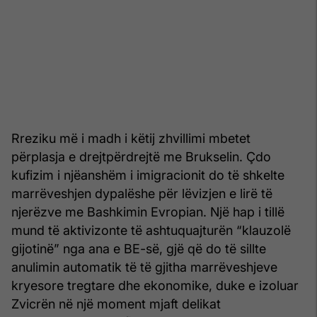
Rreziku më i madh i këtij zhvillimi mbetet
përplasja e drejtpërdrejtë me Brukselin. Çdo
kufizim i njëanshëm i imigracionit do të shkelte
marrëveshjen dypalëshe për lëvizjen e lirë të
njerëzve me Bashkimin Evropian. Një hap i tillë
mund të aktivizonte të ashtuquajturën “klauzolë
gijotinë” nga ana e BE-së, gjë që do të sillte
anulimin automatik të të gjitha marrëveshjeve
kryesore tregtare dhe ekonomike, duke e izoluar
Zvicrën në një moment mjaft delikat