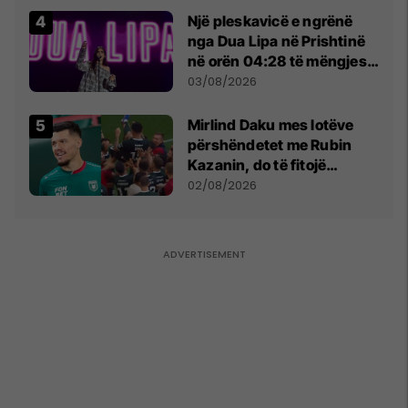
Një pleskavicë e ngrënë
nga Dua Lipa në Prishtinë
në orën 04:28 të mëngjesit
- dhe bota digjitale serbe
03/08/2026
shpall gjendjen e luftës
Mirlind Daku mes lotëve
përshëndetet me Rubin
Kazanin, do të fitojë
miliona te Spartak Moska
02/08/2026