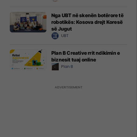
Nga UBT në skenën botërore të
robotikës: Kosova drejt Koresë
së Jugut
UBT
Plan B Creative rrit ndikimin e
biznesit tuaj online
Plan B