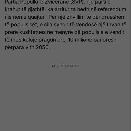
Partia Popullore Zvicerane (SVP), një parti e
krahut të djathtë, ka arritur ta hedh në referendum
nismën e quajtur “Për një zhvillim të qëndrueshëm
të popullsisë”, e cila synon të vendosë një tavan të
prerë kushtetues në mënyrë që popullsia e vendit
të mos kalojë pragun prej 10 milionë banorësh
përpara vitit 2050.