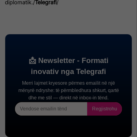
diplomatik./
Telegrafi
/