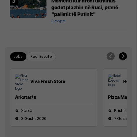
Momenti kur droni ukrainas
godet plazhin në Rusi, pranë
"pallatit të Putinit"
Evropa
Jobs
Real Estate
Viva Fresh Store
Hebs 
Arkatar/e
Pizza Man
Xërxë
Prishtinë
8 Gusht 2026
7 Gusht 20