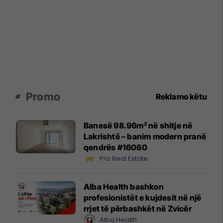
Promo
Reklamo këtu
Banesë 98.96m² në shitje në
Lakrishtë – banim modern pranë
qendrës #16060
Pro Real Estate
Alba Health bashkon
profesionistët e kujdesit në një
rrjet të përbashkët në Zvicër
Alba Health