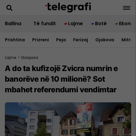
Ballina
Të fundit
Lajme
Botë
Ekono
Prishtina
Prizreni
Peja
Ferizaj
Gjakova
Mitrov
Lajme
>
Diaspora
A do ta kufizojë Zvicra numrin e
banorëve në 10 milionë? Sot
mbahet referendumi vendimtar