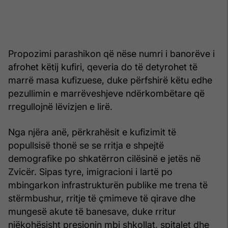
Propozimi parashikon që nëse numri i banorëve i
afrohet këtij kufiri, qeveria do të detyrohet të
marrë masa kufizuese, duke përfshirë këtu edhe
pezullimin e marrëveshjeve ndërkombëtare që
rregullojnë lëvizjen e lirë.
Nga njëra anë, përkrahësit e kufizimit të
popullsisë thonë se se rritja e shpejtë
demografike po shkatërron cilësinë e jetës në
Zvicër. Sipas tyre, imigracioni i lartë po
mbingarkon infrastrukturën publike me trena të
stërmbushur, rritje të çmimeve të qirave dhe
mungesë akute të banesave, duke rritur
njëkohësisht presionin mbi shkollat, spitalet dhe