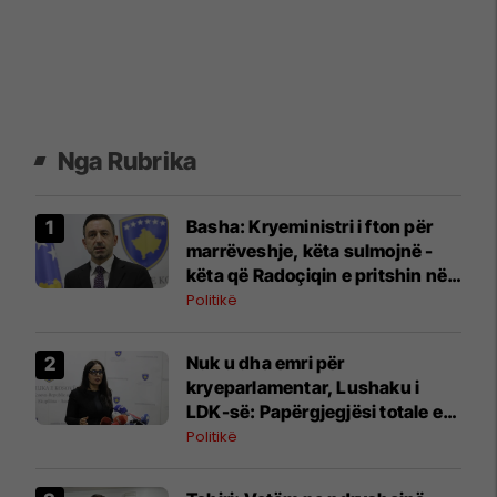
Nga Rubrika
Basha: Kryeministri i fton për
marrëveshje, këta sulmojnë -
këta që Radoçiqin e pritshin në
kryeministri
Politikë
Nuk u dha emri për
kryeparlamentar, Lushaku i
LDK-së: Papërgjegjësi totale e
LVV-së
Politikë