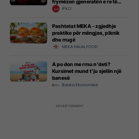
frymëzon gjeneratën e re të
krijuesve
IPKO
Pashtetat MEKA - zgjedhje
praktike për mëngjes, piknik
dhe rrugë
MEKA HALAL FOOD
A po don me rrnu n’deti?
Kursimet mund t’ju sjellin një
banesë
Banka Ekonomike