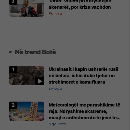
Tahiri: Vetëm po ndryshojnë
skenarët, por kriza vazhdon
Politikë
Në trend Botë
Ukrainasit i kapin ushtarët rusë
në befasi, ishin duke fjetur në
strehimoret e kamufluara
Evropa
Meteorologët me parashikime të
reja: Ndryshime ekstreme,
muajt e ardhshëm do të jenë të
pazakontë
Nga Bota