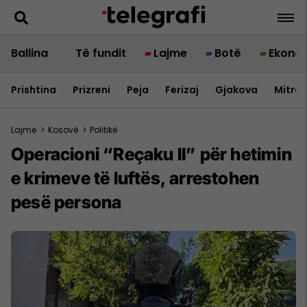
Ballina
Të fundit
Lajme
Botë
Ekono
Prishtina
Prizreni
Peja
Ferizaj
Gjakova
Mitrov
Lajme
>
Kosovë
>
Politikë
Operacioni “Reçaku II” për hetimin
e krimeve të luftës, arrestohen
pesë persona