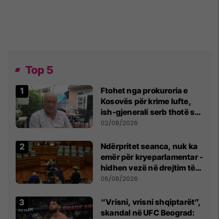
Top 5
Ftohet nga prokuroria e
Kosovës për krime lufte,
ish-gjenerali serb thotë se
dikush e tradhtoi në
02/08/2026
Beograd
Ndërpritet seanca, nuk ka
emër për kryeparlamentar -
hidhen vezë në drejtim të
Kurtit
06/08/2026
“Vrisni, vrisni shqiptarët”,
skandal në UFC Beograd: