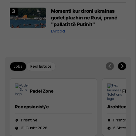
Momenti kur droni ukrainas
godet plazhin në Rusi, pranë
"pallatit të Putinit"
Evropa
Jobs
Real Estate
Padel Zone
Flex B
Recepsionist/e
Architect
Prishtine
Prishtinë
31 Gusht 2026
6 Shtator 2