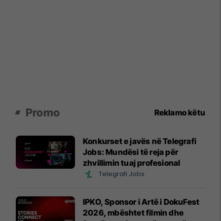
Promo
Reklamo këtu
Konkurset e javës në Telegrafi
Jobs: Mundësi të reja për
zhvillimin tuaj profesional
Telegrafi Jobs
IPKO, Sponsor i Artë i DokuFest
2026, mbështet filmin dhe