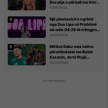
Buzukja u përball me thirrje
anti-shqiptare nga
01/08/2026
tribunat
Një pleskavicë e ngrënë
nga Dua Lipa në Prishtinë
në orën 04:28 të mëngjesit
- dhe bota digjitale serbe
03/08/2026
shpall gjendjen e luftës
Mirlind Daku mes lotëve
përshëndetet me Rubin
Kazanin, do të fitojë
miliona te Spartak Moska
02/08/2026