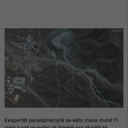
Ekspertët paralajmërojnë se këto masa mund t’i
japin Iranit mundësi të fshehë ose të bëjë të