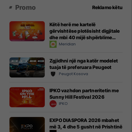
Promo
Reklamo këtu
Këtë herë me kartelë
gërvishtëse plotësisht digjitale
dhe mbi 40 mijë shpërblime
instant!
Meridian
Zgjidhni një nga katër modelet
tuaja të preferuara Peugeot
Peugot Kosova
IPKO vazhdon partneritetin me
Sunny Hill Festival 2026
IPKO
EXPO DIASPORA 2026 mbahet
më 3, 4 dhe 5 gusht në Prishtinë