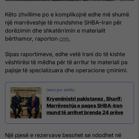
Këto zhvillime po e komplikojnë edhe më shumë
një marrëveshje të mundshme SHBA–Iran për
dorëzimin dhe shkatërrimin e materialit
bërthamor, raporton
cnn.
Sipas raportimeve, edhe vetë Irani do të kishte
vështirësi të mëdha për të arritur te materiali pa
pajisje të specializuara dhe operacione çminimi.
Kryeministri pakistanez, Sharif:
Marrëveshja e paqes SHBA-Iran
mund të arrihet brenda 24 orëve
Një pjesë e rezervave besohet se ndodhet në