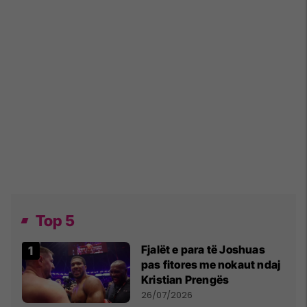
Top 5
Fjalët e para të Joshuas
pas fitores me nokaut ndaj
Kristian Prengës
26/07/2026