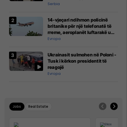
Serbia
14-vjeçari ndihmon policinë
britanike për një telefonatë të
rreme, aeroplanët luftarakë u
ngritën në ajër për të
Evropa
interceptuar fluturaken e Qatar
Airways që po shkonte drejt
Ukrainasit sulmohen në Poloni -
Mançesterit
Tusk i kërkon presidentit të
reagojë
Evropa
Jobs
Real Estate