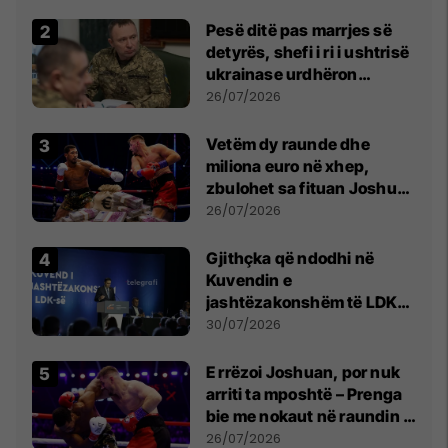
Pesë ditë pas marrjes së
detyrës, shefi i ri i ushtrisë
ukrainase urdhëron
kontroll të madh
26/07/2026
Vetëm dy raunde dhe
miliona euro në xhep,
zbulohet sa fituan Joshua
e Prenga
26/07/2026
Gjithçka që ndodhi në
Kuvendin e
jashtëzakonshëm të LDK-
së
30/07/2026
E rrëzoi Joshuan, por nuk
arriti ta mposhtë – Prenga
bie me nokaut në raundin e
dytë
26/07/2026