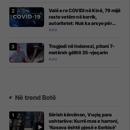
Valë e re COVIDI në Kinë, 79 mijë
raste vetëm në korrik,
autoritetet: Nuk ka arsye për
alarm
Azia
Tragjedi në Indonezi, pitoni 7-
metërsh gëlltit 35-vjeçarin
Azia
Në trend Botë
Sërish kërcënon, Vuçiq para
ushtarëve: Kurrë mos e harroni,
'Kosova është pjesë e Serbisë'