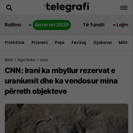
Ballina
Botërori 2026
Të fundit
Lajme
Prishtina
Prizreni
Peja
Ferizaj
Gjakova
Mitrov
Botë
>
Nga Bota
>
Azia
CNN: Irani ka mbyllur rezervat e
uraniumit dhe ka vendosur mina
përreth objekteve