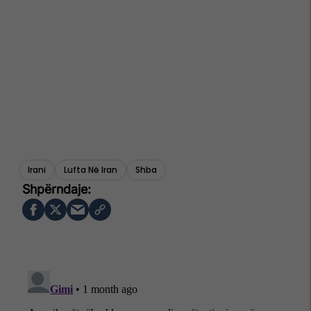
Irani
Lufta Në Iran
Shba