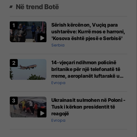
Në trend Botë
Sërish kërcënon, Vuçiq para
ushtarëve: Kurrë mos e harroni,
'Kosova është pjesë e Serbisë'
Serbia
14-vjeçari ndihmon policinë
britanike për një telefonatë të
rreme, aeroplanët luftarakë u
ngritën në ajër për të
Evropa
interceptuar fluturaken e Qatar
Airways që po shkonte drejt
Ukrainasit sulmohen në Poloni -
Mançesterit
Tusk i kërkon presidentit të
reagojë
Evropa