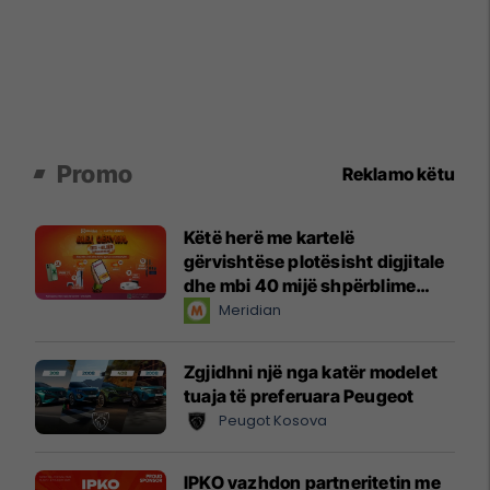
Promo
Reklamo këtu
Këtë herë me kartelë
gërvishtëse plotësisht digjitale
dhe mbi 40 mijë shpërblime
instant!
Meridian
Zgjidhni një nga katër modelet
tuaja të preferuara Peugeot
Peugot Kosova
IPKO vazhdon partneritetin me