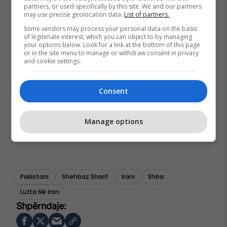
partners, or used specifically by this site. We and our partners
may use precise geolocation data.
List of partners.
Some vendors may process your personal data on the basis
of legitimate interest, which you can object to by managing
your options below. Look for a link at the bottom of this page
or in the site menu to manage or withdraw consent in privacy
and cookie settings.
Consent
Manage options
Pakistani
Shehbaz Sharif
Irani
Shba
Lufta Në Iran