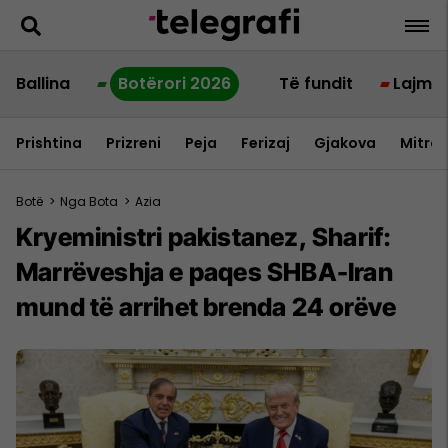
Ballina
Botërori 2026
Të fundit
Lajme
Prishtina
Prizreni
Peja
Ferizaj
Gjakova
Mitrov
Botë
>
Nga Bota
>
Azia
Kryeministri pakistanez, Sharif:
Marrëveshja e paqes SHBA-Iran
mund të arrihet brenda 24 orëve