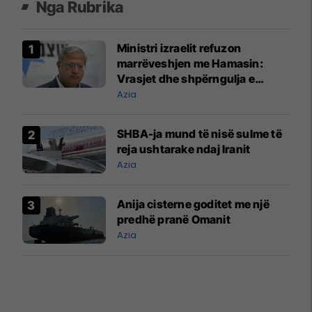
Nga Rubrika
Ministri izraelit refuzon
marrëveshjen me Hamasin:
Vrasjet dhe shpërngulja e
palestinezëve duhet të
Azia
vazhdojnë
SHBA-ja mund të nisë sulme të
reja ushtarake ndaj Iranit
Azia
Anija cisterne goditet me një
predhë pranë Omanit
Azia