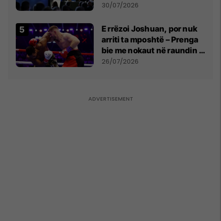
së
30/07/2026
E rrëzoi Joshuan, por nuk
arriti ta mposhtë – Prenga
bie me nokaut në raundin e
dytë
26/07/2026