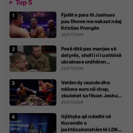
Top 5
Fjalët e para të Joshuas
pas fitores me nokaut ndaj
Kristian Prengës
26/07/2026
Pesë ditë pas marrjes së
detyrës, shefi i ri i ushtrisë
ukrainase urdhëron
kontroll të madh
26/07/2026
Vetëm dy raunde dhe
miliona euro në xhep,
zbulohet sa fituan Joshua
e Prenga
26/07/2026
Gjithçka që ndodhi në
Kuvendin e
jashtëzakonshëm të LDK-