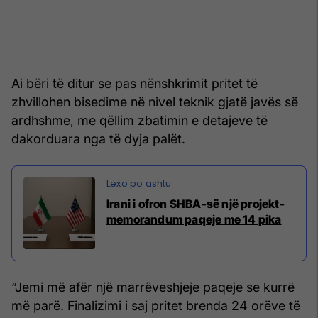
Ai bëri të ditur se pas nënshkrimit pritet të
zhvillohen bisedime në nivel teknik gjatë javës së
ardhshme, me qëllim zbatimin e detajeve të
dakorduara nga të dyja palët.
Irani i ofron SHBA-së një projekt-
memorandum paqeje me 14 pika
“Jemi më afër një marrëveshjeje paqeje se kurrë
më parë. Finalizimi i saj pritet brenda 24 orëve të