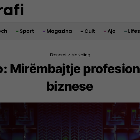
ech
Sport
Magazina
Cult
Ajo
Life
Ekonomi
>
Marketing
: Mirëmbajtje profesion
biznese