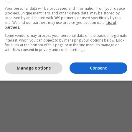
Your personal data will be processed and information from your device
(cookies, unique identifiers, and other device data) may be stored by,
accessed by and shared with 369 partners, or used specifically by this
site. We and our partners may use precise geolocation data.
List of
partners.
Some vendors may process your personal data on the basis of legitimate
interest, which you can object to by managing your options below. Look
for a link at the bottom of this page or in the site menu to manage or
withdraw consent in privacy and cookie settings.
Manage options
Consent