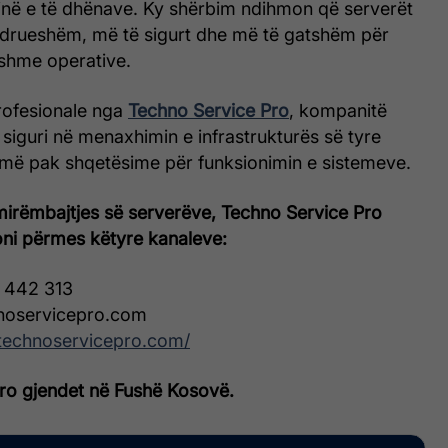
rinë e të dhënave. Ky shërbim ndihmon që serverët
ndrueshëm, më të sigurt dhe më të gatshëm për
tshme operative.
rofesionale nga
Techno Service Pro
, kompanitë
siguri në menaxhimin e infrastrukturës së tyre
 më pak shqetësime për funksionimin e sistemeve.
mirëmbajtjes së serverëve, Techno Service Pro
ni përmes këtyre kanaleve:
 442 313
noservicepro.com
/technoservicepro.com/
ro gjendet në Fushë Kosovë.