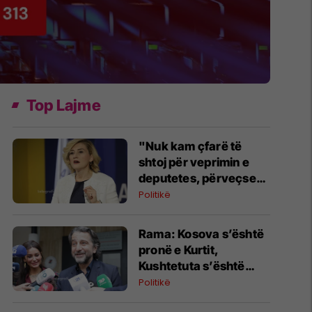
Top Lajme
"Nuk kam çfarë të
shtoj për veprimin e
deputetes, përveçse
uroj që të jetë qetësuar
Politikë
pas atij momenti",
reagon Kusari-Lila
​Rama: Kosova s’është
pronë e Kurtit,
Kushtetuta s’është
mjet për manipulime
Politikë
politike