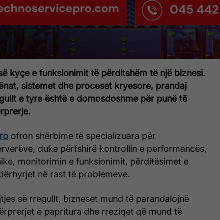
së kyçe e funksionimit të përditshëm të një biznesi.
ënat, sistemet dhe proceset kryesore, prandaj
egullt e tyre është e domosdoshme për punë të
rprerje.
ro
ofron shërbime të specializuara për
rverëve, duke përfshirë kontrollin e performancës,
ike, monitorimin e funksionimit, përditësimet e
ërhyrjet në rast të problemeve.
jes së rregullt, bizneset mund të parandalojnë
rprerjet e papritura dhe rreziqet që mund të