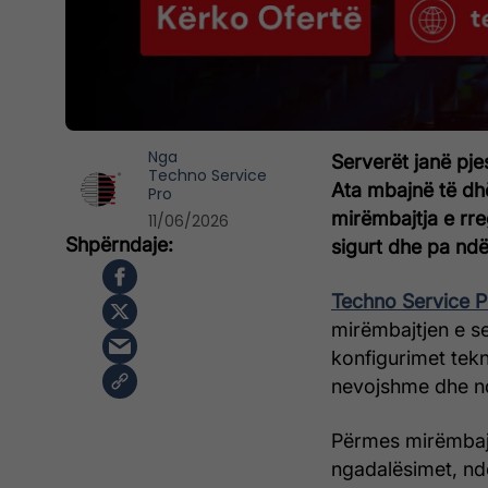
Nga
Serverët janë pje
Techno Service
Ata mbajnë të dh
Pro
mirëmbajtja e rr
11/06/2026
sigurt dhe pa ndë
Techno Service P
mirëmbajtjen e se
konfigurimet tekn
nevojshme dhe nd
Përmes mirëmbajt
ngadalësimet, ndë