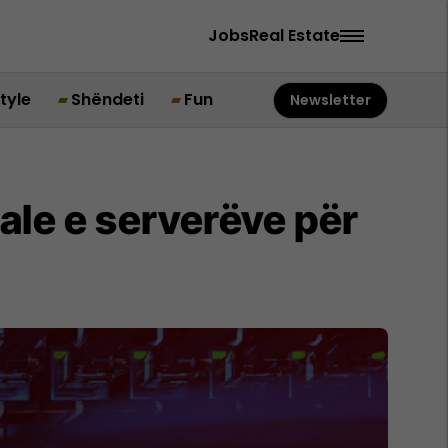
Jobs
Real Estate
style
Shëndeti
Fun
Newsletter
ale e serverëve për