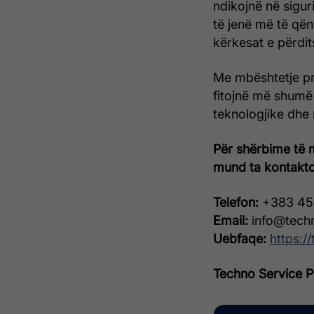
ndikojnë në sigu
të jenë më të që
kërkesat e përdi
Me mbështetje p
fitojnë më shumë 
teknologjike dhe
Për shërbime të 
mund ta kontakto
Telefon:
+383 45
Email:
info@tech
Uebfaqe:
https:/
Techno Service P