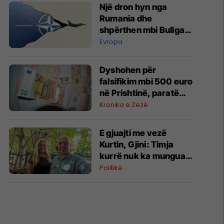
Një dron hyn nga
Rumania dhe
shpërthen mbi Bullgari,
'alarm' në krahun
Evropa
lindor të NATO-s
Dyshohen për
falsifikim mbi 500 euro
në Prishtinë, paratë
sekuestrohen për
Kronika e Zezë
ekzaminim
E gjuajti me vezë
Kurtin, ​Gjini: Timja
kurrë nuk ka munguar
për vendin
Politikë