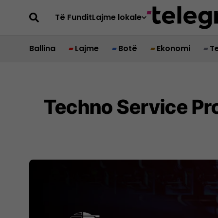
Të Fundit
Lajme lokale
Ballina
Lajme
Botë
Ekonomi
T
Techno Service Pro