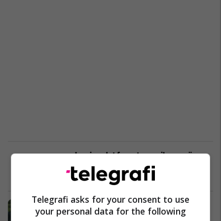
Irani godet forcat amerikane në
Bahrein, Kuvajt dhe Jordani
Azia
11/06/2026
Telegrafi asks for your consent to use
SHBA miraton shitjen e armëve me
your personal data for the following
vlerë 16.5 miliardë dollarë për