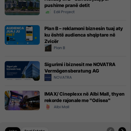
pushime pranë detit
Edil Project
Plan B – reklamoni biznesin tuaj aty
ku është audienca shqiptare në
Zvicër
Plan B
Sigurimi i biznesit me NOVATRA
Vermögensberatung AG
NOVATRA
IMAX/ Cineplexx në Albi Mall, thyen
rekorde rajonale me "Odisea"
Albi Mall