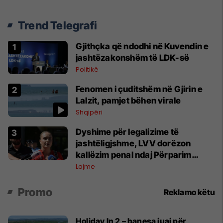
Trend Telegrafi
Gjithçka që ndodhi në Kuvendin e
jashtëzakonshëm të LDK-së
Politikë
Fenomen i çuditshëm në Gjirin e
Lalzit, pamjet bëhen virale
Shqipëri
Dyshime për legalizime të
jashtëligjshme, LVV dorëzon
kallëzim penal ndaj Përparim
Ramës dhe zyrtarëve të kabinetit
Lajme
të tij
Promo
Reklamo këtu
Holiday In 2 – banesa juaj për