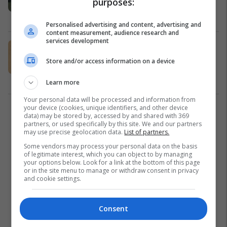
purposes:
vendet e Lindjes së Mesme
Azia
19/03/2026
Personalised advertising and content, advertising and
content measurement, audience research and
services development
Irani shkatërron sistemin kryesor të
radarëve mbrojtës të SHBA-së në
Store and/or access information on a device
Jordani
Azia
07/03/2026
Learn more
Your personal data will be processed and information from
your device (cookies, unique identifiers, and other device
1
data) may be stored by, accessed by and shared with 369
partners, or used specifically by this site. We and our partners
may use precise geolocation data.
List of partners.
Some vendors may process your personal data on the basis
of legitimate interest, which you can object to by managing
your options below. Look for a link at the bottom of this page
or in the site menu to manage or withdraw consent in privacy
and cookie settings.
Consent