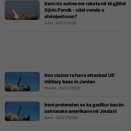
Irani nis sulme me raketa në të gjithë
Gjirin Persik - cilat vende u
shënjestruan?
Azia
12/07/2026
Iran claims to have attacked US
military base in Jordan
World
09/07/2026
Irani pretendon se ka goditur bazën
ushtarake amerikane në Jordani
Azia
09/07/2026