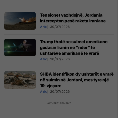
Tensionet vazhdojnë, Jordania
intercepton pesë raketa iraniane
Azia
30/07/2026
Trump thotë se sulmet amerikane
godasin Iranin në "nder" të
ushtarëve amerikanë të vrarë
Azia
20/07/2026
SHBA identifikon dy ushtarët e vrarë
në sulmin në Jordani, mes tyre një
19-vjeçare
Azia
20/07/2026