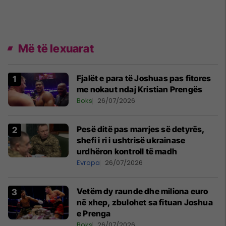
Më të lexuarat
Fjalët e para të Joshuas pas fitores
me nokaut ndaj Kristian Prengës
Boks
26/07/2026
Pesë ditë pas marrjes së detyrës,
shefi i ri i ushtrisë ukrainase
urdhëron kontroll të madh
Evropa
26/07/2026
Vetëm dy raunde dhe miliona euro
në xhep, zbulohet sa fituan Joshua
e Prenga
Boks
26/07/2026