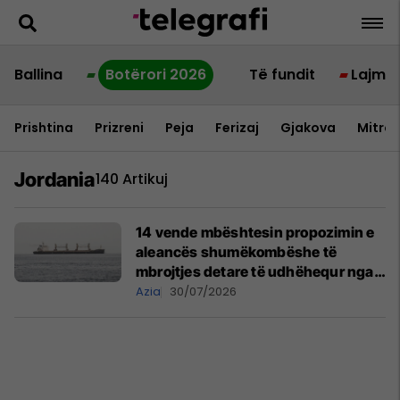
Ballina
Botërori 2026
Të fundit
Lajme
Prishtina
Prizreni
Peja
Ferizaj
Gjakova
Mitrov
Jordania
140 Artikuj
14 vende mbështesin propozimin e
aleancës shumëkombëshe të
mbrojtjes detare të udhëhequr nga
Arabia Saudite
Azia
30/07/2026