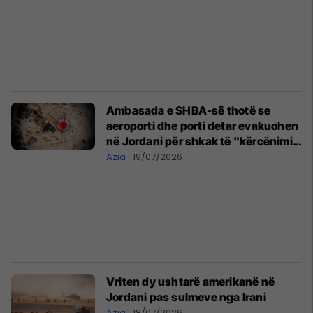
Ambasada e SHBA-së thotë se
aeroporti dhe porti detar evakuohen
në Jordani për shkak të "kërcënimit
të besueshëm"
Azia
19/07/2026
Vriten dy ushtarë amerikanë në
Jordani pas sulmeve nga Irani
Azia
18/07/2026