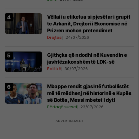
Vëllai iu etiketua si pjesëtar i grupit
të Arkanit, Drejtori i Ekonomisë në
Prizren mohon pretendimet
Drejtësi
24/07/2026
Gjithçka që ndodhi në Kuvendin e
jashtëzakonshëm të LDK-së
Politikë
30/07/2026
Mbappe rendit gjashtë futbollistët
më të mëdhenj në historinë e Kupës
së Botës, Messi mbetet i dyti
Përfaqësueset
23/07/2026