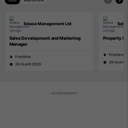
Jobs
Real Estate
Solace Management Ltd
Sola
Sales Development and Marketing
Property M
Manager
Prishtinë
Prishtinë
29 Gusht 
29 Gusht 2026