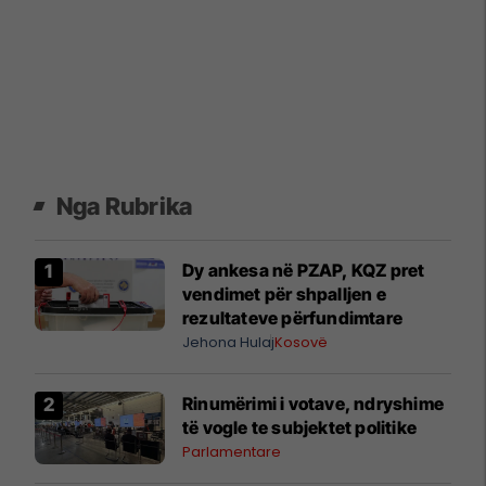
Nga Rubrika
Dy ankesa në PZAP, KQZ pret
vendimet për shpalljen e
rezultateve përfundimtare
Jehona Hulaj
Kosovë
Rinumërimi i votave, ndryshime
të vogle te subjektet politike
Parlamentare