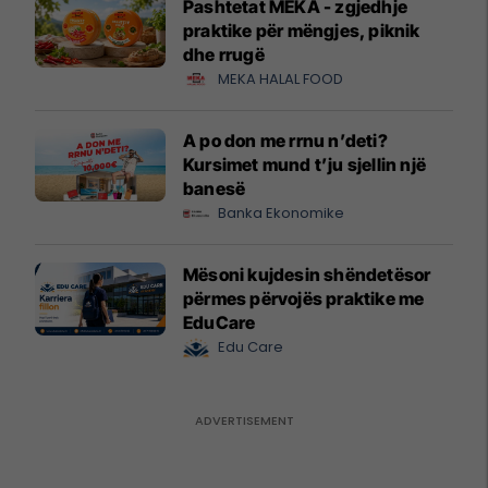
Pashtetat MEKA - zgjedhje
praktike për mëngjes, piknik
dhe rrugë
MEKA HALAL FOOD
A po don me rrnu n’deti?
Kursimet mund t’ju sjellin një
banesë
Banka Ekonomike
Mësoni kujdesin shëndetësor
përmes përvojës praktike me
EduCare
Edu Care