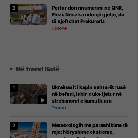
​Përfundon rinumërimi në QNR,
Elezi: Nëse ka ndonjë gjetje, do
të njoftohet Prokuroria
Kosovë
Në trend Botë
Ukrainasit i kapin ushtarët rusë
në befasi, ishin duke fjetur në
strehimoret e kamufluara
Evropa
Meteorologët me parashikime të
reja: Ndryshime ekstreme,