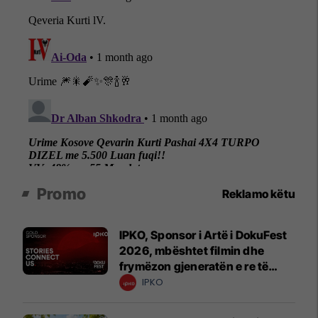
Promo
Reklamo këtu
IPKO, Sponsor i Artë i DokuFest
2026, mbështet filmin dhe
frymëzon gjeneratën e re të
krijuesve
IPKO