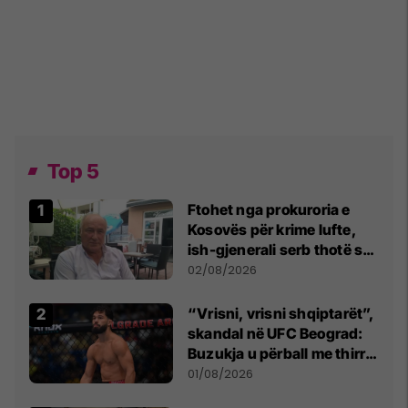
Top 5
Ftohet nga prokuroria e
Kosovës për krime lufte,
ish-gjenerali serb thotë se
dikush e tradhtoi në
02/08/2026
Beograd
“Vrisni, vrisni shqiptarët”,
skandal në UFC Beograd:
Buzukja u përball me thirrje
anti-shqiptare nga
01/08/2026
tribunat