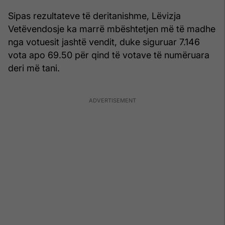
Sipas rezultateve të deritanishme, Lëvizja
Vetëvendosje ka marrë mbështetjen më të madhe
nga votuesit jashtë vendit, duke siguruar 7.146
vota apo 69.50 për qind të votave të numëruara
deri më tani.