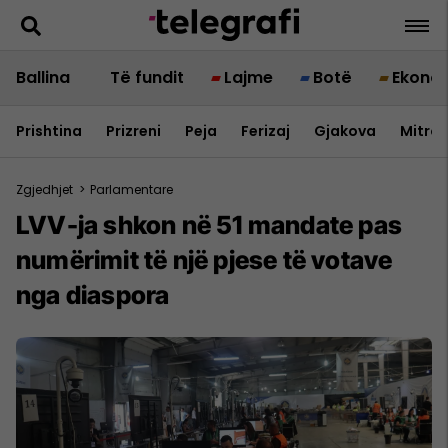
Ballina
Të fundit
Lajme
Botë
Ekono
Prishtina
Prizreni
Peja
Ferizaj
Gjakova
Mitrov
Zgjedhjet
>
Parlamentare
LVV-ja shkon në 51 mandate pas
numërimit të një pjese të votave
nga diaspora