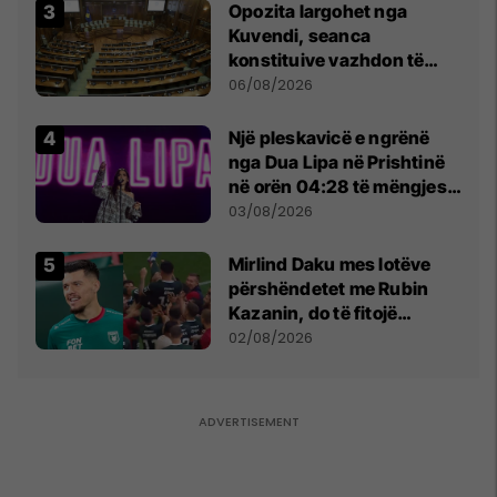
Opozita largohet nga
Kuvendi, seanca
konstituive vazhdon të
shtunën në orën 11:00
06/08/2026
Një pleskavicë e ngrënë
nga Dua Lipa në Prishtinë
në orën 04:28 të mëngjesit
- dhe bota digjitale serbe
03/08/2026
shpall gjendjen e luftës
Mirlind Daku mes lotëve
përshëndetet me Rubin
Kazanin, do të fitojë
miliona te Spartak Moska
02/08/2026