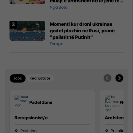
muajt e ardhshëm do të jenë të
pazakontë
Nga Bota
Momenti kur droni ukrainas
godet plazhin në Rusi, pranë
"pallatit të Putinit"
Evropa
Jobs
Real Estate
Padel Zone
Flex B
Recepsionist/e
Architect
Prishtine
Prishtinë