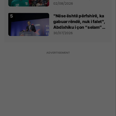
miliona te Spartak Moska
02/08/2026
"Nëse është përfshirë, ka
gabuar rëndë, nuk i falet",
Abdixhiku i çon “selam”
Përparim Ramës
30/07/2026