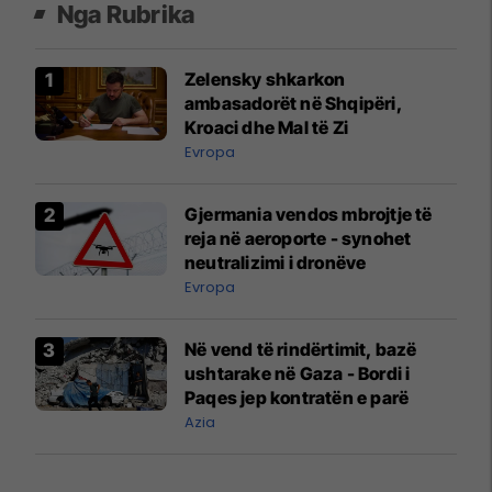
Nga Rubrika
Zelensky shkarkon
ambasadorët në Shqipëri,
Kroaci dhe Mal të Zi
Evropa
Gjermania vendos mbrojtje të
reja në aeroporte - synohet
neutralizimi i dronëve
Evropa
Në vend të rindërtimit, bazë
ushtarake në Gaza - Bordi i
Paqes jep kontratën e parë
Azia