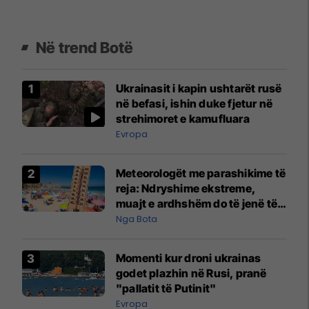
Në trend Botë
Ukrainasit i kapin ushtarët rusë
në befasi, ishin duke fjetur në
strehimoret e kamufluara
Evropa
Meteorologët me parashikime të
reja: Ndryshime ekstreme,
muajt e ardhshëm do të jenë të
pazakontë
Nga Bota
Momenti kur droni ukrainas
godet plazhin në Rusi, pranë
"pallatit të Putinit"
Evropa