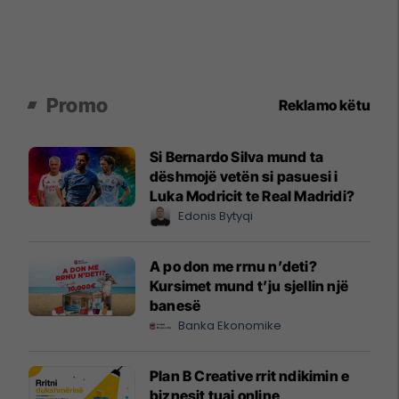
Promo
Reklamo këtu
Si Bernardo Silva mund ta
dëshmojë vetën si pasuesi i
Luka Modricit te Real Madridi?
Edonis Bytyqi
A po don me rrnu n’deti?
Kursimet mund t’ju sjellin një
banesë
Banka Ekonomike
Plan B Creative rrit ndikimin e
biznesit tuaj online