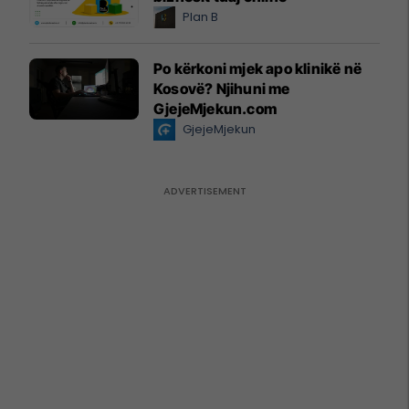
Plan B
Po kërkoni mjek apo klinikë në
Kosovë? Njihuni me
GjejeMjekun.com
GjejeMjekun