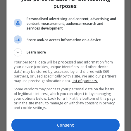
purposes:
Personalised advertising and content, advertising and
content measurement, audience research and
services development
Store and/or access information on a device
Learn more
Your personal data will be processed and information from
your device (cookies, unique identifiers, and other device
data) may be stored by, accessed by and shared with 369
partners, or used specifically by this site. We and our partners
may use precise geolocation data.
List of partners.
Some vendors may process your personal data on the basis
of legitimate interest, which you can object to by managing
your options below. Look for a link at the bottom of this page
or in the site menu to manage or withdraw consent in privacy
Brazili
Sao Paulo
and cookie settings.
Consent