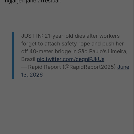
ngjarjen janë arrestuar.
JUST IN: 21-year-old dies after workers
forget to attach safety rope and push her
off 40-meter bridge in São Paulo’s Limeira,
Brazil
pic.twitter.com/ceqniPJkUs
— Rapid Report (@RapidReport2025)
June
13, 2026