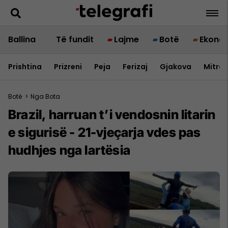
Ballina
Të fundit
Lajme
Botë
Ekono
Prishtina
Prizreni
Peja
Ferizaj
Gjakova
Mitrov
Botë
>
Nga Bota
Brazil, harruan t’i vendosnin litarin
e sigurisë - 21-vjeçarja vdes pas
hudhjes nga lartësia