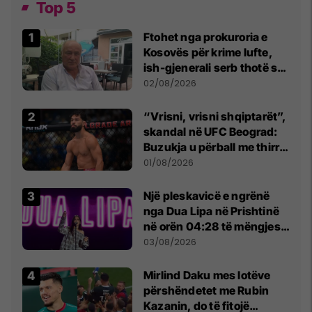
Top 5
Ftohet nga prokuroria e
Kosovës për krime lufte,
ish-gjenerali serb thotë se
dikush e tradhtoi në
02/08/2026
Beograd
“Vrisni, vrisni shqiptarët”,
skandal në UFC Beograd:
Buzukja u përball me thirrje
anti-shqiptare nga
01/08/2026
tribunat
Një pleskavicë e ngrënë
nga Dua Lipa në Prishtinë
në orën 04:28 të mëngjesit
- dhe bota digjitale serbe
03/08/2026
shpall gjendjen e luftës
Mirlind Daku mes lotëve
përshëndetet me Rubin
Kazanin, do të fitojë