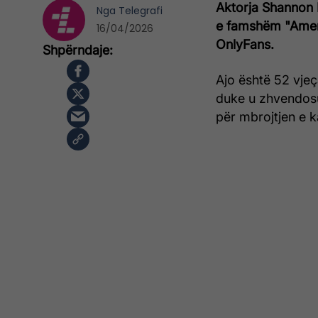
Aktorja Shannon El
Nga
Telegrafi
e famshëm "Ameri
16/04/2026
OnlyFans.
Ajo është 52 vjeç
duke u zhvendosu
për mbrojtjen e 