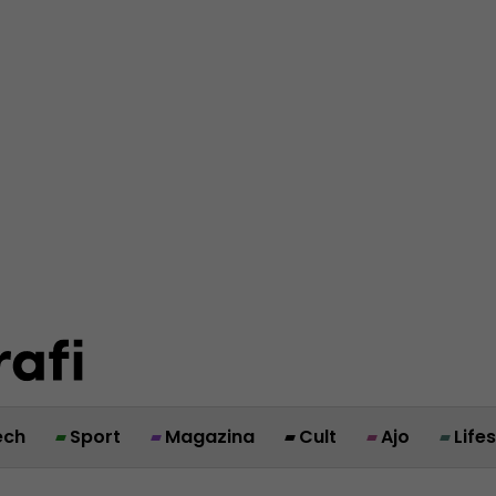
ech
Sport
Magazina
Cult
Ajo
Life