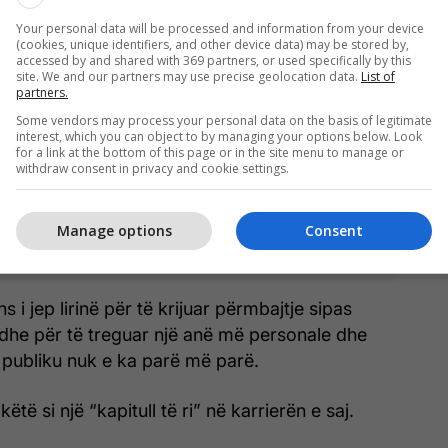
View this post on Instagram
Your personal data will be processed and information from your device
(cookies, unique identifiers, and other device data) may be stored by,
accessed by and shared with 369 partners, or used specifically by this
site. We and our partners may use precise geolocation data.
List of
partners.
Some vendors may process your personal data on the basis of legitimate
interest, which you can object to by managing your options below. Look
for a link at the bottom of this page or in the site menu to manage or
withdraw consent in privacy and cookie settings.
Manage options
Consent
 by SHANNON ELIZABETH (@shannonelizabeth)
s i jep lirinë për të krijuar përmbajtje sipas
 dhe për të treguar një anë më personale dhe
n publiku nuk e ka parë më parë.
ëtë si një “kapitull të ri” në karrierën e saj.