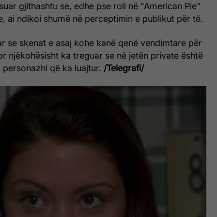
suar gjithashtu se, edhe pse roli në "American Pie"
, ai ndikoi shumë në perceptimin e publikut për të.
ar se skenat e asaj kohe kanë qenë vendimtare për
por njëkohësisht ka treguar se në jetën private është
 personazhi që ka luajtur.
/Telegrafi/