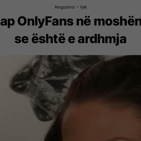
Magazina
>
Yjet
hap OnlyFans në moshën
se është e ardhmja