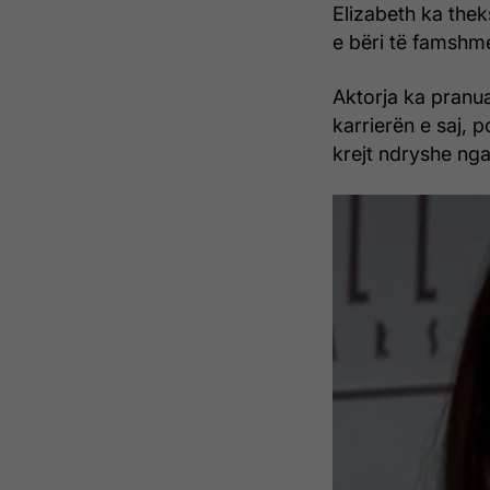
Elizabeth ka thek
e bëri të famshme
Aktorja ka pranu
karrierën e saj, 
krejt ndryshe nga