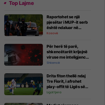
Top Lajme
Raportohet se një
pjesëtar i MUP-it serb
është ndaluar në
Jarinë
Kosovë
Për herë të parë,
shkencëtarët krijojnë
viruse me inteligjencë
artificiale
Shkencë
Drita fiton thellë ndaj
Tre Fiorit, i afrohet
play-offit të Ligës së
Konferencës
Ligat tjera