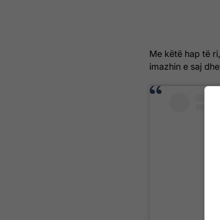
Me këtë hap të ri
imazhin e saj dhe 