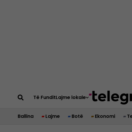
Të Fundit
Lajme lokale
Ballina
Lajme
Botë
Ekonomi
T