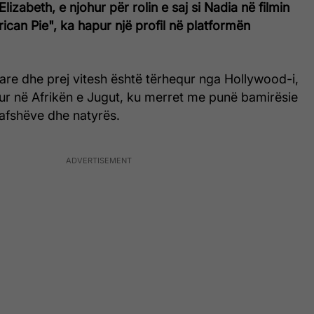
izabeth, e njohur për rolin e saj si Nadia në filmin
can Pie", ka hapur një profil në platformën
are dhe prej vitesh është tërhequr nga Hollywood-i,
r në Afrikën e Jugut, ku merret me punë bamirësie
kafshëve dhe natyrës.