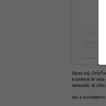
A post shared
Sipas saj, OnlyFan
kushteve të veta
sensuale, të cilë
Ajo e konsideron k