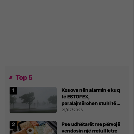
Top 5
Kosova nën alarmin e kuq
të ESTOFEX,
paralajmërohen stuhi të
fuqishme me breshër dhe
21/07/2026
erëra të forta
Pse udhëtarët me përvojë
vendosin një rrotull letre