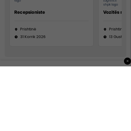
Recepsioniste
Vozitës me K
Prishtinë
Prishtinë
31 Korrik 2026
13 Gusht 20
×