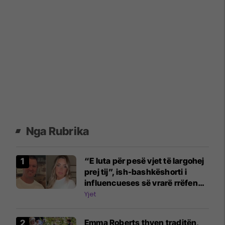
Nga Rubrika
“E luta për pesë vjet të largohej
prej tij”, ish-bashkëshorti i
influencueses së vrarë rrëfen
dramën
Yjet
Emma Roberts thyen traditën,