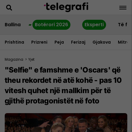
Ballina
Botërori 2026
Eksperti
Të fu
Prishtina
Prizreni
Peja
Ferizaj
Gjakova
Mitrov
Magazina
>
Yjet
"Selfie" e famshme e 'Oscars' që
theu rekordet në atë kohë - pas 10
vitesh quhet një mallkim për të
gjithë protagonistët në foto