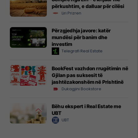
përkushtim, e dalluar për cilësi
Liri Prizren
Përzgjedhja javore: katër
mundësi për banim dhe
investim
Telegrafi Real Estate
BookFest vazhdon rrugëtimin në
Gjilan pas suksesit të
jashtëzakonshëm në Prishtinë
Dukagjini Bookstore
Bëhu ekspert i Real Estate me
UBT
UBT