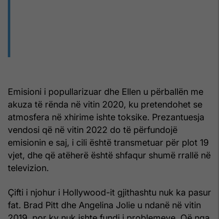
Emisioni i popullarizuar dhe Ellen u përballën me
akuza të rënda në vitin 2020, ku pretendohet se
atmosfera në xhirime ishte toksike. Prezantuesja
vendosi që në vitin 2022 do të përfundojë
emisionin e saj, i cili është transmetuar për plot 19
vjet, dhe që atëherë është shfaqur shumë rrallë në
televizion.
Çifti i njohur i Hollywood-it gjithashtu nuk ka pasur
fat. Brad Pitt dhe Angelina Jolie u ndanë në vitin
2019, por ky nuk ishte fundi i problemeve. Që nga