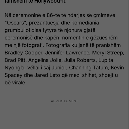
famshëm të Hollywood-it.
Në ceremoninë e 86-të të ndarjes së çmimeve
"Oscars", prezantuesja dhe komediania
grumbulloi disa fytyra të njohura gjatë
ceremonisë dhe kapën momentin e gëzueshëm
me një fotografi. Fotografia ku janë të pranishëm
Bradley Cooper, Jennifer Lawrence, Meryl Streep,
Brad Pitt, Angelina Jolie, Julia Roberts, Lupita
Nyong‘o, vëllai i saj Junior, Channing Tatum, Kevin
Spacey dhe Jared Leto që mezi shihet, shpejt u
bë virale.