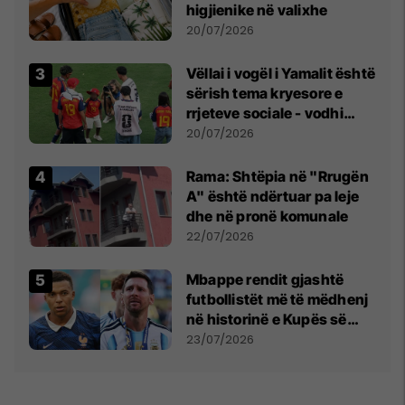
higjienike në valixhe
20/07/2026
Vëllai i vogël i Yamalit është
sërish tema kryesore e
rrjeteve sociale - vodhi
vëmendjen pas finales së
20/07/2026
Kupës së Botës
Rama: Shtëpia në "Rrugën
A" është ndërtuar pa leje
dhe në pronë komunale
22/07/2026
Mbappe rendit gjashtë
futbollistët më të mëdhenj
në historinë e Kupës së
Botës, Messi mbetet i dyti
23/07/2026