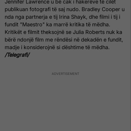
Jennifer Lawrence u bë cak i hakerëve të cilët
publikuan fotografi të saj nudo. Bradley Cooper u
nda nga partnerja e tij Irina Shayk, dhe filmi i tij i
fundit "Maestro" ka marrë kritika të mëdha.
Kritikët e filmit theksojnë se Julia Roberts nuk ka
bërë ndonjë film me rëndësi në dekadën e fundit,
madje i konsiderojnë si dështime të mëdha.
/Telegrafi/