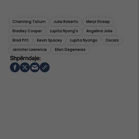
Channing Tatum
Julia Roberts
Meryl Streep
Bradley Cooper
Lupita Nyong'o
Angelina Jolie
Brad Pitt
Kevin Spacey
Lupita Nyongo
Oscars
Jennifer Lawrence
Ellen Degeneres