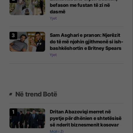
befason me fustan të zi në
dasmë
Yjet
Sam Asghari e pranon: Njerëzit
do të më njohin gjithmonë si ish-
bashkëshortin e Britney Spears
Yjet
Në trend Botë
Dritan Abazoviqi merret në
pyetje për dhënien e shtetësisë
së nderit biznesmenit kosovar
Mali i Zi