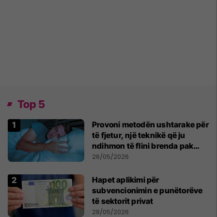
Top 5
Provoni metodën ushtarake për
të fjetur, një teknikë që ju
ndihmon të flini brenda pak
minutash
26/05/2026
Hapet aplikimi për
subvencionimin e punëtorëve
të sektorit privat
28/05/2026