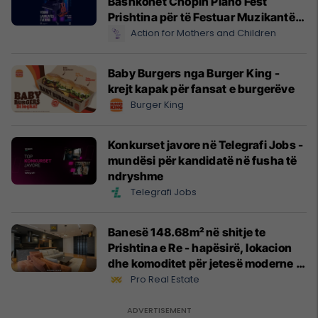
Bashkohet Chopin Piano Fest
Prishtina për të Festuar Muzikantët
e Rinj më 3 qershor
Action for Mothers and Children
Baby Burgers nga Burger King -
krejt kapak për fansat e burgerëve
Burger King
Konkurset javore në Telegrafi Jobs -
mundësi për kandidatë në fusha të
ndryshme
Telegrafi Jobs
Banesë 148.68m² në shitje te
Prishtina e Re - hapësirë, lokacion
dhe komoditet për jetesë moderne
#13551
Pro Real Estate