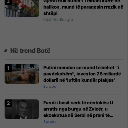
Gjërat nuk duhet t’i mbani kurrë në
ballkon, mund të paraqesin rrezik në
shtëpi
Këshilla Lifestyle
Në trend Botë
Putini mendon se mund të bëhet “i
pavdekshëm”, investon 26 miliardë
dollarë në 'luftën kundër plakjes'
Evropa
Fundi i bosit serb të nëntokës: U
arratis nga burgu në Zvicër, u
ekzekutua në Serbi në prani të
shefit të policisë
Serbia