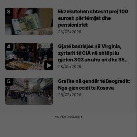
Ekzekutohen shtesat prej 100
eurosh për fëmijët dhe
pensionistët
26/05/2026
Gjatë bastisjes në Virginia,
zyrtarit të CIA në shtëpi iu
gjetën 303 shufra ari dhe 35
orë luksoze Rolex
28/05/2026
Grafite në qendër të Beogradit:
Nga gjenocidi te Kosova
28/05/2026