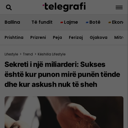
Ballina
Të fundit
Lajme
Botë
Ekono
Prishtina
Prizreni
Peja
Ferizaj
Gjakova
Mitrov
Lifestyle
>
Trend
>
Këshilla Lifestyle
Sekreti i një miliarderi: Sukses
është kur punon mirë punën tënde
dhe kur askush nuk të sheh