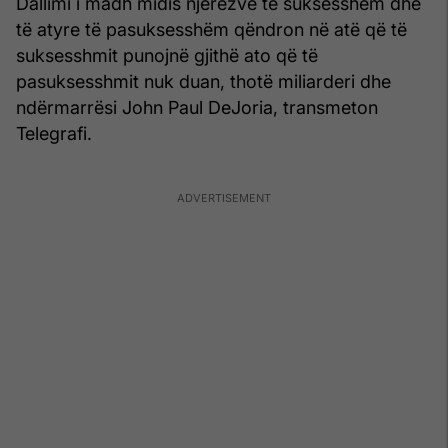
Dallimi i madh midis njerëzve të suksesshëm dhe
të atyre të pasuksesshëm qëndron në atë që të
suksesshmit punojnë gjithë ato që të
pasuksesshmit nuk duan, thotë miliarderi dhe
ndërmarrësi John Paul DeJoria, transmeton
Telegrafi.