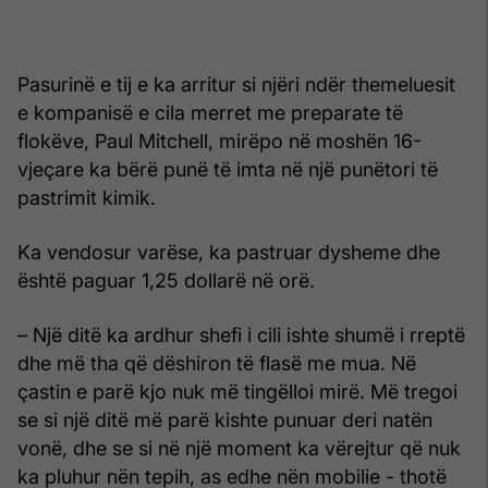
Pasurinë e tij e ka arritur si njëri ndër themeluesit
e kompanisë e cila merret me preparate të
flokëve, Paul Mitchell, mirëpo në moshën 16-
vjeçare ka bërë punë të imta në një punëtori të
pastrimit kimik.
Ka vendosur varëse, ka pastruar dysheme dhe
është paguar 1,25 dollarë në orë.
– Një ditë ka ardhur shefi i cili ishte shumë i rreptë
dhe më tha që dëshiron të flasë me mua. Në
çastin e parë kjo nuk më tingëlloi mirë. Më tregoi
se si një ditë më parë kishte punuar deri natën
vonë, dhe se si në një moment ka vërejtur që nuk
ka pluhur nën tepih, as edhe nën mobilie - thotë