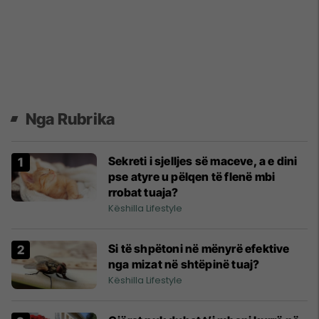
Nga Rubrika
Sekreti i sjelljes së maceve, a e dini
pse atyre u pëlqen të flenë mbi
rrobat tuaja?
Këshilla Lifestyle
Si të shpëtoni në mënyrë efektive
nga mizat në shtëpinë tuaj?
Këshilla Lifestyle