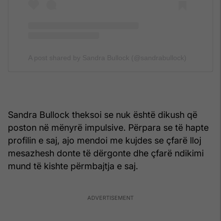
A post shared by Sandra Bullock (@sandrabullock)
Sandra Bullock theksoi se nuk është dikush që
poston në mënyrë impulsive. Përpara se të hapte
profilin e saj, ajo mendoi me kujdes se çfarë lloj
mesazhesh donte të dërgonte dhe çfarë ndikimi
mund të kishte përmbajtja e saj.