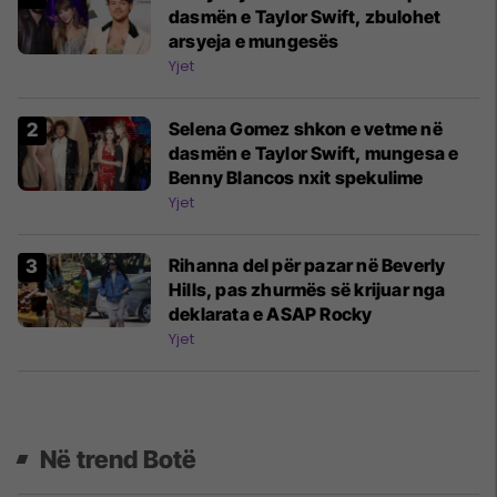
dasmën e Taylor Swift, zbulohet
arsyeja e mungesës
Yjet
Selena Gomez shkon e vetme në
dasmën e Taylor Swift, mungesa e
Benny Blancos nxit spekulime
Yjet
Rihanna del për pazar në Beverly
Hills, pas zhurmës së krijuar nga
deklarata e ASAP Rocky
Yjet
Në trend Botë