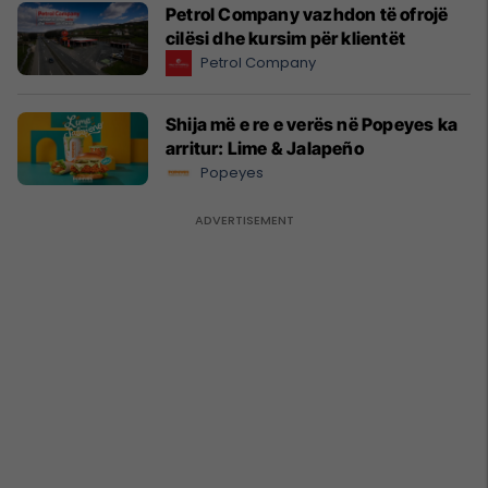
Petrol Company vazhdon të ofrojë
cilësi dhe kursim për klientët
Petrol Company
Shija më e re e verës në Popeyes ka
arritur: Lime & Jalapeño
Popeyes