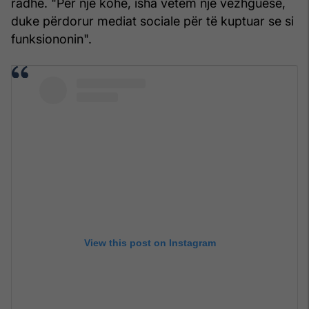
radhë. "Për një kohë, isha vetëm një vëzhguese,
duke përdorur mediat sociale për të kuptuar se si
funksiononin".
View this post on Instagram