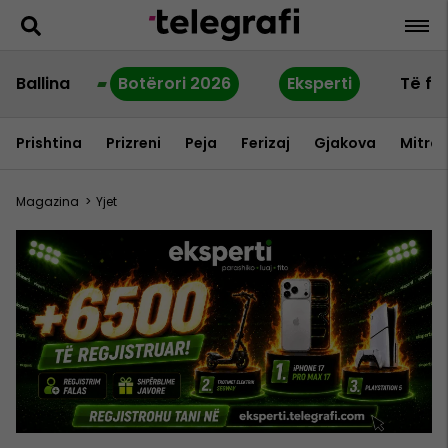
Ballina
Botërori 2026
Eksperti
Të fu
Prishtina
Prizreni
Peja
Ferizaj
Gjakova
Mitrov
Magazina
>
Yjet