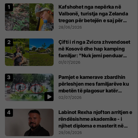
Kafshohet nga nepërka në
Valbonë, turistja nga Zelanda
tregon për betejën e saj për
mbijetesë
28/06/2026
Çifti i ri nga Zvicra zhvendoset
në Kosovë dhe hap kamping
familjar: "Nuk jemi penduar
asnjë ditë"
01/07/2026
Pamjet e kamerave zbardhin
përleshjen mes familjarëve ku
mbetën të plagosur katër
persona
02/07/2026
Labinot Rexha njofton arritjen e
rëndësishme akademike - i
njihet diploma e masterit në
Psikologji në Zvicër
29/06/2026