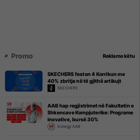
Promo
Reklamo këtu
SKECHERS feston 4 Korrikun me
40% zbritje në të gjithë artikujt
SKECHERS
AAB hap regjistrimet në Fakultetin e
Shkencave Kompjuterike: Programe
inovative, bursë 30%
Kolegji AAB