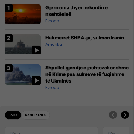
Gjermania thyen rekordin e
nxehtësisë
Evropa
Hakmerret SHBA-ja, sulmon Iranin
Amerika
Shpallet gjendje e jashtëzakonshme
në Krime pas sulmeve të fuqishme
të Ukrainës
Evropa
Jobs
Real Estate