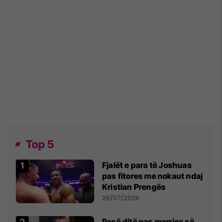
Top 5
Fjalët e para të Joshuas
pas fitores me nokaut ndaj
Kristian Prengës
26/07/2026
Pesë ditë pas marrjes së