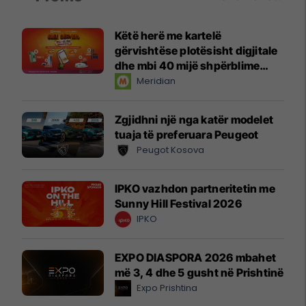
Këtë herë me kartelë
gërvishtëse plotësisht digjitale
dhe mbi 40 mijë shpërblime
instant!
Meridian
Zgjidhni një nga katër modelet
tuaja të preferuara Peugeot
Peugot Kosova
IPKO vazhdon partneritetin me
Sunny Hill Festival 2026
IPKO
EXPO DIASPORA 2026 mbahet
më 3, 4 dhe 5 gusht në Prishtinë
Expo Prishtina