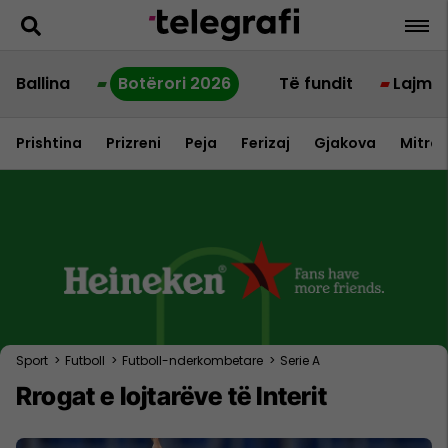
Ballina
Botërori 2026
Të fundit
Lajme
Prishtina
Prizreni
Peja
Ferizaj
Gjakova
Mitrov
Sport
>
Futboll
>
Futboll-nderkombetare
>
Serie A
Rrogat e lojtarëve të Interit