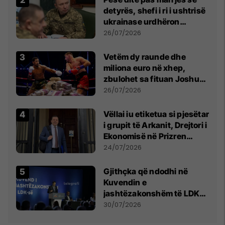
detyrës, shefi i ri i ushtrisë
ukrainase urdhëron
kontroll të madh
26/07/2026
Vetëm dy raunde dhe
miliona euro në xhep,
zbulohet sa fituan Joshua
e Prenga
26/07/2026
Vëllai iu etiketua si pjesëtar
i grupit të Arkanit, Drejtori i
Ekonomisë në Prizren
mohon pretendimet
24/07/2026
Gjithçka që ndodhi në
Kuvendin e
jashtëzakonshëm të LDK-
së
30/07/2026