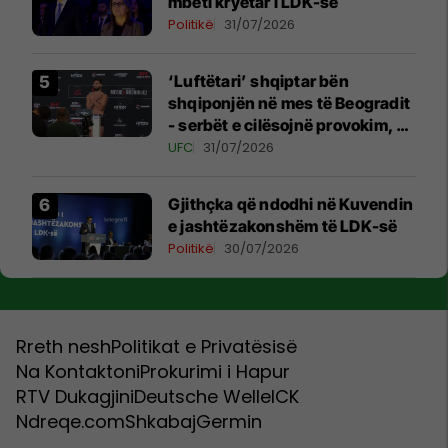
mbeti kryetar i LDK-së
Politikë
31/07/2026
‘Luftëtari’ shqiptar bën
shqiponjën në mes të Beogradit
- serbët e cilësojnë provokim, ai
e cilëson simbol të identitetit
UFC
31/07/2026
Gjithçka që ndodhi në Kuvendin
e jashtëzakonshëm të LDK-së
Politikë
30/07/2026
Rreth nesh
Politikat e Privatësisë
Na Kontaktoni
Prokurimi i Hapur
RTV Dukagjini
Deutsche Welle
ICK
Ndreqe.com
Shkabaj
Germin