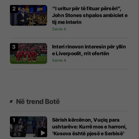
“I uritur për të fituar përsëri”,
John Stones shpalos ambiciet e
tij me Interin
Serie A
Interi rinovon interesin për yllin
e Liverpoolit, rrit ofertën
Serie A
Në trend Botë
Sërish kërcënon, Vuçiq para
ushtarëve: Kurrë mos e harroni,
'Kosova është pjesë e Serbisë'