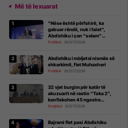
Më të lexuarat
"Nëse është përfshirë, ka
gabuar rëndë, nuk i falet",
Abdixhiku i çon “selam”
Përparim Ramës
Politikë
30/07/2026
Abdixhiku i mbijetoi nismës së
shkarkimit, flet Muhaxheri
Politikë
30/07/2026
32 vjet burgim për katër të
akuzuarit në rastin “Toka 2”,
konfiskohen 45 ngastra
kadastrale
Drejtësi
31/07/2026
Bajrami flet pasi Abdixhiku