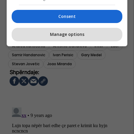
Consent
Ever Banega
Gabriel Barbosa
Felipe Melo
Miranda
Jonathan Biabiany
Mauro Icardi
Manage options
Geoffrey Kondogbia
Rodrigo Palacio
Andrea Ranocchia
Antonio Candreva
Inter
Eder
Samir Handanovic
Ivan Perisic
Gary Medel
Stevan Jovetic
Joao Miranda