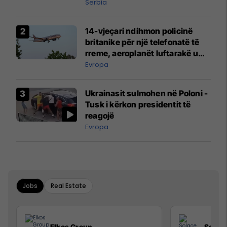
Serbia
14-vjeçari ndihmon policinë
britanike për një telefonatë të
rreme, aeroplanët luftarakë u
ngritën në ajër për të
Evropa
interceptuar fluturaken e Qatar
Airways që po shkonte drejt
Ukrainasit sulmohen në Poloni -
Mançesterit
Tusk i kërkon presidentit të
reagojë
Evropa
Jobs
Real Estate
Elkos Group
Solac