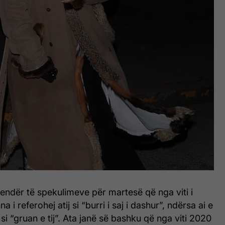
qendër të spekulimeve për martesë që nga viti i
a i referohej atij si “burri i saj i dashur”, ndërsa ai e
si “gruan e tij”. Ata janë së bashku që nga viti 2020