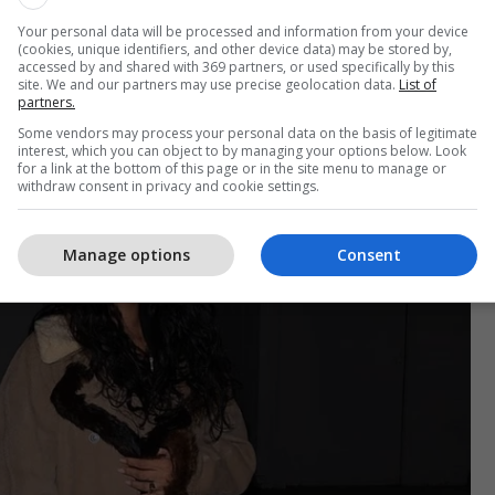
ndërsa shijonte darkën pa ASAP Rocky, emri i vërtetë
Your personal data will be processed and information from your device
(cookies, unique identifiers, and other device data) may be stored by,
Rakim Mayers, shkruan
DailyMail.
accessed by and shared with 369 partners, or used specifically by this
site. We and our partners may use precise geolocation data.
List of
partners.
Some vendors may process your personal data on the basis of legitimate
interest, which you can object to by managing your options below. Look
for a link at the bottom of this page or in the site menu to manage or
withdraw consent in privacy and cookie settings.
Manage options
Consent