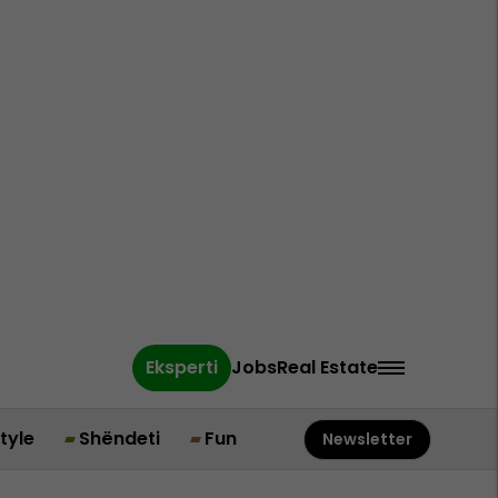
Eksperti
Jobs
Real Estate
style
Shëndeti
Fun
Newsletter