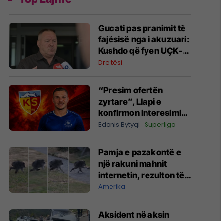
​Gucati pas pranimit të
fajësisë nga i akuzuari:
Kushdo që fyen UÇK-
në do të përballet me
Drejtësi
padi
“Presim ofertën
zyrtare”, Llapi e
konfirmon interesimin
e skuadrës turke për
Edonis Bytyqi
Superliga
Elvir Gashijanin
Pamja e pazakontë e
një rakuni mahnit
internetin, rezulton të
ketë një çrregullim të
Amerika
rrallë
Aksident në aksin