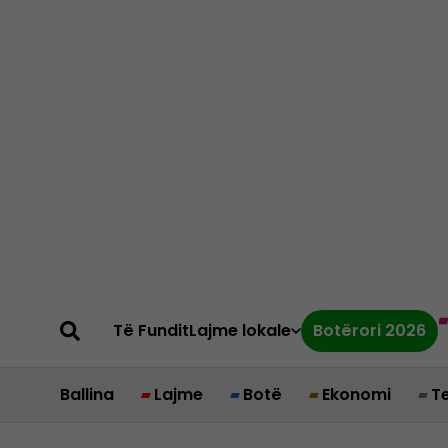
Të Fundit
Lajme lokale
Botërori 2026
Ballina
Lajme
Botë
Ekonomi
T