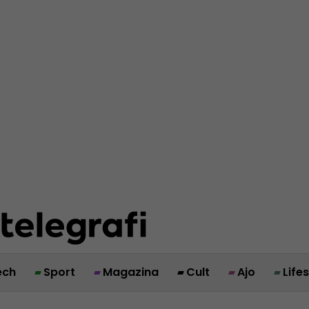
ech
Sport
Magazina
Cult
Ajo
Life