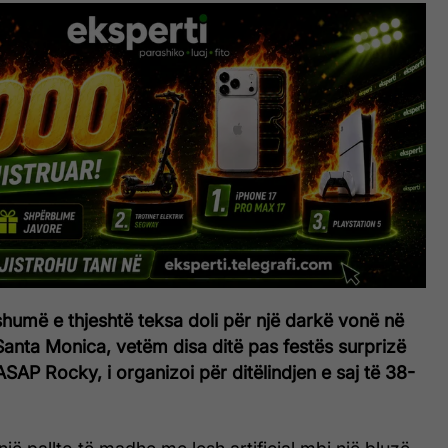
humë e thjeshtë teksa doli për një darkë vonë në
Santa Monica, vetëm disa ditë pas festës surprizë
 ASAP Rocky, i organizoi për ditëlindjen e saj të 38-