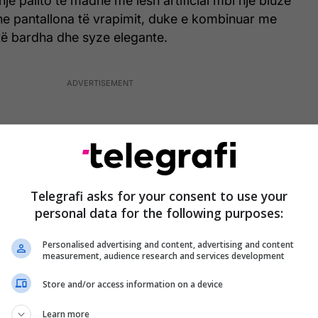
një pallto të madhe me lesh artificial mbi një bluzë
he pantallona të vrapimit, duke e kombinuar me
të bardha dhe syze elegante.
Telegrafi asks for your consent to use your
personal data for the following purposes:
Personalised advertising and content, advertising and content
measurement, audience research and services development
Store and/or access information on a device
Learn more
flokët e saj me onde të lirshme plotësuan pamjen e