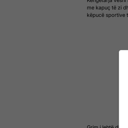
Këngëtarja veshi 
me kapuç të zi d
këpucë sportive 
Grim i lehtë dhe 