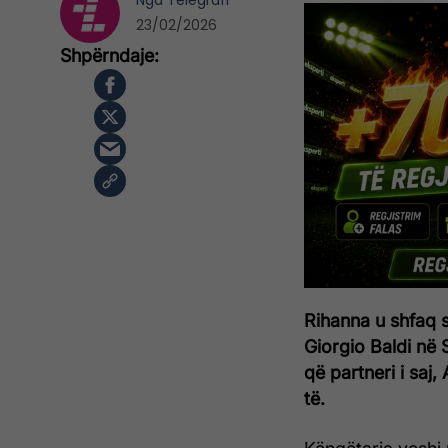
Nga
Telegrafi
23/02/2026
Rihanna u shfaq s
Giorgio Baldi në 
që partneri i saj,
të.