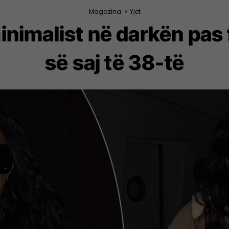
Magazina
>
Yjet
inimalist në darkën pas 
së saj të 38-të