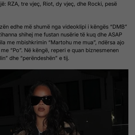
jë: RZA, tre vjeç, Riot, dy vjeç, dhe Rocki, pesë
zën edhe më shumë nga videoklipi i këngës “DMB”
 Rihanna shihej me fustan nusërie të kuq dhe ASAP
la me mbishkrimin “Martohu me mua”, ndërsa ajo
me “Po”. Në këngë, reperi e quan biznesmenen
lin” dhe “perëndeshën” e tij.