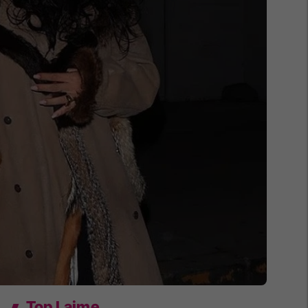
Top Lajme