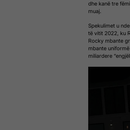
dhe kanë tre fëmi
muaj.
Spekulimet u nde
të vitit 2022, ku
Rocky mbante gri
mbante uniformë 
miliardere “engjël