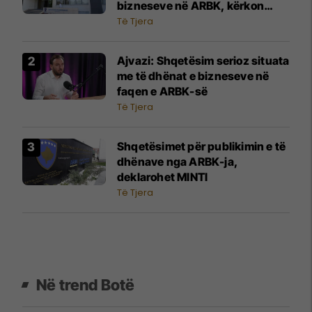
bizneseve në ARBK, kërkon
ndërhyrje urgjente të
Të Tjera
institucioneve
Ajvazi: Shqetësim serioz situata
me të dhënat e bizneseve në
faqen e ARBK-së
Të Tjera
Shqetësimet për publikimin e të
dhënave nga ARBK-ja,
deklarohet MINTI
Të Tjera
Në trend Botë