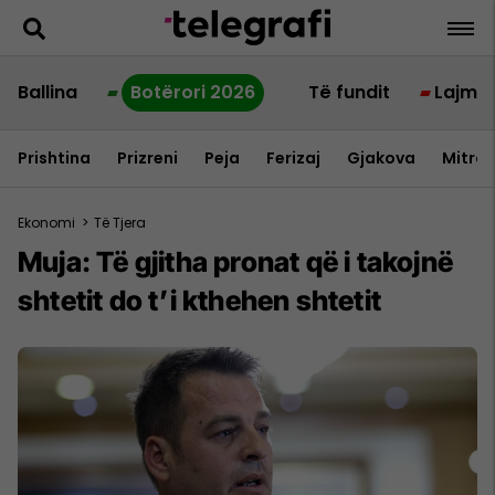
Ballina
Botërori 2026
Të fundit
Lajme
Prishtina
Prizreni
Peja
Ferizaj
Gjakova
Mitrov
Ekonomi
>
Të Tjera
Muja: Të gjitha pronat që i takojnë
shtetit do t’i kthehen shtetit