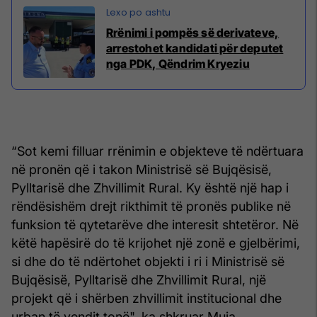
Rrënimi i pompës së derivateve,
arrestohet kandidati për deputet
nga PDK, Qëndrim Kryeziu
“Sot kemi filluar rrënimin e objekteve të ndërtuara
në pronën që i takon Ministrisë së Bujqësisë,
Pylltarisë dhe Zhvillimit Rural. Ky është një hap i
rëndësishëm drejt rikthimit të pronës publike në
funksion të qytetarëve dhe interesit shtetëror. Në
këtë hapësirë do të krijohet një zonë e gjelbërimi,
si dhe do të ndërtohet objekti i ri i Ministrisë së
Bujqësisë, Pylltarisë dhe Zhvillimit Rural, një
projekt që i shërben zhvillimit institucional dhe
urban të vendit tonë", ka shkruar Muja.