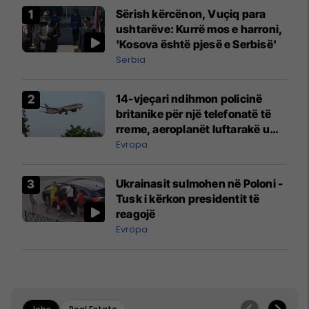
Sërish kërcënon, Vuçiq para
ushtarëve: Kurrë mos e harroni,
'Kosova është pjesë e Serbisë'
Serbia
14-vjeçari ndihmon policinë
britanike për një telefonatë të
rreme, aeroplanët luftarakë u
ngritën në ajër për të
Evropa
interceptuar fluturaken e Qatar
Airways që po shkonte drejt
Ukrainasit sulmohen në Poloni -
Mançesterit
Tusk i kërkon presidentit të
reagojë
Evropa