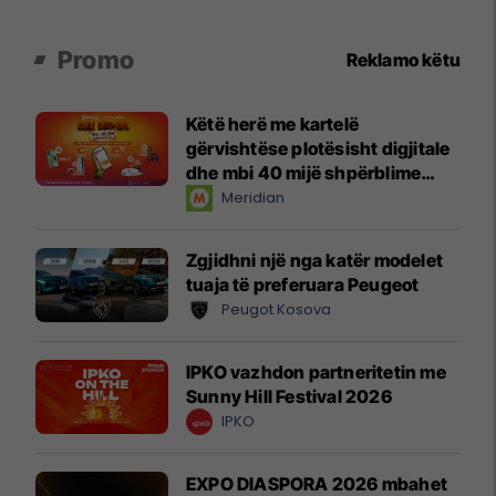
Promo
Reklamo këtu
Këtë herë me kartelë
gërvishtëse plotësisht digjitale
dhe mbi 40 mijë shpërblime
instant!
Meridian
Zgjidhni një nga katër modelet
tuaja të preferuara Peugeot
Peugot Kosova
IPKO vazhdon partneritetin me
Sunny Hill Festival 2026
IPKO
EXPO DIASPORA 2026 mbahet