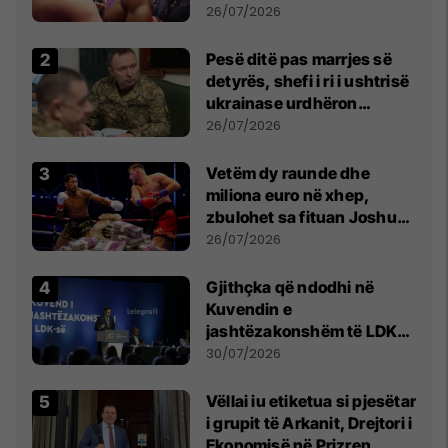
26/07/2026
Pesë ditë pas marrjes së
detyrës, shefi i ri i ushtrisë
ukrainase urdhëron
kontroll të madh
26/07/2026
Vetëm dy raunde dhe
miliona euro në xhep,
zbulohet sa fituan Joshua
e Prenga
26/07/2026
Gjithçka që ndodhi në
Kuvendin e
jashtëzakonshëm të LDK-
së
30/07/2026
Vëllai iu etiketua si pjesëtar
i grupit të Arkanit, Drejtori i
Ekonomisë në Prizren