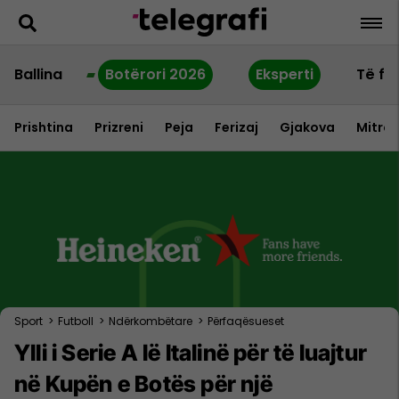
Ballina
Botërori 2026
Eksperti
Të fu
Prishtina
Prizreni
Peja
Ferizaj
Gjakova
Mitrov
Sport
>
Futboll
>
Ndërkombëtare
>
Përfaqësueset
Ylli i Serie A lë Italinë për të luajtur
në Kupën e Botës për një