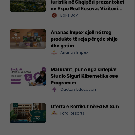
turistik në Shqipëri prezantohet
ne Expo Real Kosova: Vizitoni
shtandin dhe zbuloni
Baks Bay
mundësitë e investimit
Ananas Impex sjell në treg
produkte të reja për çdo shije
dhe gatim
Ananas Impex
Maturant, puno nga shtëpia!
Studio Siguri Kibernetike ose
Programim
Cacttus Education
Oferta e Korrikut në FAFA Sun
Fafa Resorts