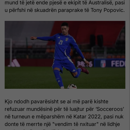
mund të jetë ende pjesë e ekipit të Australisë, pasi
u përfshi në skuadrën paraprake të Tony Popovic.
Kjo ndodh pavarësisht se ai më parë kishte
refuzuar mundësinë për të luajtur për ‘Socceroos’
në turneun e mëparshëm në Katar 2022, pasi nuk
donte të merrte një "vendim të nxituar" në lidhje