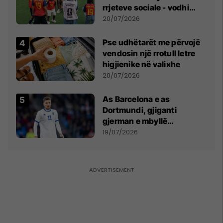
rrjeteve sociale - vodhi
vëmendjen pas finales së
20/07/2026
Kupës së Botës
Pse udhëtarët me përvojë
vendosin një rrotull letre
higjienike në valixhe
20/07/2026
As Barcelona e as
Dortmundi, gjiganti
gjerman e mbyllë
marrëveshjen për Fisnik
19/07/2026
Asllanin