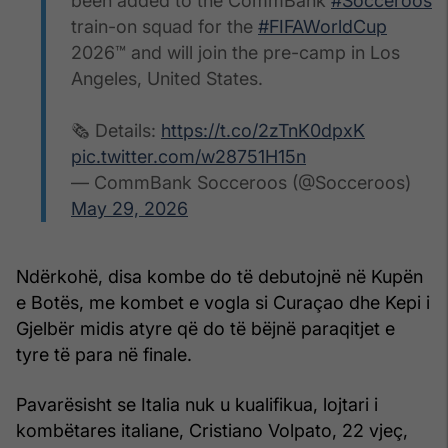
been added to the CommBank
#Socceroos
train-on squad for the
#FIFAWorldCup
2026™ and will join the pre-camp in Los
Angeles, United States.
🗞️ Details:
https://t.co/2zTnK0dpxK
pic.twitter.com/w28751H15n
— CommBank Socceroos (@Socceroos)
May 29, 2026
Ndërkohë, disa kombe do të debutojnë në Kupën
e Botës, me kombet e vogla si Curaçao dhe Kepi i
Gjelbër midis atyre që do të bëjnë paraqitjet e
tyre të para në finale.
Pavarësisht se Italia nuk u kualifikua, lojtari i
kombëtares italiane, Cristiano Volpato, 22 vjeç,