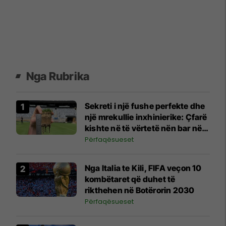
Nga Rubrika
Sekreti i një fushe perfekte dhe
një mrekullie inxhinierike: Çfarë
kishte në të vërtetë nën bar në
finalen e madhe të Kupës së
Përfaqësueset
Botës?
Nga Italia te Kili, FIFA veçon 10
kombëtaret që duhet të
rikthehen në Botërorin 2030
Përfaqësueset