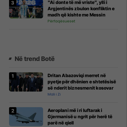
"Ai donte të më vriste”, ylli i
Argjentinës zbulon konfliktin e
madh që kishte me Messin
Përfaqësueset
Në trend Botë
Dritan Abazoviqi merret në
pyetje për dhënien e shtetësisë
së nderit biznesmenit kosovar
Mali i Zi
Aeroplani më i ri luftarak i
Gjermanisë u ngrit për herë të
parë në qiell