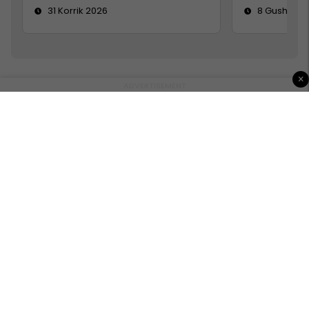
31 Korrik 2026
8 Gusht 20
×