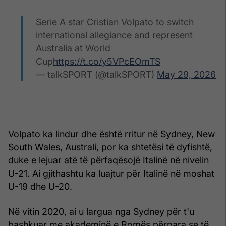
Serie A star Cristian Volpato to switch
international allegiance and represent
Australia at World
Cup
https://t.co/y5VPcEOmTS
— talkSPORT (@talkSPORT)
May 29, 2026
Volpato ka lindur dhe është rritur në Sydney, New
South Wales, Australi, por ka shtetësi të dyfishtë,
duke e lejuar atë të përfaqësojë Italinë në nivelin
U-21. Ai gjithashtu ka luajtur për Italinë në moshat
U-19 dhe U-20.
Në vitin 2020, ai u largua nga Sydney për t'u
bashkuar me akademinë e Romës përpara se të