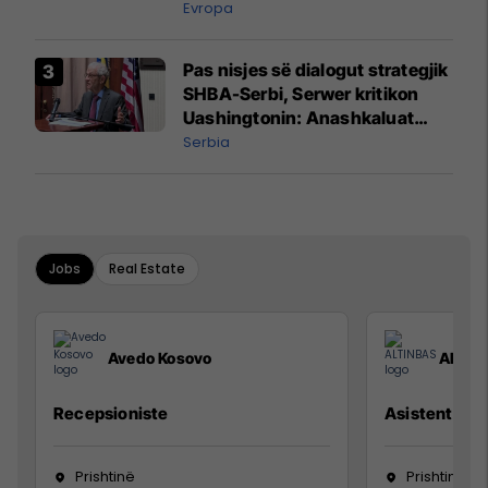
Evropa
Pas nisjes së dialogut strategjik
SHBA-Serbi, Serwer kritikon
Uashingtonin: Anashkaluat
Banjskën, sulmin ndaj KFOR-it
Serbia
dhe rrëmbimin e Policëve të
Kosovës
Jobs
Real Estate
Avedo Kosovo
ALTIN
Recepsioniste
Asistente e S
Prishtinë
Prishtinë