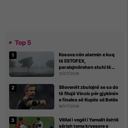
Top 5
Kosova nën alarmin e kuq
të ESTOFEX,
paralajmërohen stuhi të
fuqishme me breshër dhe
21/07/2026
erëra të forta
Sllovenët zbulojnë se sa do
të fitojë Vincic për gjykimin
e finales së Kupës së Botës
18/07/2026
Vëllai i vogël i Yamalit është
sërish tema kryesore e