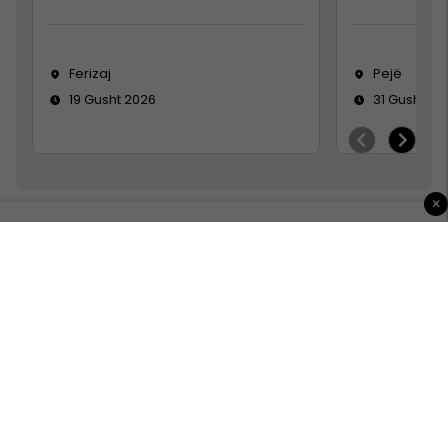
Ferizaj
Pejë
19 Gusht 2026
31 Gusht 20
×