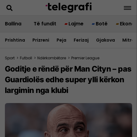
Ballina
Të fundit
Lajme
Botë
Ekono
Prishtina
Prizreni
Peja
Ferizaj
Gjakova
Mitrov
Sport
>
Futboll
>
Ndërkombëtare
>
Premier League
Goditje e rëndë për Man Cityn – pas
Guardiolës edhe super ylli kërkon
largimin nga klubi