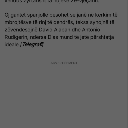
vendos zyrtarisht ta ndjekë 29-vjeçarin.
Gjigantët spanjollë besohet se janë në kërkim të
mbrojtësve të rinj të qendrës, teksa synojnë të
zëvendësojnë David Alaban dhe Antonio
Rudigerin, ndërsa Dias mund të jetë përshtatja
ideale./
Telegrafi
/