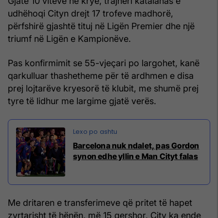
Gjatë 10 viteve në krye, trajneri katalanas e
udhëhoqi Cityn drejt 17 trofeve madhorë,
përfshirë gjashtë tituj në Ligën Premier dhe një
triumf në Ligën e Kampionëve.
Pas konfirmimit se 55-vjeçari po largohet, kanë
qarkulluar thashetheme për të ardhmen e disa
prej lojtarëve kryesorë të klubit, me shumë prej
tyre të lidhur me largime gjatë verës.
Barcelona nuk ndalet, pas Gordon
synon edhe yllin e Man Cityt falas
Me dritaren e transferimeve që pritet të hapet
zyrtarisht të hënën, më 15 qershor, City ka ende