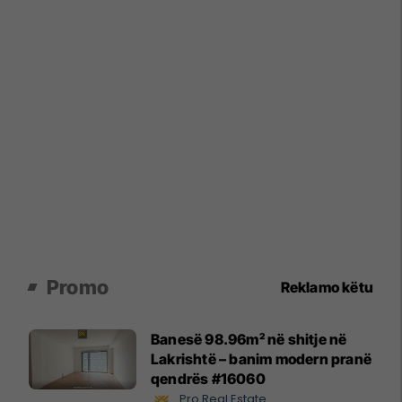
Promo
Reklamo këtu
Banesë 98.96m² në shitje në
Lakrishtë – banim modern pranë
qendrës #16060
Pro Real Estate