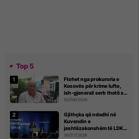
Top 5
Ftohet nga prokuroria e
Kosovës për krime lufte,
ish-gjenerali serb thotë se
dikush e tradhtoi në
02/08/2026
Beograd
Gjithçka që ndodhi në
Kuvendin e
jashtëzakonshëm të LDK-
së
30/07/2026