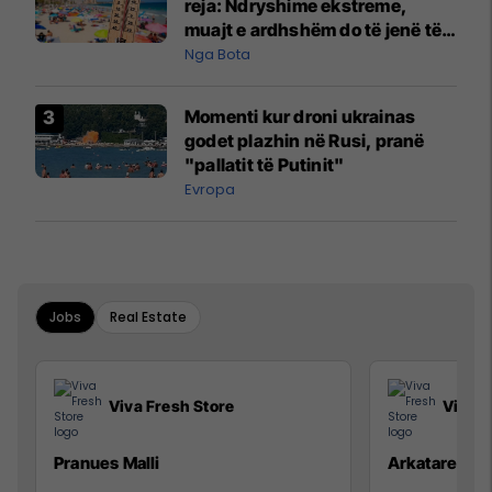
reja: Ndryshime ekstreme,
muajt e ardhshëm do të jenë të
pazakontë
Nga Bota
Momenti kur droni ukrainas
godet plazhin në Rusi, pranë
"pallatit të Putinit"
Evropa
Jobs
Real Estate
Viva Fresh Store
Viva F
Pranues Malli
Arkatare