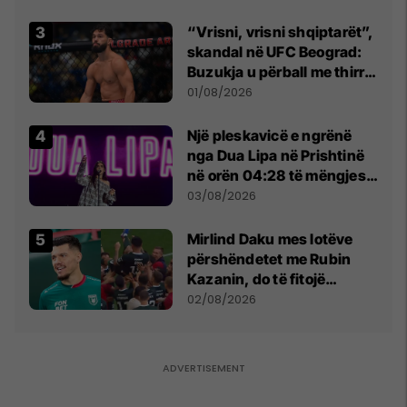
“Vrisni, vrisni shqiptarët”,
skandal në UFC Beograd:
Buzukja u përball me thirrje
anti-shqiptare nga
01/08/2026
tribunat
Një pleskavicë e ngrënë
nga Dua Lipa në Prishtinë
në orën 04:28 të mëngjesit
- dhe bota digjitale serbe
03/08/2026
shpall gjendjen e luftës
Mirlind Daku mes lotëve
përshëndetet me Rubin
Kazanin, do të fitojë
miliona te Spartak Moska
02/08/2026