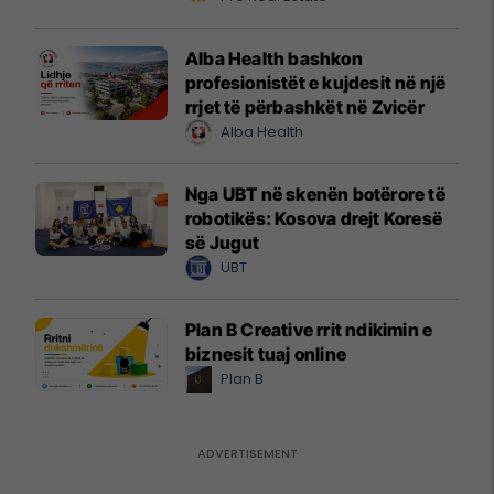
Alba Health bashkon
profesionistët e kujdesit në një
rrjet të përbashkët në Zvicër
Alba Health
Nga UBT në skenën botërore të
robotikës: Kosova drejt Koresë
së Jugut
UBT
Plan B Creative rrit ndikimin e
biznesit tuaj online
Plan B