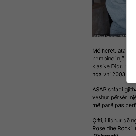
Më herët, ata kis
kombinoi një fus
klasike Dior, nd
nga viti 2003.
ASAP shfaqi gjit
veshur përsëri nj
më parë pas perf
Çifti, i lidhur që
Rose dhe Rocki Iri