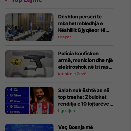
​Dështon përsëri të
mbahet mbledhja e
Këshillit Gjyqësor të
Kosovës
Drejtësi
Policia konfiskon
armë, municion dhe një
elektroshok në tri raste
të ndara në Podujevë,
Kronika e Zezë
Fushë Kosovë dhe
Prishtinë
Salah nuk është as në
top treshe: Zbulohet
renditja e 10 lojtarëve
më të paguar në Turqi
Ligat tjera
​Veç Bosnja më