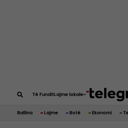
Të Fundit
Lajme lokale
Ballina
Lajme
Botë
Ekonomi
T