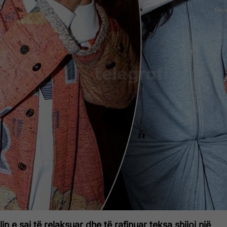
lin e saj të relaksuar dhe të rafinuar teksa shijoi një