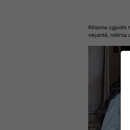
Rihanna zgjodhi n
veçantë, ndërsa u