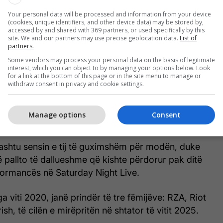
Your personal data will be processed and information from your device
(cookies, unique identifiers, and other device data) may be stored by,
accessed by and shared with 369 partners, or used specifically by this
site. We and our partners may use precise geolocation data.
List of
partners.
Some vendors may process your personal data on the basis of legitimate
interest, which you can object to by managing your options below. Look
for a link at the bottom of this page or in the site menu to manage or
hin darkuar në restorantin luksoz Siena, ku Rihanna
withdraw consent in privacy and cookie settings.
tan maksi gri me një bluzë me kapuç dhe një çantë
ërsa mbante në dorë modelin Diorissimo të bardhë
Manage options
Consent
hashtu sensin e tij të guximshëm për modën, duke
ë pallto të dallueshme që kishte përdorur pak ditë
ormancës në Saturday Night Live.
 nga viti 2020, janë prindër të tre fëmijëve: RZA, Riot
sh, të cilën e mirëpritën në shtator të vitit 2025.