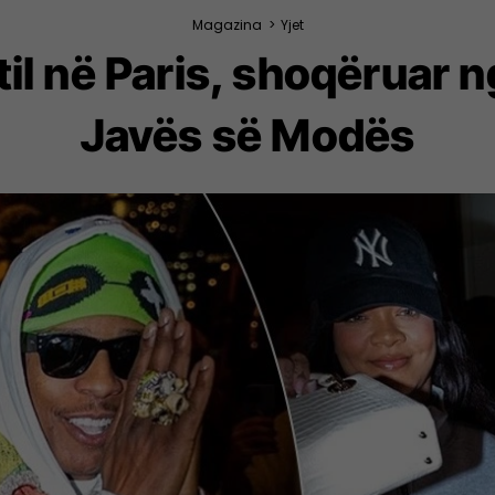
Magazina
>
Yjet
til në Paris, shoqëruar
Javës së Modës