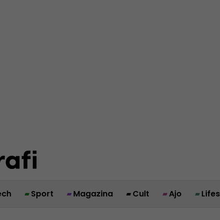
ech
Sport
Magazina
Cult
Ajo
Life