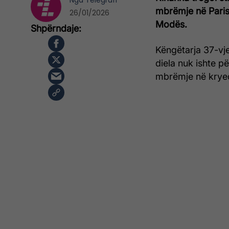
Nga
Telegrafi
mbrëmje në Paris
26/01/2026
Modës.
Këngëtarja 37-vje
diela nuk ishte për
mbrëmje në kryeq