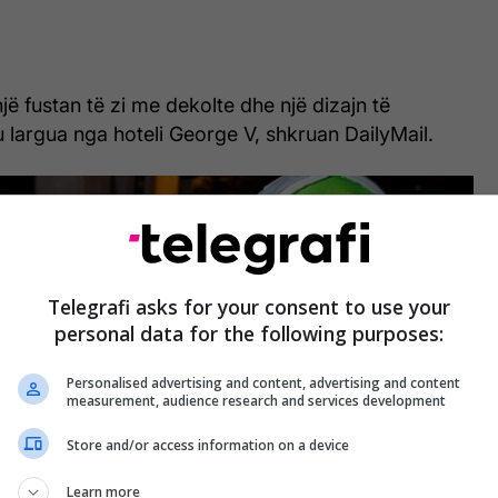
jë fustan të zi me dekolte dhe një dizajn të
 largua nga hoteli George V, shkruan DailyMail.
Telegrafi asks for your consent to use your
personal data for the following purposes:
Personalised advertising and content, advertising and content
measurement, audience research and services development
Store and/or access information on a device
Learn more