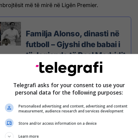
mbrojtësit më të mirë në Ligën Premier.
Familja Alonso, dinasti në
futboll – Gjyshi dhe babai i
tij, legjenda të Real Madridit
dhe Barcelonës (Foto)
Telegrafi asks for your consent to use your
personal data for the following purposes:
kruan Marca, Reali është duke e shikuar mundësinë
 me lojtarin që doli nga akademia e tyre e njohur
Personalised advertising and content, advertising and content
.
measurement, audience research and services development
zëvendësues i Marcelos, por për ta blerë nga
Store and/or access information on a device
ështirë.
Learn more