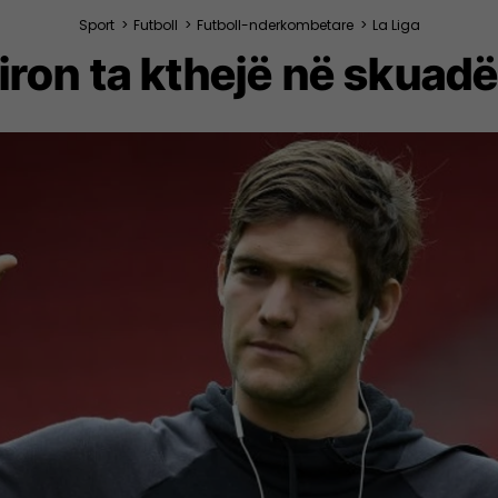
Sport
>
Futboll
>
Futboll-nderkombetare
>
La Liga
iron ta kthejë në skua