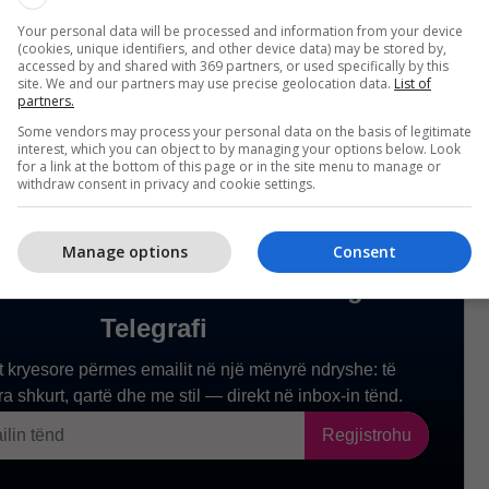
 ka interesim që ta largojë lojtarin në këtë verë.
Your personal data will be processed and information from your device
(cookies, unique identifiers, and other device data) may be stored by,
accessed by and shared with 369 partners, or used specifically by this
site. We and our partners may use precise geolocation data.
List of
partners.
Some vendors may process your personal data on the basis of legitimate
interest, which you can object to by managing your options below. Look
for a link at the bottom of this page or in the site menu to manage or
withdraw consent in privacy and cookie settings.
Manage options
Consent