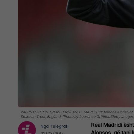
248:"STOKE ON TRENT, ENGLAND - MARCH 18: Marcos Alonso of Chel
Stoke on Trent, England. (Photo by Laurence Griffiths/Getty Images
Real Madridi ësh
Nga
Telegrafi
Alonsos, që tani 
22/03/2017