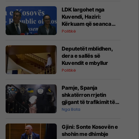
LDK largohet nga
Kuvendi, Haziri:
Kërkuam që seanca
konstituive të mbahet
Politikë
sonte
Deputetët mblidhen,
dera e sallës së
Kuvendit e mbyllur
Politikë
Pamje, Spanja
shkatërron rrjetin
gjigant të trafikimit të
emigrantëve dhe
Nga Bota
drogës në Mesdhe
Gjini: Sonte Kosovën e
shohin me dhimbje