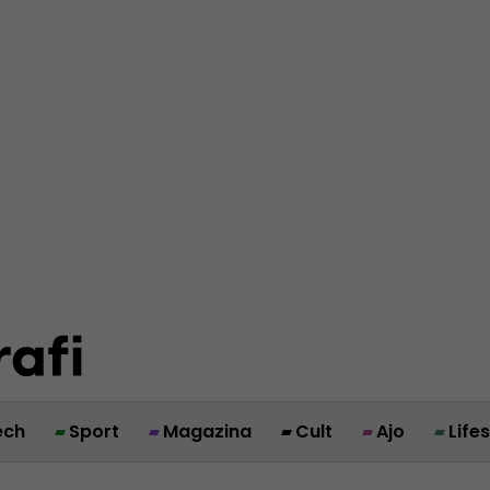
ech
Sport
Magazina
Cult
Ajo
Life